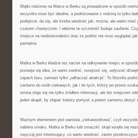
Wątki rodzinne na Matce w Berku są prowadzone w sposób normaln
wszystko musi być idealne, a podróżowanie z rodziną to tylko ładn
podejście: da się, ale trzeba wiedzieć jak; można, ale warto mieć
czasem chaotycznie. I właśnie ta szczerość buduje zaufanie. Czyt
miejsce na niedoskonałości oraz że podróż nie musi wyglądać jak
pamiętna.
Matka w Berku kładzie też nacisk na odkrywanie miejsc w sposó
przewija się idea, że warto zwolnić, rozejrzeć się, usłyszeć dźwi
zapach lasu, zamiast tylko „odhaczać atrakcje”. To filozofia podr
zarówno do osób ciekawych, jak i do tych, którzy po prostu szuk
strona staje się nie tylko źródłem informacji, ale też miejscem 
jeden akapit, by złapać świeży pomysł, a potem samemu ułożyć w
Ważnym elementem jest warstwa „ciekawostkowa”, czyli wszystko
nabiera smaku. Matka w Berku lubi smaczki: skąd wzięła się naz
zwyczaj jest interesujący, co warto wiedzieć, zanim przekroczysz p