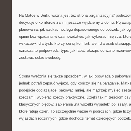
Na Matce w Berku ważna jest też strona „organizacyjna” podróżow
decyduje o komforcie zanim jeszcze wyjdziemy z domu. Pojawiaj
planowania: jak szukać noclegu dopasowanego do potrzeb, jak ogar
opinie bez wpadania w czarnowidztwo, jak wybierać miejsca, któr
wskazówki dla tych, którzy cenią komfort, ale i dla osób stawiaj
oznacza to podpowiedzi typu: jak łapać okazje, co warto rezerwow
zostawić sobie swobodę.
Strona wyróżnia się także sposobem, w jaki opowiada o pakowaniu
jednak potrafi zepsuć wyjazd, gdy kończy się na bałaganie. Matk
podejście odciążające: pakować mniej, ale mądrzej; myśleć zest
rzeczami; wybierać rzeczy praktyczne. Dzięki takim treściom czyte
klasycznych błędów: zabierania „na wszelki wypadek” pół szafy, 
które ratują dzień. To szczególnie ważne w podróżach, gdzie liczy
wyjazdach rodzinnych, gdzie dochodzi temat dziecięcych potrzeb