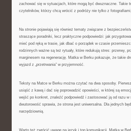
zachować się w sytuacjach, które mogą być dwuznaczne. Takie tre
czytelników, którzy chcą wrócić z podróży nie tylko z fotografiami
Na stronie pojawiają się również tematy związane z bezpieczeńst
straszące poradniki, lecz praktyczne podpowiedzi: jak przygotow
mieć pod ręką w trasie, jak dbać o porządek w czasie przemiesz
rodzinnych ważne są też rytuały, które redukują stres: przerwy, pr
marginesem na regenerację. Matka w Berku pokazuje, że takie dro
wyjazd z „przetrwania” w przyjemność.
Teksty na Matce w Berku można czytać na dwa sposoby. Pierwszy
usiąść z kawą i dać się poprowadzić opowieści, w której są emocj
wejść po konkret, znaleźć podpowiedź i zastosować ją od razu w 
dwutorowość sprawia, że strona jest uniwersalna. Dla jednych bę
narzędziownią.
Warto też zwrócić uwagę na język i ton komunikacji. Matka w Be