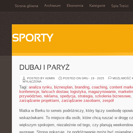
Archiwum
Ekonomia
Kategorie
Strona główna
Spis Treści
SPORTY
DUBAJ I PARYŻ
POSTED BY ADMIN
POSTED ON GRU - 19 - 2025
MOŻLIWOŚĆ 
WYŁĄCZONA
Tagi:
analiza rynku
,
biznesplan
,
branding
,
coaching
,
content mark
konferencje
,
łańcuch dostaw
,
logistyka
,
magazynowanie
,
marketi
przywództwo
,
reklama
,
spedycja
,
strategia
,
szkolenia biznesowe
,
zarządzanie projektami
,
zarządzanie zasobami
,
zespół
Matka w Berku to serwis podróżniczy, który łączy swobodę opow
wskazówkami. To miejsce dla osób, które chcą ruszać w drogę czę
większym spokojem, niezależnie od tego, czy planują weekendo
wyprawę. Strona pokazuje, że podróżowanie może być osiągalne n