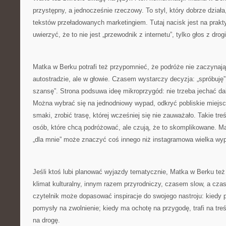
przystępny, a jednocześnie rzeczowy. To styl, który dobrze dział
tekstów przeładowanych marketingiem. Tutaj nacisk jest na prakty
uwierzyć, że to nie jest „przewodnik z internetu”, tylko głos z drogi
Matka w Berku potrafi też przypomnieć, że podróże nie zaczynają
autostradzie, ale w głowie. Czasem wystarczy decyzja: „spróbuję”
szansę”. Strona podsuwa ideę mikroprzygód: nie trzeba jechać da
Można wybrać się na jednodniowy wypad, odkryć pobliskie miejs
smaki, zrobić trasę, której wcześniej się nie zauważało. Takie tre
osób, które chcą podróżować, ale czują, że to skomplikowane. M
„dla mnie” może znaczyć coś innego niż instagramowa wielka wypr
Jeśli ktoś lubi planować wyjazdy tematycznie, Matka w Berku też
klimat kulturalny, innym razem przyrodniczy, czasem slow, a cz
czytelnik może dopasować inspiracje do swojego nastroju: kiedy p
pomysły na zwolnienie; kiedy ma ochotę na przygodę, trafi na treś
na drogę.