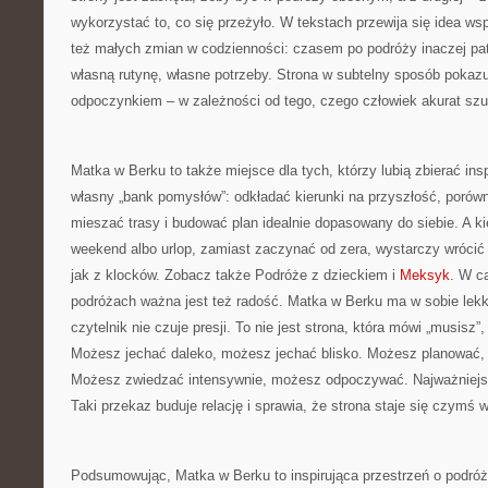
wykorzystać to, co się przeżyło. W tekstach przewija się idea wsp
też małych zmian w codzienności: czasem po podróży inaczej pat
własną rutynę, własne potrzeby. Strona w subtelny sposób pokaz
odpoczynkiem – w zależności od tego, czego człowiek akurat szu
Matka w Berku to także miejsce dla tych, którzy lubią zbierać ins
własny „bank pomysłów”: odkładać kierunki na przyszłość, porów
mieszać trasy i budować plan idealnie dopasowany do siebie. A ki
weekend albo urlop, zamiast zaczynać od zera, wystarczy wrócić do
jak z klocków. Zobacz także Podróże z dzieckiem i
Meksyk
. W ca
podróżach ważna jest też radość. Matka w Berku ma w sobie lekki
czytelnik nie czuje presji. To nie jest strona, która mówi „musisz”
Możesz jechać daleko, możesz jechać blisko. Możesz planować
Możesz zwiedzać intensywnie, możesz odpoczywać. Najważniejsz
Taki przekaz buduje relację i sprawia, że strona staje się czymś w
Podsumowując, Matka w Berku to inspirująca przestrzeń o podróż