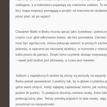
zabiegane, a w kalendarzu pojawiają się codzienne zadania. To nie 
lecz mapa inspiracji pomagająca przejść od marzenia do działani
przez plan, aż po wyjazd.
Charakter Matki w Berku można opisać jako żywiołowy i jednocze
często czuć głód odkrywania świata, ale bez pozowania. Zamiast
musi być egzotyczna, strona pokazuje wartość w prostych zachw
jedzenia, w spacerze po nieznanej dzielnicy, w rozmowie z miesz
trafia prosto do pamięci. Dzięki temu czytelnik dostaje motywację
– nawet jeśli budżet jest pilnowany, a czasu jest niewiele.
Jednym z największych atutów tej strony są pomysły na wyjazdy
Berku potrafi opowiedzieć o podróży tak, by w głowie czytelnika po
gdzie warto skręcić, kiedy najlepiej zaplanować termin, jak rozłoż
punktu do punktu. To podejście docenią zarówno osoby, które lubią
preferują luźny plan. Teksty potrafią pogodzić te dwa światy: dają
przestrzeń na niespodzianki.