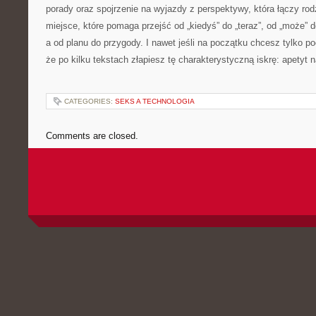
porady oraz spojrzenie na wyjazdy z perspektywy, która łączy ro
miejsce, które pomaga przejść od „kiedyś” do „teraz”, od „może” d
a od planu do przygody. I nawet jeśli na początku chcesz tylko p
że po kilku tekstach złapiesz tę charakterystyczną iskrę: apetyt 
CATEGORIES:
SEKS A TECHNOLOGIA
Comments are closed.