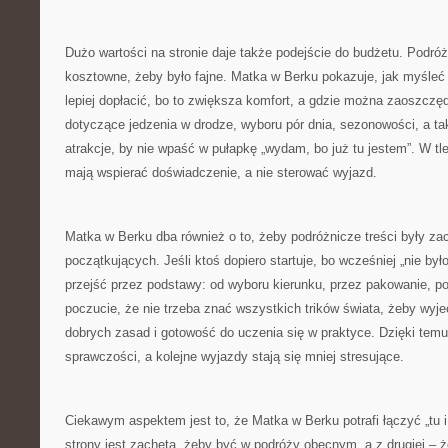
Dużo wartości na stronie daje także podejście do budżetu. Podró
kosztowne, żeby było fajne. Matka w Berku pokazuje, jak myśleć
lepiej dopłacić, bo to zwiększa komfort, a gdzie można zaoszczęd
dotyczące jedzenia w drodze, wyboru pór dnia, sezonowości, a ta
atrakcje, by nie wpaść w pułapkę „wydam, bo już tu jestem”. W tl
mają wspierać doświadczenie, a nie sterować wyjazd.
Matka w Berku dba również o to, żeby podróżnicze treści były za
początkujących. Jeśli ktoś dopiero startuje, bo wcześniej „nie był
przejść przez podstawy: od wyboru kierunku, przez pakowanie, po
poczucie, że nie trzeba znać wszystkich trików świata, żeby wyj
dobrych zasad i gotowość do uczenia się w praktyce. Dzięki temu
sprawczości, a kolejne wyjazdy stają się mniej stresujące.
Ciekawym aspektem jest to, że Matka w Berku potrafi łączyć „tu i 
strony jest zachęta, żeby być w podróży obecnym, a z drugiej – 