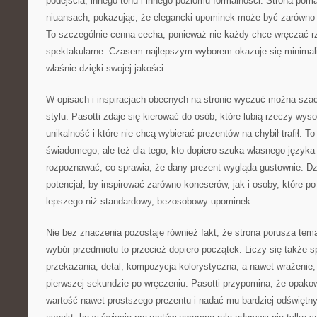
podejścia, innego tonu i innego poziomu formalności. Strona pom
niuansach, pokazując, że elegancki upominek może być zarówno i
To szczególnie cenna cecha, ponieważ nie każdy chce wręczać rz
spektakularne. Czasem najlepszym wyborem okazuje się minimali
właśnie dzięki swojej jakości.
W opisach i inspiracjach obecnych na stronie wyczuć można sz
stylu. Pasotti zdaje się kierować do osób, które lubią rzeczy wys
unikalność i które nie chcą wybierać prezentów na chybił trafił. To
świadomego, ale też dla tego, kto dopiero szuka własnego języka 
rozpoznawać, co sprawia, że dany prezent wygląda gustownie. Dz
potencjał, by inspirować zarówno koneserów, jak i osoby, które p
lepszego niż standardowy, bezosobowy upominek.
Nie bez znaczenia pozostaje również fakt, że strona porusza te
wybór przedmiotu to przecież dopiero początek. Liczy się także
przekazania, detal, kompozycja kolorystyczna, a nawet wrażenie, 
pierwszej sekundzie po wręczeniu. Pasotti przypomina, że opak
wartość nawet prostszego prezentu i nadać mu bardziej odświętny