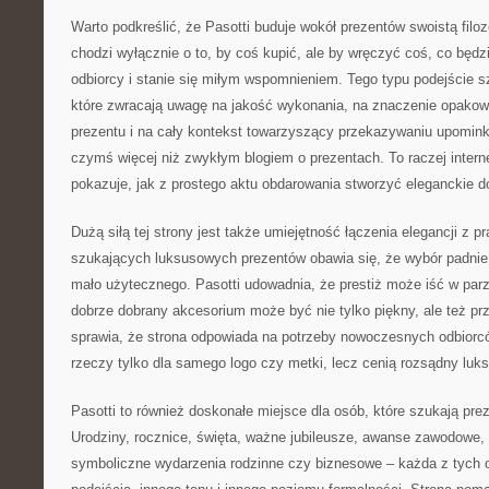
Warto podkreślić, że Pasotti buduje wokół prezentów swoistą filo
chodzi wyłącznie o to, by coś kupić, ale by wręczyć coś, co będ
odbiorcy i stanie się miłym wspomnieniem. Tego typu podejście s
które zwracają uwagę na jakość wykonania, na znaczenie opakow
prezentu i na cały kontekst towarzyszący przekazywaniu upomink
czymś więcej niż zwykłym blogiem o prezentach. To raczej intern
pokazuje, jak z prostego aktu obdarowania stworzyć eleganckie d
Dużą siłą tej strony jest także umiejętność łączenia elegancji z 
szukających luksusowych prezentów obawia się, że wybór padnie
mało użytecznego. Pasotti udowadnia, że prestiż może iść w parz
dobrze dobrany akcesorium może być nie tylko piękny, ale też prz
sprawia, że strona odpowiada na potrzeby nowoczesnych odbiorc
rzeczy tylko dla samego logo czy metki, lecz cenią rozsądny luk
Pasotti to również doskonałe miejsce dla osób, które szukają pre
Urodziny, rocznice, święta, ważne jubileusze, awanse zawodowe,
symboliczne wydarzenia rodzinne czy biznesowe – każda z tych 