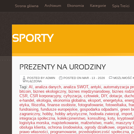
Archiwum
Ekonomia
Kategorie
Strona główna
Spis Treści
SPORTY
PREZENTY NA URODZINY
POSTED BY ADMIN
POSTED ON MAR - 13 - 2026
MOŻLIWOŚĆ 
WYŁĄCZONA
Tagi:
AI
,
analiza danych
,
analiza SWOT
,
antyki
,
automatyzacja p
bitcoin
,
biznes ekologiczny
,
biznes międzynarodowy
,
biznes rodzi
CSR
,
CSR korporacyjny
,
cyfryzacja
,
człowiek
,
DIY
,
dotacje
,
duch
e-handel
,
ekologia
,
ekonomia globalna
,
eksport
,
energetyka
,
energ
etyka
,
filozofia
,
finanse osobiste
,
fotografowanie
,
fotowoltaika
,
fr
fundraising
,
fundusze europejskie
,
gospodarka odpadami
,
green b
zagraniczny
,
hobby
,
hobby artystyczne
,
hodowla zwierząt
,
import
integracja społeczna
,
kolekcjonerstwo
,
konsulting
,
koty
,
kryptowal
logistyka morska
,
majsterkowanie
,
małżeństwo
,
marki
,
maszyny 
obsługa klienta
,
ochrona środowiska
,
ogrody działkowe
,
organizac
prawo własności
,
programowanie
,
przedsiębiorczość społeczna
,
p