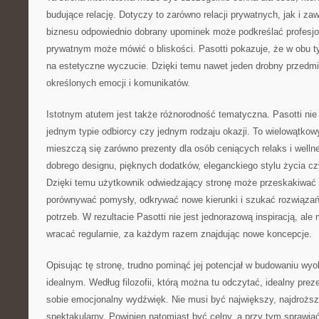
budujące relację. Dotyczy to zarówno relacji prywatnych, jak i z
biznesu odpowiednio dobrany upominek może podkreślać profesjo
prywatnym może mówić o bliskości. Pasotti pokazuje, że w obu t
na estetyczne wyczucie. Dzięki temu nawet jeden drobny przedmi
określonych emocji i komunikatów.
Istotnym atutem jest także różnorodność tematyczna. Pasotti nie
jednym typie odbiorcy czy jednym rodzaju okazji. To wielowątkowy
mieszczą się zarówno prezenty dla osób ceniących relaks i wellne
dobrego designu, pięknych dodatków, eleganckiego stylu życia 
Dzięki temu użytkownik odwiedzający stronę może przeskakiwać
porównywać pomysły, odkrywać nowe kierunki i szukać rozwiąza
potrzeb. W rezultacie Pasotti nie jest jednorazową inspiracją, al
wracać regularnie, za każdym razem znajdując nowe koncepcje.
Opisując tę stronę, trudno pominąć jej potencjał w budowaniu wyo
idealnym. Według filozofii, którą można tu odczytać, idealny preze
sobie emocjonalny wydźwięk. Nie musi być największy, najdroższy
spektakularny. Powinien natomiast być celny, a przy tym sprawi