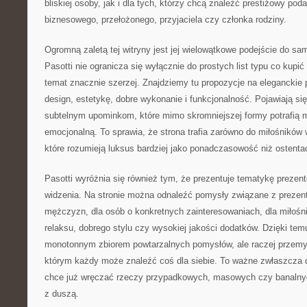
bliskiej osoby, jak i dla tych, którzy chcą znaleźć prestiżowy pod
biznesowego, przełożonego, przyjaciela czy członka rodziny.
Ogromną zaletą tej witryny jest jej wielowątkowe podejście do sa
Pasotti nie ogranicza się wyłącznie do prostych list typu co kupić
temat znacznie szerzej. Znajdziemy tu propozycje na eleganckie 
design, estetykę, dobre wykonanie i funkcjonalność. Pojawiają si
subtelnym upominkom, które mimo skromniejszej formy potrafią 
emocjonalną. To sprawia, że strona trafia zarówno do miłośników w
które rozumieją luksus bardziej jako ponadczasowość niż ostenta
Pasotti wyróżnia się również tym, że prezentuje tematykę prezen
widzenia. Na stronie można odnaleźć pomysły związane z prezenta
mężczyzn, dla osób o konkretnych zainteresowaniach, dla miłośn
relaksu, dobrego stylu czy wysokiej jakości dodatków. Dzięki temu
monotonnym zbiorem powtarzalnych pomysłów, ale raczej przemy
którym każdy może znaleźć coś dla siebie. To ważne zwłaszcza d
chce już wręczać rzeczy przypadkowych, masowych czy banalny
z duszą.