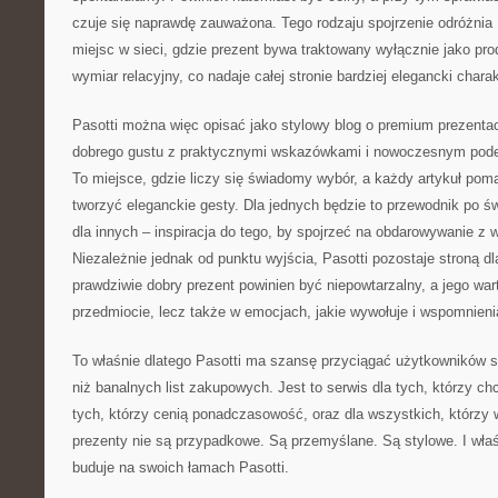
czuje się naprawdę zauważona. Tego rodzaju spojrzenie odróżnia 
miejsc w sieci, gdzie prezent bywa traktowany wyłącznie jako pro
wymiar relacyjny, co nadaje całej stronie bardziej elegancki charak
Pasotti można więc opisać jako stylowy blog o premium prezentac
dobrego gustu z praktycznymi wskazówkami i nowoczesnym pode
To miejsce, gdzie liczy się świadomy wybór, a każdy artykuł poma
tworzyć eleganckie gesty. Dla jednych będzie to przewodnik po ś
dla innych – inspiracja do tego, by spojrzeć na obdarowywanie z
Niezależnie jednak od punktu wyjścia, Pasotti pozostaje stroną dl
prawdziwie dobry prezent powinien być niepowtarzalny, a jego wa
przedmiocie, lecz także w emocjach, jakie wywołuje i wspomnienia
To właśnie dlatego Pasotti ma szansę przyciągać użytkowników 
niż banalnych list zakupowych. Jest to serwis dla tych, którzy ch
tych, którzy cenią ponadczasowość, oraz dla wszystkich, którzy 
prezenty nie są przypadkowe. Są przemyślane. Są stylowe. I właś
buduje na swoich łamach Pasotti.