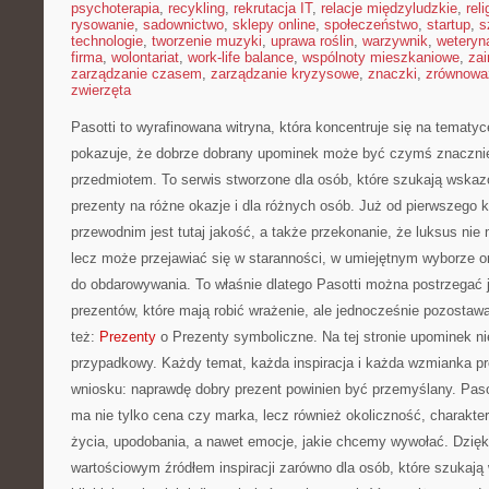
psychoterapia
,
recykling
,
rekrutacja IT
,
relacje międzyludzkie
,
reli
rysowanie
,
sadownictwo
,
sklepy online
,
społeczeństwo
,
startup
,
s
technologie
,
tworzenie muzyki
,
uprawa roślin
,
warzywnik
,
weteryna
firma
,
wolontariat
,
work-life balance
,
wspólnoty mieszkaniowe
,
zai
zarządzanie czasem
,
zarządzanie kryzysowe
,
znaczki
,
zrównowa
zwierzęta
Pasotti to wyrafinowana witryna, która koncentruje się na tematy
pokazuje, że dobrze dobrany upominek może być czymś znacznie 
przedmiotem. To serwis stworzone dla osób, które szukają ws
prezenty na różne okazje i dla różnych osób. Już od pierwszego
przewodnim jest tutaj jakość, a także przekonanie, że luksus ni
lecz może przejawiać się w staranności, w umiejętnym wyborze 
do obdarowywania. To właśnie dlatego Pasotti można postrzegać 
prezentów, które mają robić wrażenie, ale jednocześnie pozost
też:
Prezenty
o Prezenty symboliczne. Na tej stronie upominek ni
przypadkowy. Każdy temat, każda inspiracja i każda wzmianka p
wniosku: naprawdę dobry prezent powinien być przemyślany. Paso
ma nie tylko cena czy marka, lecz również okoliczność, charakte
życia, upodobania, a nawet emocje, jakie chcemy wywołać. Dzięki
wartościowym źródłem inspiracji zarówno dla osób, które szukają