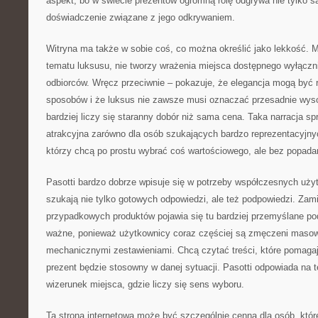
aspekt, bo w świecie prezentów ogromną rolę odgrywa nie tylko s
doświadczenie związane z jego odkrywaniem.
Witryna ma także w sobie coś, co można określić jako lekkość. 
tematu luksusu, nie tworzy wrażenia miejsca dostępnego wyłączn
odbiorców. Wręcz przeciwnie – pokazuje, że elegancja mogą być 
sposobów i że luksus nie zawsze musi oznaczać przesadnie wys
bardziej liczy się staranny dobór niż sama cena. Taka narracja s
atrakcyjna zarówno dla osób szukających bardzo reprezentacyjnych
którzy chcą po prostu wybrać coś wartościowego, ale bez popada
Pasotti bardzo dobrze wpisuje się w potrzeby współczesnych użyt
szukają nie tylko gotowych odpowiedzi, ale też podpowiedzi. Za
przypadkowych produktów pojawia się tu bardziej przemyślane po
ważne, ponieważ użytkownicy coraz częściej są zmęczeni masow
mechanicznymi zestawieniami. Chcą czytać treści, które pomagaj
prezent będzie stosowny w danej sytuacji. Pasotti odpowiada na t
wizerunek miejsca, gdzie liczy się sens wyboru.
Ta strona internetowa może być szczególnie cenna dla osób, któ