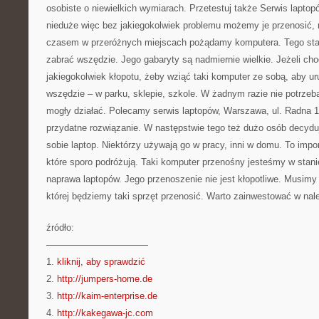
osobiste o niewielkich wymiarach. Przetestuj także Serwis laptopó
nieduże więc bez jakiegokolwiek problemu możemy je przenosić,
czasem w przeróżnych miejscach pożądamy komputera. Tego stac
zabrać wszędzie. Jego gabaryty są nadmiernie wielkie. Jeżeli cho
jakiegokolwiek kłopotu, żeby wziąć taki komputer ze sobą, aby u
wszędzie – w parku, sklepie, szkole. W żadnym razie nie potrzeba
mogły działać. Polecamy serwis laptopów, Warszawa, ul. Radna 12
przydatne rozwiązanie. W następstwie tego też dużo osób decyduj
sobie laptop. Niektórzy używają go w pracy, inni w domu. To impo
które sporo podróżują. Taki komputer przenośny jesteśmy w stani
naprawa laptopów. Jego przenoszenie nie jest kłopotliwe. Musimy 
której będziemy taki sprzęt przenosić. Warto zainwestować w nale
źródło:
———————————
1.
kliknij, aby sprawdzić
2.
http://jumpers-home.de
3.
http://kaim-enterprise.de
4.
http://kakegawa-jc.com