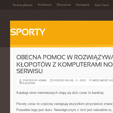
Archiwum
Ekonomia
Kategorie
Strona główna
Spis Treści
SPORTY
OBECNA POMOC W ROZWIĄZYW
KŁOPOTÓW Z KOMPUTERAMI NO
SERWISU
POSTED BY ADMIN
POSTED ON SIE - 3 - 2025
MOŻLIWOŚĆ K
WYŁĄCZONA
Katalogi stron internetowych stają się dziś coraz to bardziej
Pecety coraz to częściej zastępują wszystkim przyzwoicie znane
Powodów tego jest dużo. Newralgicznym z nich jest naturalnie to,