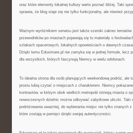
oraz które elementy lokalnej kultury warto poznać bliżej. Taki sp
sprawia, że blog staje się nie tylko funkcjonalny, ale również prz
Ważnym wyróżnikiem serwisu jest także szeroki zakres tematów
przewodników po miastach pojawiają się tu materiały o festiwalac
szlakach spacerowych, lokalnych opowieściach o dawnych czasac
Dzięki temu Edusimare.pl nie zamyka się w jednej formule, lecz
dla wszystkich, których fascynują Niemcy w wielu odsłonach.
To idealna strona dla osób planujących weekendową podróż, ale ta
prostu lubią czytać o miejscach z charakterem. Niemcy pokazane 
kontrastów, w którym obok wielkich metropolii istnieją miasta o 
nowoczesnych dzielnic można odkrywać zabytkowe uliczki. Taki 
podróżowania uważniej, do wybierania miejsc nie tylko znanych z f
które zostają w pamięci dzięki swojej autentyczności.
Edusimare.pl to także przestrzeń dla marzycieli, którzy zanim wy