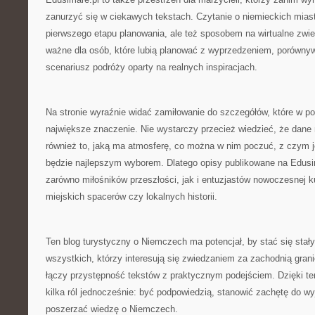
zanurzyć się w ciekawych tekstach. Czytanie o niemieckich mia
pierwszego etapu planowania, ale też sposobem na wirtualne zwie
ważne dla osób, które lubią planować z wyprzedzeniem, porównyw
scenariusz podróży oparty na realnych inspiracjach.
Na stronie wyraźnie widać zamiłowanie do szczegółów, które w p
największe znaczenie. Nie wystarczy przecież wiedzieć, że dane
również to, jaką ma atmosferę, co można w nim poczuć, z czym je
będzie najlepszym wyborem. Dlatego opisy publikowane na Edus
zarówno miłośników przeszłości, jak i entuzjastów nowoczesnej k
miejskich spacerów czy lokalnych historii.
Ten blog turystyczny o Niemczech ma potencjał, by stać się stał
wszystkich, którzy interesują się zwiedzaniem za zachodnią granic
łączy przystępność tekstów z praktycznym podejściem. Dzięki t
kilka ról jednocześnie: być podpowiedzią, stanowić zachętę do wy
poszerzać wiedzę o Niemczech.