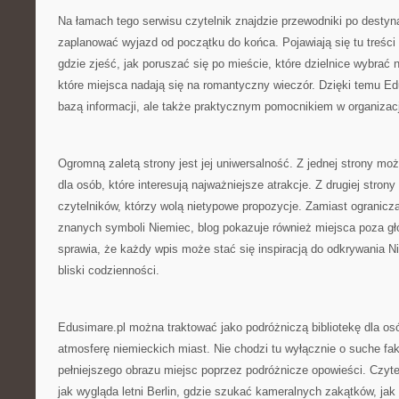
Na łamach tego serwisu czytelnik znajdzie przewodniki po destyn
zaplanować wyjazd od początku do końca. Pojawiają się tu treści
gdzie zjeść, jak poruszać się po mieście, które dzielnice wybrać 
które miejsca nadają się na romantyczny wieczór. Dzięki temu Edu
bazą informacji, ale także praktycznym pomocnikiem w organizacj
Ogromną zaletą strony jest jej uniwersalność. Z jednej strony mo
dla osób, które interesują najważniejsze atrakcje. Z drugiej strony
czytelników, którzy wolą nietypowe propozycje. Zamiast ograniczać
znanych symboli Niemiec, blog pokazuje również miejsca poza g
sprawia, że każdy wpis może stać się inspiracją do odkrywania N
bliski codzienności.
Edusimare.pl można traktować jako podróżniczą bibliotekę dla os
atmosferę niemieckich miast. Nie chodzi tu wyłącznie o suche fak
pełniejszego obrazu miejsc poprzez podróżnicze opowieści. Czyte
jak wygląda letni Berlin, gdzie szukać kameralnych zakątków, ja