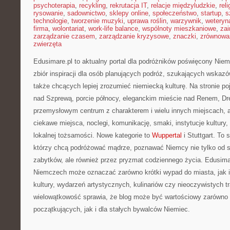
psychoterapia
,
recykling
,
rekrutacja IT
,
relacje międzyludzkie
,
reli
rysowanie
,
sadownictwo
,
sklepy online
,
społeczeństwo
,
startup
,
s
technologie
,
tworzenie muzyki
,
uprawa roślin
,
warzywnik
,
weteryna
firma
,
wolontariat
,
work-life balance
,
wspólnoty mieszkaniowe
,
zai
zarządzanie czasem
,
zarządzanie kryzysowe
,
znaczki
,
zrównowa
zwierzęta
Edusimare.pl to aktualny portal dla podróżników poświęcony Niem
zbiór inspiracji dla osób planujących podróż, szukających wskaz
także chcących lepiej zrozumieć niemiecką kulturę. Na stronie poja
nad Szprewą, porcie północy, eleganckim mieście nad Renem, Dr
przemysłowym centrum z charakterem i wielu innych miejscach, 
ciekawe miejsca, noclegi, komunikację, smaki, instytucje kultury,
lokalnej tożsamości. Nowe kategorie to
Wuppertal
i Stuttgart. To 
którzy chcą podróżować mądrze, poznawać Niemcy nie tylko od s
zabytków, ale również przez pryzmat codziennego życia. Edusima
Niemczech może oznaczać zarówno krótki wypad do miasta, jak i
kultury, wydarzeń artystycznych, kulinariów czy nieoczywistych tr
wielowątkowość sprawia, że blog może być wartościowy zarówno 
początkujących, jak i dla stałych bywalców Niemiec.