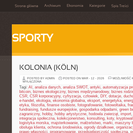
Archiwum
Ekonomia
Kategorie
Strona główna
Spis Treści
SPORTY
KOLONIA (KÖLN)
POSTED BY ADMIN
POSTED ON MAR - 12 - 2026
MOŻLIWOŚĆ 
WYŁĄCZONA
Tagi:
AI
,
analiza danych
,
analiza SWOT
,
antyki
,
automatyzacja p
bitcoin
,
biznes ekologiczny
,
biznes międzynarodowy
,
biznes rodzi
CSR
,
CSR korporacyjny
,
cyfryzacja
,
człowiek
,
DIY
,
dotacje
,
duch
e-handel
,
ekologia
,
ekonomia globalna
,
eksport
,
energetyka
,
energ
etyka
,
filozofia
,
finanse osobiste
,
fotografowanie
,
fotowoltaika
,
fr
fundraising
,
fundusze europejskie
,
gospodarka odpadami
,
green b
zagraniczny
,
hobby
,
hobby artystyczne
,
hodowla zwierząt
,
import
integracja społeczna
,
kolekcjonerstwo
,
konsulting
,
koty
,
kryptowal
logistyka morska
,
majsterkowanie
,
małżeństwo
,
marki
,
maszyny 
obsługa klienta
,
ochrona środowiska
,
ogrody działkowe
,
organizac
prawo własności
,
programowanie
,
przedsiębiorczość społeczna
,
p