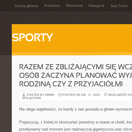
Archiwum
Ekonomia
Kategorie
Strona główna
Spis Treści
SPORTY
RAZEM ZE ZBLIŻAJĄCYMI SIĘ WC
OSÓB ZACZYNA PLANOWAĆ WYJ
RODZINĄ CZY Z PRZYJACIÓŁMI
POSTED BY ADMIN
POSTED ON SIE - 6 - 2025
MOŻLIWOŚĆ K
WYŁĄCZONA
Nie ulega wątpliwości, że każdy z nas posiada w głowie wymarz
Propozycja, z której to skorzystać jesteśmy w stanie w chwili, ki
przebywamy nad morzem jest nadzwyczaj gigantyczna oraz różna