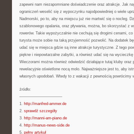
zapewni nam niezapomniane doświadczenie oraz atrakcje. Jak naj
ograniczeń weselić się z wypoczynku najodpowiedniej o wiele up
Nadmorski, po to, aby na miejscu już nie martwić się o nocleg. D
szablonowego opalania, oraz pływania, można, bo skorzystać z w
rowerów. Takie wypożyczalnie nie cechują się drogimi cenami, c
turysta może sobie na taką przyjemność pozwolić. Na dodatek b
udać się w miejsca gdzie są inne atrakcje turystyczne. Z tego po
piękne i niepowtarzalne zabytki, a również udać się na wycieczk
Wieczorami można również odwiedzić działające tutaj kluby oraz p
rewelacyjnie oświetlone nocą molo. Najważniejsze jest to, aby istn
własnych upodobań. Wtedy to z wakacji z pewnością powrócimy 
źródło:
———————————
1.
http://manfred-ammer.de
2.
sprawdź szczegóły
3.
http://manni-am-piano.de
4.
http://manus-news-side.de
5.
pełny artykuł