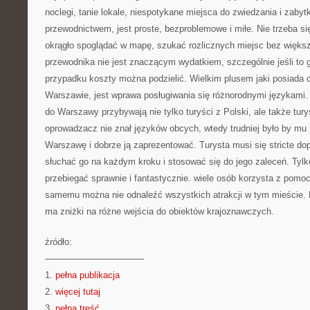
noclegi, tanie lokale, niespotykane miejsca do zwiedzania i zabyt
przewodnictwem, jest proste, bezproblemowe i miłe. Nie trzeba si
okrągło spoglądać w mapę, szukać rozlicznych miejsc bez więk
przewodnika nie jest znaczącym wydatkiem, szczególnie jeśli to
przypadku koszty można podzielić. Wielkim plusem jaki posiada 
Warszawie, jest wprawa posługiwania się różnorodnymi językami. 
do Warszawy przybywają nie tylko turyści z Polski, ale także turyś
oprowadzacz nie znał języków obcych, wtedy trudniej było by mu
Warszawę i dobrze ją zaprezentować. Turysta musi się stricte d
słuchać go na każdym kroku i stosować się do jego zaleceń. Tyl
przebiegać sprawnie i fantastycznie. wiele osób korzysta z pomo
samemu można nie odnaleźć wszystkich atrakcji w tym mieście.
ma zniżki na różne wejścia do obiektów krajoznawczych.
źródło:
———————————
1.
pełna publikacja
2.
więcej tutaj
3.
pełna treść