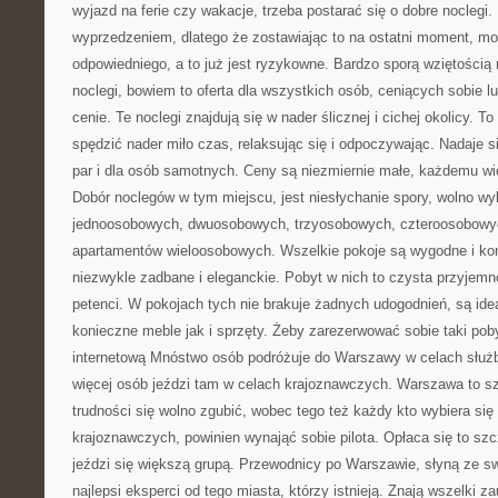
wyjazd na ferie czy wakacje, trzeba postarać się o dobre noclegi.
wyprzedzeniem, dlatego że zostawiając to na ostatni moment, mo
odpowiedniego, a to już jest ryzykowne. Bardzo sporą wziętością
noclegi, bowiem to oferta dla wszystkich osób, ceniących sobie l
cenie. Te noclegi znajdują się w nader ślicznej i cichej okolicy. 
spędzić nader miło czas, relaksując się i odpoczywając. Nadaje si
par i dla osób samotnych. Ceny są niezmiernie małe, każdemu wi
Dobór noclegów w tym miejscu, jest niesłychanie spory, wolno w
jednoosobowych, dwuosobowych, trzyosobowych, czteroosobowych
apartamentów wieloosobowych. Wszelkie pokoje są wygodne i ko
niezwykle zadbane i eleganckie. Pobyt w nich to czysta przyjem
petenci. W pokojach tych nie brakuje żadnych udogodnień, są id
konieczne meble jak i sprzęty. Żeby zarezerwować sobie taki poby
internetową Mnóstwo osób podróżuje do Warszawy w celach służ
więcej osób jeździ tam w celach krajoznawczych. Warszawa to sz
trudności się wolno zgubić, wobec tego też każdy kto wybiera się
krajoznawczych, powinien wynająć sobie pilota. Opłaca się to szc
jeździ się większą grupą. Przewodnicy po Warszawie, słyną ze sw
najlepsi eksperci od tego miasta, którzy istnieją. Znają wszelki z