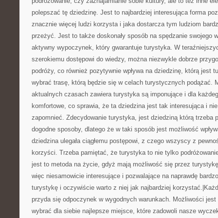
podróżowanie, czy zaznajamianie sobie kultury, ale to też inne el
polepszać tę dziedzinę. Jest to najbardziej interesująca forma poz
znacznie więcej ludzi korzysta i jaka dostarcza tym ludziom bar
przeżyć. Jest to także doskonały sposób na spędzanie swojego 
aktywny wypoczynek, który gwarantuje turystyka. W teraźniejszy
szerokiemu dostępowi do wiedzy, można niezwykle dobrze przygo
podróży, co również pozytywnie wpływa na dziedzinę, którą jest t
wybrać trasę, którą będzie się w celach turystycznych podążać. M
aktualnych czasach zawiera turystyka są imponujące i dla każde
komfortowe, co sprawia, że ta dziedzina jest tak interesująca i ni
zapomnieć. Zdecydowanie turystyka, jest dziedziną którą trzeba
dogodne sposoby, dlatego że w taki sposób jest możliwość wpływ
dziedzina ulegała ciągłemu postępowi, z czego wszyscy z pewnoś
korzyści. Trzeba pamiętać, że turystyka to nie tylko podróżowanie
jest to metoda na życie, gdyż mają możliwość się przez turystykę
więc niesamowicie interesujące i pozwalające na naprawdę bardz
turystykę i oczywiście warto z niej jak najbardziej korzystać.|K
przyda się odpoczynek w wygodnych warunkach. Możliwości jest 
wybrać dla siebie najlepsze miejsce, które zadowoli nasze wycze