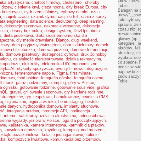
znów zaczyna
ika artystyczna
,
chatbot firmowy
,
cholesterol
,
choroby
Tobie.
e drzew
,
ciśnienie krwi
,
cisza nocna
,
city break Europa
,
city
Bałagan na pu
a korekcyjne
,
cydr rzemieślniczy
,
cyfrowy detoks
,
czas
„nowy”, „now
i
,
czujnik czadu
,
czujnik dymu
,
czujniki IoT
,
dania z kaszy
,
Taki cyfrowy
ata engineering
,
data science
,
decluttering
,
deep learning
,
sprawia, że 
ie
,
dekoracje sezonowe
,
dekoracje wiosenne
,
dekoracje
czasu niż j
ncja
,
desery bez cukru
,
design system
,
DevOps
,
dieta
rozwiązaniem
a
,
dieta pudełkowa
,
dieta śródziemnomorska dla
główny (np.
iąteczne
,
diy meble drewniane
,
Django
,
długi weekend
,
kategorie i 
ułowy
,
dom przyjazny zwierzętom
,
dom szkieletowy
,
domek
skrótów. Je
omowa biblioteczka
,
domowa pizzeria
,
domowe fermentacje
,
strukturę, m
ki
,
domowe przetwory
,
dostępność cyfrowa
,
druk 3d hobby
,
wyobraź sobi
salonu
,
działalność nierejestrowana
,
działka rekreacyjna
,
co zbędne. 
ekopodróże
,
elektrolity
,
elektronika DIY
,
ergonomiczne
będziesz wie
etyka AI
,
etykiety spożywcze
,
eventy firmowe integracyjne
,
naprawdę zmn
oniczna
,
fermentowane napoje
,
Figma
,
first minute
,
znów zaczyna
a domowa
,
food pairing
,
fotografia górska
,
fotografia nocna
,
Tobie.
ull stack
,
garaż podziemny
,
glamping
,
góry w Polsce
,
a ognisku
,
gotowanie rodzinne
,
gotowanie sous vide
,
grafika
phQL
,
gravel
,
grillowanie sezonowe
,
gry karciane rodzinne
,
 strategiczne
,
gry zespołowe
,
hamakowanie
,
headless CMS
,
ej
,
higiena snu
,
higiena wzroku
,
home staging
,
hostele
wnie danych
,
hydroponika domowa
,
implanty słuchowe
,
ość
,
integracja outdoor
,
integracje API
,
inteligencja
t
,
internet satelitarny
,
izolacja akustyczna
,
jednoosobowa
sienne wyjazdy
,
jeziora w Polsce
,
joga dla początkujących
,
owe
,
kalistenika
,
kamera internetowa
,
karmnik dla ptaków
,
ty
,
kawalerka aranżacja
,
kayaking
,
kempingi nad morzem
,
oktajle bezalkoholowe
,
kolacje jednogarnkowe
,
kolonie
ska
,
kompozycje kwiatowe
,
komunikacja bez przemocy
,