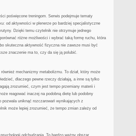
eści poświęcone treningom. Serwis podejmuje tematy
u: od aktywności w plenerze po bardziej specjalistyczne
utyny. Dzięki temu czytelnik nie otrzymuje jednego
porównać różne możliwości i wybrać taką formę ruchu, która
e, bo skuteczna aktywność fizyczna nie zawsze musi być
ksze znaczenie ma to, czy da się ją polubić.
uje również mechanizmy metabolizmu. To dział, który może
iedzieć, dlaczego pewne rzeczy działają, a inne są tylko
agają zrozumieć, czym jest tempo przemiany materii i
oże reagować inaczej na podobną dietę lub podobny
bo pozwala uniknąć rozczarowań wynikających z
elnik może lepiej zrozumieć, że tempo zmian zależy od
psychologii odchudzania. To bardzo ważny obszar,