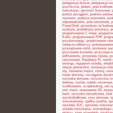
pielęgnacja bonsai
,
pielęgnacja st
psychiczna
,
pilates
,
piwo kraftowe
mieszkaniu
,
płynność finansowa
,
podróż pociągiem
,
podróże edukac
sezonem
,
podróże senioralne
,
pod
odpowiedzialne
,
pola namiotowe
,
p
PowerShell
,
pozwolenie na budow
osobista
,
profilaktyka próchnicy
,
p
programowanie C sharp
,
programo
Kotlin
,
programowanie PHP
,
progr
przydomowego
,
projektowanie inte
zdawczo-odbiorczy
,
prototypowani
przesadzanie roślin
,
przetwory ow
przycinanie krzewów
,
przyczepa 
półmaratonu
,
przyprawy świata
,
ps
ransomware
,
Raspberry Pi
,
raviol
treningu
,
regulamin osiedla
,
rehabi
relacje partnerskie
,
renowacja mebl
trip
,
rolowanie mięśni
,
rośliny cien
router domowy
,
rozciąganie dynam
rozrywka domowa
,
rozszerzona rz
dobowy
,
rzeźba
,
sałatki sezonowe
ściółkowanie
,
scrapbooking
,
sen s
sieć mesh
,
skanowanie 3D
,
skans
bash
,
skrzynka narzędziowa
,
ślad
wysokobiałkowe
,
sosy domowe
,
s
mieszkaniowa
,
spółka cywilna
,
sp
sprzedaż B2C
,
sprzedaż mieszkan
stodoła mieszkalna
,
stomatologia
relaksu
,
stres przewlekły
,
struktur