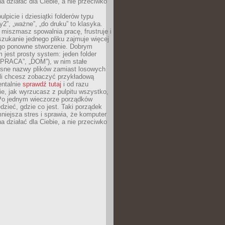
 działać dla Ciebie, a nie przeciwko
lpicie i dziesiątki folderów typu
y2”, „ważne”, „do druku” to klasyka.
 miszmasz spowalnia pracę, frustruje i
szukanie jednego pliku zajmuje więcej
ego ponowne stworzenie. Dobrym
 jest prosty system: jeden folder
 „PRACA”, „DOM”), w nim stałe
jasne nazwy plików zamiast losowych
śli chcesz zobaczyć przykładową
entalnie
sprawdź tutaj
i od razu
e, jak wyrzucasz z pulpitu wszystko,
Po jednym wieczorze porządków
dzieć, gdzie co jest. Taki porządek
iejsza stres i sprawia, że komputer
 działać dla Ciebie, a nie przeciwko