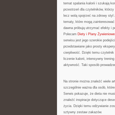
temat spalania kalorii i szukają k
przestrzeń dla czytelników, którzy
lecz wolą spojrzeć na zdrowy styl 
tematy, które mogą zainteresować 
dawna próbują utrzymać efekty i p
Polecam
Diety i Plany Żywieniowe
serwisu jest jego szerokie podejści
przedstawiane jako prosty eksper
cierpliwość. Dzięki temu czytelni
liczenie kalorii, intensywny trenin
aktywność. Taki sposób prowadzeni
Na stronie można znaleźć wiele a
szczególnie ważna dla osób, które
Serwis pokazuje, że dieta nie mu
znaleźć inspiracje dotyczące des
życia. Dzięki temu odżywianie zos
sztywny zestaw zakazów.