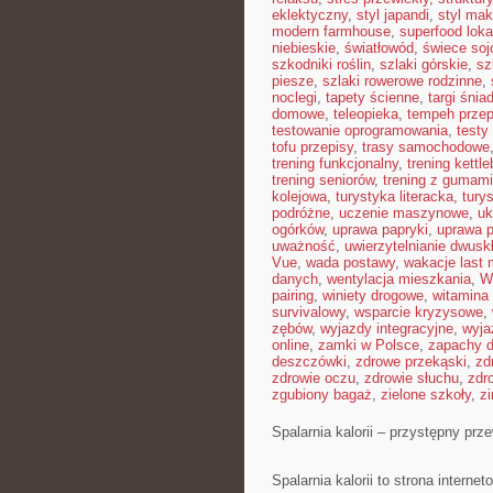
eklektyczny
,
styl japandi
,
styl ma
modern farmhouse
,
superfood loka
niebieskie
,
światłowód
,
świece so
szkodniki roślin
,
szlaki górskie
,
sz
piesze
,
szlaki rowerowe rodzinne
,
noclegi
,
tapety ścienne
,
targi śnia
domowe
,
teleopieka
,
tempeh przep
testowanie oprogramowania
,
testy
tofu przepisy
,
trasy samochodowe
trening funkcjonalny
,
trening kettle
trening seniorów
,
trening z gumami
kolejowa
,
turystyka literacka
,
tury
podróżne
,
uczenie maszynowe
,
uk
ogórków
,
uprawa papryki
,
uprawa 
uważność
,
uwierzytelnianie dwusk
Vue
,
wada postawy
,
wakacje last 
danych
,
wentylacja mieszkania
,
W
pairing
,
winiety drogowe
,
witamina
survivalowy
,
wsparcie kryzysowe
,
zębów
,
wyjazdy integracyjne
,
wyja
online
,
zamki w Polsce
,
zapachy 
deszczówki
,
zdrowe przekąski
,
zd
zdrowie oczu
,
zdrowie słuchu
,
zdr
zgubiony bagaż
,
zielone szkoły
,
z
Spalarnia kalorii – przystępny prze
Spalarnia kalorii to strona inter