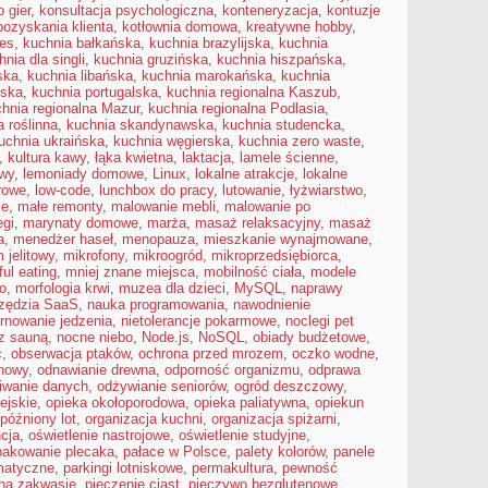
 gier
,
konsultacja psychologiczna
,
konteneryzacja
,
kontuzje
pozyskania klienta
,
kotłownia domowa
,
kreatywne hobby
,
es
,
kuchnia bałkańska
,
kuchnia brazylijska
,
kuchnia
hnia dla singli
,
kuchnia gruzińska
,
kuchnia hiszpańska
,
ska
,
kuchnia libańska
,
kuchnia marokańska
,
kuchnia
ńska
,
kuchnia portugalska
,
kuchnia regionalna Kaszub
,
hnia regionalna Mazur
,
kuchnia regionalna Podlasia
,
a roślinna
,
kuchnia skandynawska
,
kuchnia studencka
,
uchnia ukraińska
,
kuchnia węgierska
,
kuchnia zero waste
,
,
kultura kawy
,
łąka kwietna
,
laktacja
,
lamele ścienne
,
owy
,
lemoniady domowe
,
Linux
,
lokalne atrakcje
,
lokalne
erowe
,
low-code
,
lunchbox do pracy
,
lutowanie
,
łyżwiarstwo
,
ie
,
małe remonty
,
malowanie mebli
,
malowanie po
egi
,
marynaty domowe
,
marża
,
masaż relaksacyjny
,
masaż
a
,
menedżer haseł
,
menopauza
,
mieszkanie wynajmowane
,
 jelitowy
,
mikrofony
,
mikroogród
,
mikroprzedsiębiorca
,
ul eating
,
mniej znane miejsca
,
mobilność ciała
,
modele
o
,
morfologia krwi
,
muzea dla dzieci
,
MySQL
,
naprawy
zędzia SaaS
,
nauka programowania
,
nawodnienie
rnowanie jedzenia
,
nietolerancje pokarmowe
,
noclegi pet
 z sauną
,
nocne niebo
,
Node.js
,
NoSQL
,
obiady budżetowe
,
ć
,
obserwacja ptaków
,
ochrona przed mrozem
,
oczko wodne
,
nowy
,
odnawianie drewna
,
odporność organizmu
,
odprawa
iwanie danych
,
odżywianie seniorów
,
ogród deszczowy
,
ejskie
,
opieka okołoporodowa
,
opieka paliatywna
,
opiekun
późniony lot
,
organizacja kuchni
,
organizacja spiżarni
,
cja
,
oświetlenie nastrojowe
,
oświetlenie studyjne
,
pakowanie plecaka
,
pałace w Polsce
,
palety kolorów
,
panele
matyczne
,
parkingi lotniskowe
,
permakultura
,
pewność
 na zakwasie
,
pieczenie ciast
,
pieczywo bezglutenowe
,