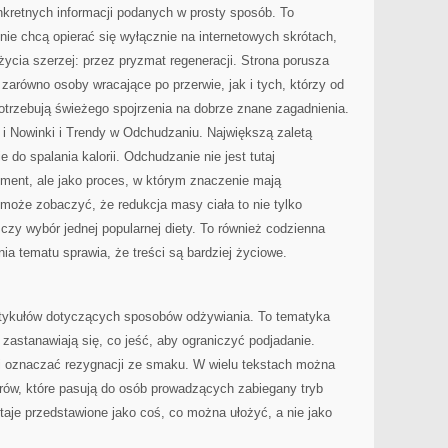
onkretnych informacji podanych w prosty sposób. To
 nie chcą opierać się wyłącznie na internetowych skrótach,
życia szerzej: przez pryzmat regeneracji. Strona porusza
zarówno osoby wracające po przerwie, jak i tych, którzy od
otrzebują świeżego spojrzenia na dobrze znane zagadnienia.
i Nowinki i Trendy w Odchudzaniu. Największą zaletą
e do spalania kalorii. Odchudzanie nie jest tutaj
yment, ale jako proces, w którym znaczenie mają
k może zobaczyć, że redukcja masy ciała to nie tylko
g czy wybór jednej popularnej diety. To również codzienna
a tematu sprawia, że treści są bardziej życiowe.
rtykułów dotyczących sposobów odżywiania. To tematyka
 zastanawiają się, co jeść, aby ograniczyć podjadanie.
si oznaczać rezygnacji ze smaku. W wielu tekstach można
erów, które pasują do osób prowadzących zabiegany tryb
taje przedstawione jako coś, co można ułożyć, a nie jako