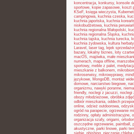
koncentracja
,
konkursy
,
konsole do
sportowe
,
kopie zapasowe
,
koszt 
KSeF
,
księga wieczysta
,
Kubernet
campingowa
,
kuchnia czeska
,
kuc
kuchnia japońska
,
kuchnia koreań
niskobudżetowa
,
kuchnia peruwia
kuchnia regionalna Małopolski
,
kuc
kuchnia regionalna Śląska
,
kuchni
kuchnia tajska
,
kuchnia turecka
,
k
kuchnia żydowska
,
kultura herbaty
Laravel
,
laser tag
,
lejek sprzedaż
bazary
,
lokalny biznes
,
loty czart
macOS
,
majówka
,
małe mieszkan
numerach
,
mapa offline
,
marszobi
sportowy
,
meble z palet
,
medytacj
mieszkanie z balkonem
,
mikrobiom
mikroserwisy
,
mikrowyprawy
,
mindf
językowe
,
MongoDB
,
montaż wide
domowe
,
narciarstwo biegowe
,
nar
organizmu
,
nawyki poranne
,
niema
friendly
,
noclegi z jacuzzi
,
noclegi
obozy młodzieżowe
,
obróbka zdję
odbiór mieszkania
,
oddech przepo
online
,
odzież outdoorowa
,
odzysk
ogród na parapecie
,
ogrzewanie mi
rodzinny
,
opłaty administracyjne
,
o
organizacja szafy
,
origami
,
ortodon
oszczędne ogrzewanie
,
paintball
,
akustyczne
,
parki linowe
,
parki te
siebie
,
phishing
,
pieczenie chleba