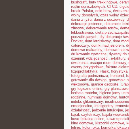
bushcraft
,
buty trekkingowe
,
ceram
roślin doniczkowych
,
CI CD
,
cięci
break Polska
,
cold brew
,
ćwiczeni
wolny dorosłych
,
czas wolny dziec
dania z ryżu
,
dania z soczewicy
,
d
dekoracje jesienne
,
dekoracje letn
zimowe
,
dekorowanie tortów
,
deme
lekkostrawna
,
dieta przeciwzapaln
początkujących
,
diy dekoracje św
Docker
,
dom letniskowy
,
dom mod
całoroczny
,
domki nad jeziorem
,
d
domowe makarony
,
domowe nalew
drukowanie żywiczne
,
dywany do 
dziennik wdzięczności
,
e-faktury
,
ćwiczenia
,
escape room domowy
,
eventy przygodowe
,
faktura elektr
fizjoprofilaktyka
,
Flask
,
florystyk
fotografia podróżnicza
,
frontend
,
f
gotowanie dla dwojga
,
gotowanie n
wektorowa
,
granice osobiste
,
Gra
gry logiczne online
,
gry planszowe
herbata matcha
,
higiena jamy ustn
rodzinne
,
hummus domowy
,
hurto
indeks glikemiczny
,
insulinooporn
emocjonalna
,
inteligentny termosta
działalność
,
jedzenie intuicyjne
,
je
kącik czytelniczy
,
kajaki weekend
kasa fiskalna online
,
kawa special
kino domowe
,
kiszonki domowe
,
k
letnie
,
kolor roku
,
komórka lokator