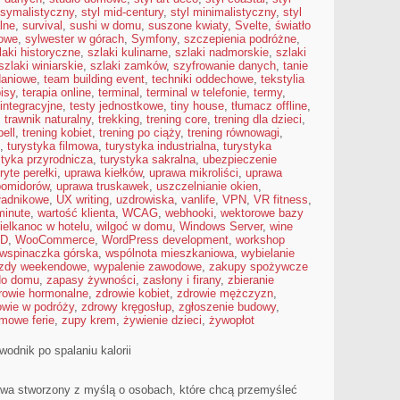
ksymalistyczny
,
styl mid-century
,
styl minimalistyczny
,
styl
lne
,
survival
,
sushi w domu
,
suszone kwiaty
,
Svelte
,
światło
jowe
,
sylwester w górach
,
Symfony
,
szczepienia podróżne
,
laki historyczne
,
szlaki kulinarne
,
szlaki nadmorskie
,
szlaki
szlaki winiarskie
,
szlaki zamków
,
szyfrowanie danych
,
tanie
daniowe
,
team building event
,
techniki oddechowe
,
tekstylia
isy
,
terapia online
,
terminal
,
terminal w telefonie
,
termy
,
 integracyjne
,
testy jednostkowe
,
tiny house
,
tłumacz offline
,
,
trawnik naturalny
,
trekking
,
trening core
,
trening dla dzieci
,
bell
,
trening kobiet
,
trening po ciąży
,
trening równowagi
,
,
turystyka filmowa
,
turystyka industrialna
,
turystyka
styka przyrodnicza
,
turystyka sakralna
,
ubezpieczenie
ryte perełki
,
uprawa kiełków
,
uprawa mikroliści
,
uprawa
pomidorów
,
uprawa truskawek
,
uszczelnianie okien
,
ładnikowe
,
UX writing
,
uzdrowiska
,
vanlife
,
VPN
,
VR fitness
,
minute
,
wartość klienta
,
WCAG
,
webhooki
,
wektorowe bazy
ielkanoc w hotelu
,
wilgoć w domu
,
Windows Server
,
wine
 D
,
WooCommerce
,
WordPress development
,
workshop
wspinaczka górska
,
wspólnota mieszkaniowa
,
wybielanie
zdy weekendowe
,
wypalenie zawodowe
,
zakupy spożywcze
do domu
,
zapasy żywności
,
zasłony i firany
,
zbieranie
rowie hormonalne
,
zdrowie kobiet
,
zdrowie mężczyzn
,
owie w podróży
,
zdrowy kręgosłup
,
zgłoszenie budowy
,
imowe ferie
,
zupy krem
,
żywienie dzieci
,
żywopłot
wodnik po spalaniu kalorii
netowa stworzony z myślą o osobach, które chcą przemyśleć