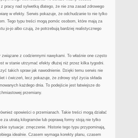
 z pracy nad sylwetką dlatego, że nie zna zasad zdrowego
 wiarę w efekty. Serwis pokazuje, że odchudzanie to nie tylko
eniem. Tego typu treści mogą pomóc osobom, które mają za
tu jo-jo albo czują, że potrzebują bardziej realistycznego
ty związane z codziennymi nawykami. To właśnie one często
t w stanie utrzymać efekty dłużej niż przez kilka tygodni.
czyć takich spraw jak nawodnienie. Dzięki temu serwis nie
et i ćwiczeń, lecz pokazuje, że zdrowy styl życia składa
jmowanych każdego dnia. To podejście jest łatwiejsze do
ychmiastowej przemiany.
wnież opowieści o przemianach. Takie treści mogą działać
 za utratą kilogramów lub poprawą formy stoją nie tylko
dzkie sytuacje: zmęczenie. Historie tego typu przypominają,
zebiega idealnie. Czasem wymaga korekty planu, czasem