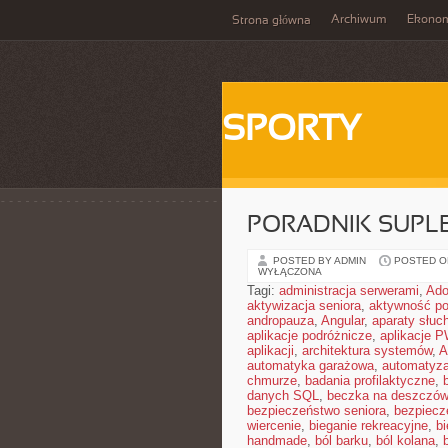
Archiwum
Ekono
Strona główna
SPORTY
PORADNIK SUPL
POSTED BY ADMIN
POSTED ON
WYŁĄCZONA
Tagi:
administracja serwerami
,
Ad
aktywizacja seniora
,
aktywność po
andropauza
,
Angular
,
aparaty słuc
aplikacje podróżnicze
,
aplikacje 
aplikacji
,
architektura systemów
,
A
automatyka garażowa
,
automatyza
chmurze
,
badania profilaktyczne
,
danych SQL
,
beczka na deszczó
bezpieczeństwo seniora
,
bezpiecz
wiercenie
,
bieganie rekreacyjne
,
bi
handmade
,
ból barku
,
ból kolana
,