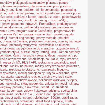
orczyków
,
pielęgnacja sukulentów
,
pierwsza pomoc
,
planowanie posiłków
,
planowanie zakupów
,
pleśń w
pobyty lecznicze
,
podatek od nieruchomości
,
podcasting
,
yjne
,
podróże kamperem
,
podróże poślubne
,
podróże poza
róże solo
,
podróże z kotem
,
podróże z psem
,
podróżowanie
orządki domowe
,
posiłki po treningu
,
PostgreSQL
,
ę
,
prawa pasażera
,
prawo AI
,
PrestaShop
,
produktywność
rofilaktyka serca
,
profilaktyka urazów
,
próg rentowności
,
wanie Java
,
programowanie JavaScript
,
programowanie
amowanie Python
,
programowanie Swift
,
projekt ogrodu
rakcji
,
prompt engineering
,
promy morskie
,
protokół
e
,
prywatność online
,
przeprawy promowe
,
przerwy ruchowe
,
ocowe
,
przetwory warzywne
,
przewodnik po mieście
,
kempingowa
,
przygotowanie do maratonu
,
przygotowanie do
ychodietetyka
,
puzzle
,
quizy
,
rafting
,
RAG
,
ramen domowy
,
i domowe
,
React
,
recenzje kawiarni
,
Redis
,
regeneracja po
litacja ortopedyczna
,
rehabilitacja po urazie
,
rejsy rzeczne
,
i
,
research UX
,
REST API
,
restauracje wegańskie
,
road
iolubne
,
rośliny na balkon
,
rośliny oczyszczające powietrze
,
iczne
,
rozciąganie statyczne
,
rozgrzewka biegowa
,
eczywistość
,
rozwój emocjonalny
,
rutyna wieczorna
,
rytm
,
sanatoria
,
sąsiedzkie relacje
,
savoir-vivre przy stole
,
portowca
,
sezonowe owoce
,
sezonowe warzywa
,
Shopify
,
eny regionalne
,
skład produktów
,
składanie modeli
,
skrypty
 węglowy podróży
,
slow travel
,
smart TV
,
śniadania
piżarnia domowa
,
spływy kajakowe rodzinne
,
spółdzielnia
ółka jawna
,
spółka z o.o.
,
Spring Boot
,
sprzedaż B2B
,
ia
,
sprzęt audio
,
sprzęt trekkingowy
,
SQLite
,
stabilizacja
,
 zachowawcza
,
streaming
,
street food azjatycki
,
strefa
y danych
,
studio domowe
,
styl art deco
,
styl coastal
,
styl