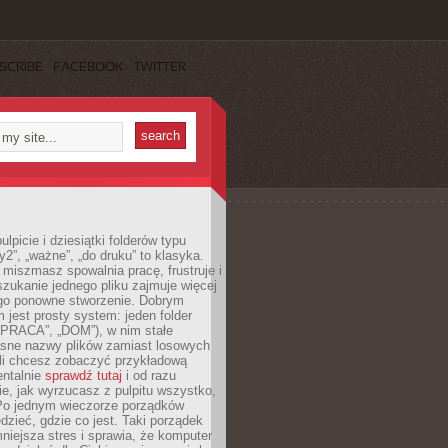
SCRIBE
FACEBOOK
TWITTER
lpicie i dziesiątki folderów typu
y2”, „ważne”, „do druku” to klasyka.
 miszmasz spowalnia pracę, frustruje i
szukanie jednego pliku zajmuje więcej
ego ponowne stworzenie. Dobrym
 jest prosty system: jeden folder
 „PRACA”, „DOM”), w nim stałe
jasne nazwy plików zamiast losowych
śli chcesz zobaczyć przykładową
entalnie
sprawdź tutaj
i od razu
e, jak wyrzucasz z pulpitu wszystko,
Po jednym wieczorze porządków
dzieć, gdzie co jest. Taki porządek
iejsza stres i sprawia, że komputer