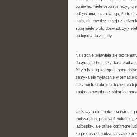
ponieważ wiele osób nie rezygnuje
odżywiania, lecz dlatego, że traci
ciało, ale również relacja z jedz
sobą wiele prób, doświadczyły efek
podejścia do zmiany.
Na stronie pojawiają się też tema
decydują o tym, czy dana osoba jes
Artykuły z tej kategorii mogą doty
zamyka się wyłącznie w temacie di
się z wielu drobnych decyzji pode
zaakceptowania niż obietnice nat
Ciekawym elementem serwisu są ró
motywująco, ponieważ pokazują, że
jadłospisy, ale także konkretne lu
że proces odchudzania rzadko pr