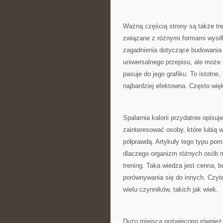
Ważną częścią strony są także tr
związane z różnymi formami wysiłk
zagadnienia dotyczące budowania r
uniwersalnego przepisu, ale może 
pasuje do jego grafiku. To istotn
najbardziej efektowna. Często wię
Spalarnia kalorii przydatnie opis
zainteresować osoby, które lubią w
półprawdą. Artykuły tego typu pom
dlaczego organizm różnych osób m
trening. Taka wiedza jest cenna, 
porównywania się do innych. Czyt
wielu czynników, takich jak wiek.
Dużo miejsca poświęcono również 