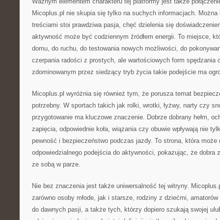
Ważnym elementem charakteru tej platformy jest także połączenie
Micoplus.pl nie skupia się tylko na suchych informacjach. Można
treściami stoi prawdziwa pasja, chęć dzielenia się doświadczeni
aktywność może być codziennym źródłem energii. To miejsce, kt
domu, do ruchu, do testowania nowych możliwości, do pokonywan
czerpania radości z prostych, ale wartościowych form spędzania 
zdominowanym przez siedzący tryb życia takie podejście ma ogr
Micoplus.pl wyróżnia się również tym, że porusza temat bezpiecz
potrzebny. W sportach takich jak rolki, wrotki, łyżwy, narty czy 
przygotowanie ma kluczowe znaczenie. Dobrze dobrany hełm, och
zapięcia, odpowiednie koła, wiązania czy obuwie wpływają nie tyl
pewność i bezpieczeństwo podczas jazdy. To strona, która moż
odpowiedzialnego podejścia do aktywności, pokazując, że dobra 
ze sobą w parze.
Nie bez znaczenia jest także uniwersalność tej witryny. Micoplus
zarówno osoby młode, jak i starsze, rodziny z dziećmi, amatorów 
do dawnych pasji, a także tych, którzy dopiero szukają swojej ulub