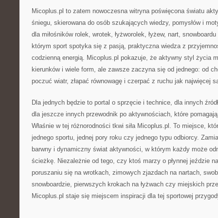
Micoplus.pl to zatem nowoczesna witryna poświęcona światu akty
śniegu, skierowana do osób szukających wiedzy, pomysłów i motyw
dla miłośników rolek, wrotek, łyżworolek, łyżew, nart, snowboardu 
którym sport spotyka się z pasją, praktyczna wiedza z przyjemnoś
codzienną energią. Micoplus.pl pokazuje, że aktywny styl życia m
kierunków i wiele form, ale zawsze zaczyna się od jednego: od ch
poczuć wiatr, złapać równowagę i czerpać z ruchu jak najwięcej sa
Dla jednych będzie to portal o sprzęcie i technice, dla innych źr
dla jeszcze innych przewodnik po aktywnościach, które pomagają 
Właśnie w tej różnorodności tkwi siła Micoplus.pl. To miejsce, któ
jednego sportu, jednej pory roku czy jednego typu odbiorcy. Zamia
barwny i dynamiczny świat aktywności, w którym każdy może od
ścieżkę. Niezależnie od tego, czy ktoś marzy o płynnej jeździe n
poruszaniu się na wrotkach, zimowych zjazdach na nartach, swo
snowboardzie, pierwszych krokach na łyżwach czy miejskich prze
Micoplus.pl staje się miejscem inspiracji dla tej sportowej przygod