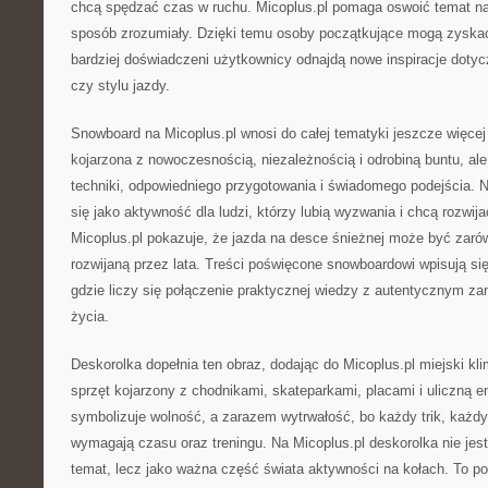
chcą spędzać czas w ruchu. Micoplus.pl pomaga oswoić temat na
sposób zrozumiały. Dzięki temu osoby początkujące mogą zyska
bardziej doświadczeni użytkownicy odnajdą nowe inspiracje dotyc
czy stylu jazdy.
Snowboard na Micoplus.pl wnosi do całej tematyki jeszcze więcej 
kojarzona z nowoczesnością, niezależnością i odrobiną buntu, a
techniki, odpowiedniego przygotowania i świadomego podejścia. Na
się jako aktywność dla ludzi, którzy lubią wyzwania i chcą rozwij
Micoplus.pl pokazuje, że jazda na desce śnieżnej może być zarówn
rozwijaną przez lata. Treści poświęcone snowboardowi wpisują się
gdzie liczy się połączenie praktycznej wiedzy z autentycznym z
życia.
Deskorolka dopełnia ten obraz, dodając do Micoplus.pl miejski kli
sprzęt kojarzony z chodnikami, skateparkami, placami i uliczną e
symbolizuje wolność, a zarazem wytrwałość, bo każdy trik, każdy
wymagają czasu oraz treningu. Na Micoplus.pl deskorolka nie jes
temat, lecz jako ważna część świata aktywności na kołach. To po