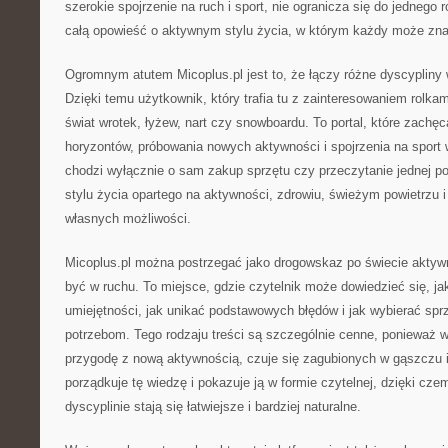
szerokie spojrzenie na ruch i sport, nie ogranicza się do jednego 
całą opowieść o aktywnym stylu życia, w którym każdy może znal
Ogromnym atutem Micoplus.pl jest to, że łączy różne dyscypliny 
Dzięki temu użytkownik, który trafia tu z zainteresowaniem rolka
świat wrotek, łyżew, nart czy snowboardu. To portal, które zachę
horyzontów, próbowania nowych aktywności i spojrzenia na sport
chodzi wyłącznie o sam zakup sprzętu czy przeczytanie jednej p
stylu życia opartego na aktywności, zdrowiu, świeżym powietrzu 
własnych możliwości.
Micoplus.pl można postrzegać jako drogowskaz po świecie aktywno
być w ruchu. To miejsce, gdzie czytelnik może dowiedzieć się, ja
umiejętności, jak unikać podstawowych błędów i jak wybierać sp
potrzebom. Tego rodzaju treści są szczególnie cenne, ponieważ w
przygodę z nową aktywnością, czuje się zagubionych w gąszczu i
porządkuje tę wiedzę i pokazuje ją w formie czytelnej, dzięki cze
dyscyplinie stają się łatwiejsze i bardziej naturalne.