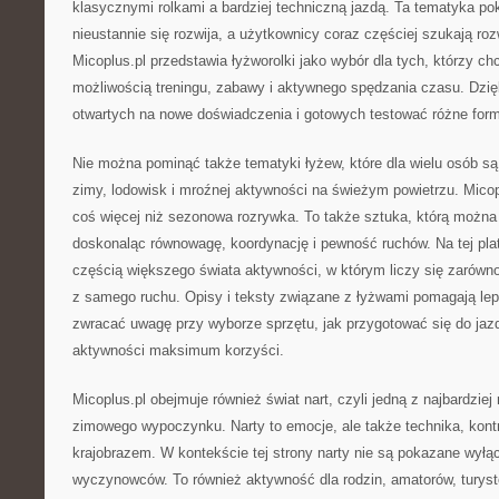
klasycznymi rolkami a bardziej techniczną jazdą. Ta tematyka pok
nieustannie się rozwija, a użytkownicy coraz częściej szukają r
Micoplus.pl przedstawia łyżworolki jako wybór dla tych, którzy c
możliwością treningu, zabawy i aktywnego spędzania czasu. Dzięk
otwartych na nowe doświadczenia i gotowych testować różne form
Nie można pominąć także tematyki łyżew, które dla wielu osób 
zimy, lodowisk i mroźnej aktywności na świeżym powietrzu. Micop
coś więcej niż sezonowa rozrywka. To także sztuka, którą można 
doskonaląc równowagę, koordynację i pewność ruchów. Na tej plat
częścią większego świata aktywności, w którym liczy się zarówno
z samego ruchu. Opisy i teksty związane z łyżwami pomagają lep
zwracać uwagę przy wyborze sprzętu, jak przygotować się do jaz
aktywności maksimum korzyści.
Micoplus.pl obejmuje również świat nart, czyli jedną z najbardzie
zimowego wypoczynku. Narty to emocje, ale także technika, kontr
krajobrazem. W kontekście tej strony narty nie są pokazane wyłąc
wyczynowców. To również aktywność dla rodzin, amatorów, turystó