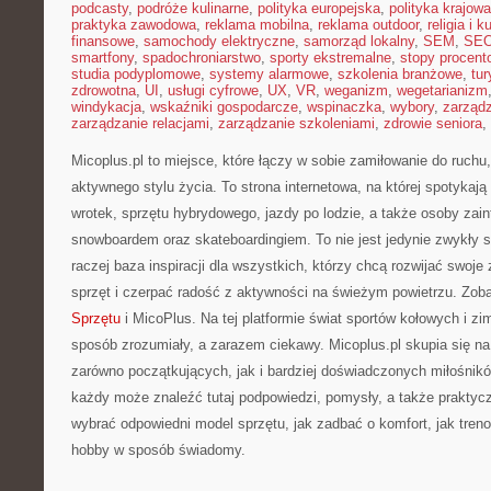
podcasty
,
podróże kulinarne
,
polityka europejska
,
polityka krajowa
praktyka zawodowa
,
reklama mobilna
,
reklama outdoor
,
religia i k
finansowe
,
samochody elektryczne
,
samorząd lokalny
,
SEM
,
SE
smartfony
,
spadochroniarstwo
,
sporty ekstremalne
,
stopy procent
studia podyplomowe
,
systemy alarmowe
,
szkolenia branżowe
,
tur
zdrowotna
,
UI
,
usługi cyfrowe
,
UX
,
VR
,
weganizm
,
wegetarianizm
windykacja
,
wskaźniki gospodarcze
,
wspinaczka
,
wybory
,
zarząd
zarządzanie relacjami
,
zarządzanie szkoleniami
,
zdrowie seniora
,
Micoplus.pl to miejsce, które łączy w sobie zamiłowanie do ruchu
aktywnego stylu życia. To strona internetowa, na której spotykają 
wrotek, sprzętu hybrydowego, jazdy po lodzie, a także osoby zai
snowboardem oraz skateboardingiem. To nie jest jedynie zwykły s
raczej baza inspiracji dla wszystkich, którzy chcą rozwijać swoj
sprzęt i czerpać radość z aktywności na świeżym powietrzu. Zob
Sprzętu
i MicoPlus. Na tej platformie świat sportów kołowych i 
sposób zrozumiały, a zarazem ciekawy. Micoplus.pl skupia się na 
zarówno początkujących, jak i bardziej doświadczonych miłośnik
każdy może znaleźć tutaj podpowiedzi, pomysły, a także praktycz
wybrać odpowiedni model sprzętu, jak zadbać o komfort, jak treno
hobby w sposób świadomy.