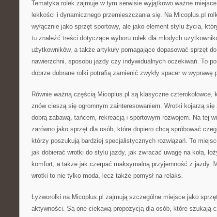
Tematyka rolek zajmuje w tym serwisie wyjątkowo ważne miejsce.
lekkości i dynamicznego przemieszczania się. Na Micoplus.pl rolk
wyłącznie jako sprzęt sportowy, ale jako element stylu życia, któr
tu znaleźć treści dotyczące wyboru rolek dla młodych użytkownik
użytkowników, a także artykuły pomagające dopasować sprzęt d
nawierzchni, sposobu jazdy czy indywidualnych oczekiwań. To por
dobrze dobrane rolki potrafią zamienić zwykły spacer w wyprawę 
Równie ważną częścią Micoplus.pl są klasyczne czterokołowce, któ
znów cieszą się ogromnym zainteresowaniem. Wrotki kojarzą się z
dobrą zabawą, tańcem, rekreacją i sportowym rozwojem. Na tej wi
zarówno jako sprzęt dla osób, które dopiero chcą spróbować czego
którzy poszukują bardziej specjalistycznych rozwiązań. To miejs
jak dobierać wrotki do stylu jazdy, jak zwracać uwagę na koła, łoży
komfort, a także jak czerpać maksymalną przyjemność z jazdy. M
wrotki to nie tylko moda, lecz także pomysł na relaks.
Łyżworolki na Micoplus.pl zajmują szczególne miejsce jako sprzę
aktywności. Są one ciekawą propozycją dla osób, które szukają