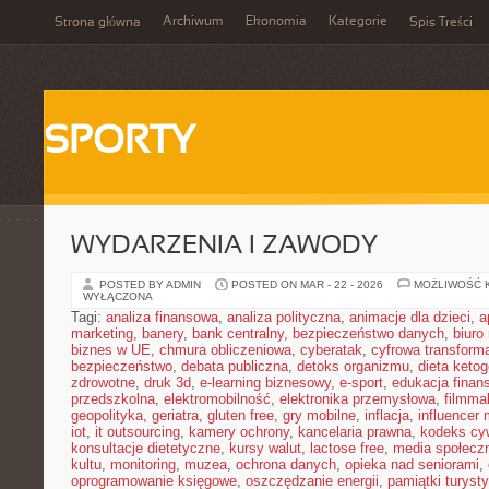
Archiwum
Ekonomia
Kategorie
Strona główna
Spis Treści
SPORTY
WYDARZENIA I ZAWODY
POSTED BY ADMIN
POSTED ON MAR - 22 - 2026
MOŻLIWOŚĆ 
WYŁĄCZONA
Tagi:
analiza finansowa
,
analiza polityczna
,
animacje dla dzieci
,
a
marketing
,
banery
,
bank centralny
,
bezpieczeństwo danych
,
biuro
biznes w UE
,
chmura obliczeniowa
,
cyberatak
,
cyfrowa transform
bezpieczeństwo
,
debata publiczna
,
detoks organizmu
,
dieta keto
zdrowotne
,
druk 3d
,
e-learning biznesowy
,
e-sport
,
edukacja finan
przedszkolna
,
elektromobilność
,
elektronika przemysłowa
,
filmma
geopolityka
,
geriatra
,
gluten free
,
gry mobilne
,
inflacja
,
influencer 
iot
,
it outsourcing
,
kamery ochrony
,
kancelaria prawna
,
kodeks cyw
konsultacje dietetyczne
,
kursy walut
,
lactose free
,
media społeczn
kultu
,
monitoring
,
muzea
,
ochrona danych
,
opieka nad seniorami
,
oprogramowanie księgowe
,
oszczędzanie energii
,
pamiątki turyst