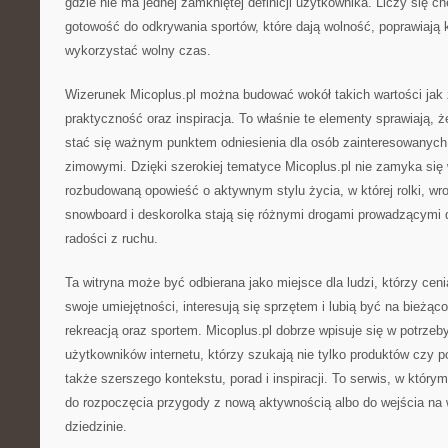
gdzie nie ma jednej zamkniętej definicji użytkownika. Liczy się ch
gotowość do odkrywania sportów, które dają wolność, poprawiają k
wykorzystać wolny czas.
Wizerunek Micoplus.pl można budować wokół takich wartości jak 
praktyczność oraz inspiracja. To właśnie te elementy sprawiają, ż
stać się ważnym punktem odniesienia dla osób zainteresowanych
zimowymi. Dzięki szerokiej tematyce Micoplus.pl nie zamyka się w
rozbudowaną opowieść o aktywnym stylu życia, w której rolki, wrotk
snowboard i deskorolka stają się różnymi drogami prowadzącymi 
radości z ruchu.
Ta witryna może być odbierana jako miejsce dla ludzi, którzy cen
swoje umiejętności, interesują się sprzętem i lubią być na bieżą
rekreacją oraz sportem. Micoplus.pl dobrze wpisuje się w potrze
użytkowników internetu, którzy szukają nie tylko produktów czy p
także szerszego kontekstu, porad i inspiracji. To serwis, w któ
do rozpoczęcia przygody z nową aktywnością albo do wejścia na
dziedzinie.