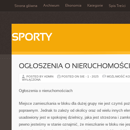
Archiwum
Ekonomia
Kategorie
Strona główna
Spis Treści
SPORTY
OGŁOSZENIA O NIERUCHOMOŚC
POSTED BY ADMIN
POSTED ON SIE - 1 - 2025
MOŻLIWOŚĆ K
WYŁĄCZONA
Ogłoszenia o nieruchomościach
Miejsce zamieszkania w bloku dla dużej grupy nie jest czymś po
poprawnym. Jednak to zależy od okolicy oraz od wielu innych elem
usadowiony jest w spokojnej dzielnicy, jaka jest strzeżona i zamk
pewno jesteśmy w stanie oznajmić, że mieszkanie w bloku nie jest