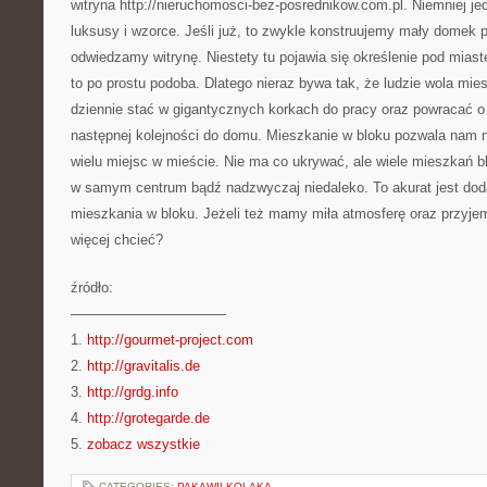
witryna http://nieruchomosci-bez-posrednikow.com.pl. Niemniej je
luksusy i wzorce. Jeśli już, to zwykle konstruujemy mały domek
odwiedzamy witrynę. Niestety tu pojawia się określenie pod miast
to po prostu podoba. Dlatego nieraz bywa tak, że ludzie wola mie
dziennie stać w gigantycznych korkach do pracy oraz powracać o
następnej kolejności do domu. Mieszkanie w bloku pozwala nam n
wielu miejsc w mieście. Nie ma co ukrywać, ale wiele mieszkań bl
w samym centrum bądź nadzwyczaj niedaleko. To akurat jest doda
mieszkania w bloku. Jeżeli też mamy miła atmosferę oraz przyje
więcej chcieć?
źródło:
———————————
1.
http://gourmet-project.com
2.
http://gravitalis.de
3.
http://grdg.info
4.
http://grotegarde.de
5.
zobacz wszystkie
CATEGORIES:
PAKAWILKOLAKA