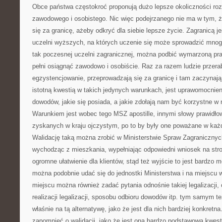
Obce państwa częstokroć proponują dużo lepsze okoliczności roz
zawodowego i osobistego. Nic więc podejrzanego nie ma w tym, ż
się za granicę, ażeby odkryć dla siebie lepsze życie. Zagranicą 
uczelni wyższych, na których uczenie się może sprowadzić mnog
tak poczesnej uczelni zagranicznej, można podbić wymarzoną pra
pełni osiągnąć zawodowo i osobiście. Raz za razem ludzie przerab
egzystencjowanie, przeprowadzają się za granicę i tam zaczynaj
istotną kwestią w takich jedynych warunkach, jest uprawomocnie
dowodów, jakie się posiada, a jakie zdołają nam być korzystne 
Warunkiem jest wobec tego MSZ apostille, innymi słowy prawidło
zyskanych w kraju ojczystym, po to by były one poważane w każ
Walidację taką można zrobić w Ministerstwie Spraw Zagranicznyc
wychodząc z mieszkania, wypełniając odpowiedni wniosek na stro
ogromne ułatwienie dla klientów, stąd też wyjście to jest bardzo
można podobnie udać się do jednostki Ministerstwa i na miejscu 
miejscu można również zadać pytania odnośnie takiej legalizacji
realizacji legalizacji, sposobu odbioru dowodów itp. tym samym t
właśnie na tą alternatywę, jako że jest dla nich bardziej konkretn
zapomnieć o walidacji, jako że jest ona bardzo podstawową kwest