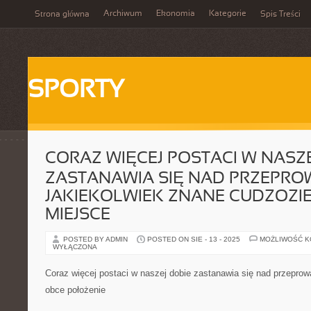
Archiwum
Ekonomia
Kategorie
Strona główna
Spis Treści
SPORTY
CORAZ WIĘCEJ POSTACI W NASZE
ZASTANAWIA SIĘ NAD PRZEPR
JAKIEKOLWIEK ZNANE CUDZOZI
MIEJSCE
POSTED BY ADMIN
POSTED ON SIE - 13 - 2025
MOŻLIWOŚĆ 
WYŁĄCZONA
Coraz więcej postaci w naszej dobie zastanawia się nad przepro
obce położenie