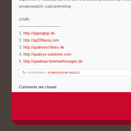
przeprowadzki cudzoziemskiej.
źródło:
———————————
1.
http://qigongtaji.de
2.
http://qq338asia.com
3.
http://quakenschloss.de
4.
http://qualsys-solutions.com
5.
http://quednau-ferienwohnungen.de
CATEGORIES:
KOMPENDIUM WIEDZY
Comments are closed.