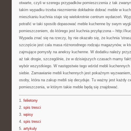
otwarte, czyli w szeregu przypadków pomieszczenia z tak zwa
takim wypadku trzeba niezmiernie dokładnie dobrać meble w kuch
mieszkaniu kuchnia staje się wielokrotnie centrum wydarzeń. Wy
potrafić w taki sposób dopasować meble kuchenne by swym wyglą
pomieszczeniem, do którego jest kuchnia przyłączona – http://kuc
Wypada znać się na rzeczy, by nie okazało się, że kuchnia 'str
szczęście jest cala masa różnorodnego rodzaju magazynów, w k
zajmujące pomysły na aneksy kuchenne. W dodatku należy przyzn
aż tak drogie, szczególnie, że w dzisiejszych czasach mamy fak
wybór wszystkiego. W następstwie tego wśród mebli kuchennych 
siebie. Zamawianie mebli kuchennych jest pokaźnym wyzwaniem,
osoby, która na zakup mebli się decyduje. Tu ważny jest każdy c
pomieszczenia, w którym takie meble będą się znajdować.
1.
felietony
2.
spis tresci
3.
wpisy
4.
spis tresci
5.
artykuly