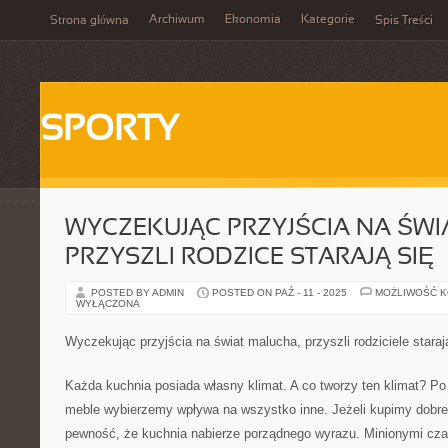
Archiwum
Ekonomia
Kategorie
Strona główna
Spis Treści
SPORTY
WYCZEKUJĄC PRZYJŚCIA NA ŚWI
PRZYSZLI RODZICE STARAJĄ SIĘ
POSTED BY ADMIN
POSTED ON PAŹ - 11 - 2025
MOŻLIWOŚĆ 
WYŁĄCZONA
Wyczekując przyjścia na świat malucha, przyszli rodziciele staraj
Każda kuchnia posiada własny klimat. A co tworzy ten klimat? Po 
meble wybierzemy wpływa na wszystko inne. Jeżeli kupimy dobre
pewność, że kuchnia nabierze porządnego wyrazu. Minionymi czas