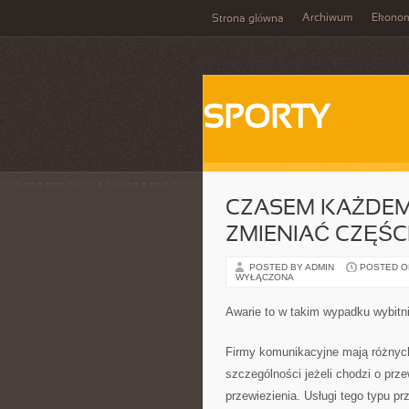
Archiwum
Ekono
Strona główna
SPORTY
CZASEM KAŻDEM
ZMIENIAĆ CZĘŚ
POSTED BY ADMIN
POSTED ON 
WYŁĄCZONA
Awarie to w takim wypadku wybitni
Firmy komunikacyjne mają różnych 
szczególności jeżeli chodzi o prze
przewiezienia. Usługi tego typu pr