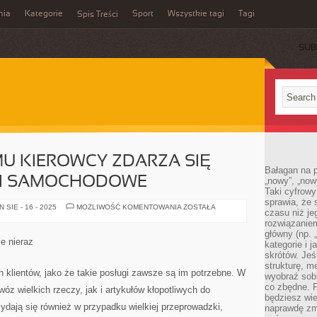
mia
Kategorie
Sport
Wszystkie tagi
Tagi
Spis Treści
SUB
U KIEROWCY ZDARZA SIĘ
Bałagan na pu
CI SAMOCHODOWE
„nowy”, „now
Taki cyfrowy
sprawia, że 
CZASEM
SIE - 16 - 2025
MOŻLIWOŚĆ KOMENTOWANIA
ZOSTAŁA
czasu niż j
KAŻDEMU
KIEROWCY
rozwiązaniem
ZDARZA
główny (np.
SIĘ
e nieraz
kategorie i 
ZMIENIAĆ
CZĘŚCI
skrótów. Je
SAMOCHODOWE
strukturę, m
klientów, jako że takie posługi zawsze są im potrzebne. W
wyobraź sobi
co zbędne. 
wóz wielkich rzeczy, jak i artykułów kłopotliwych do
będziesz wie
zydają się również w przypadku wielkiej przeprowadzki,
naprawdę zmn