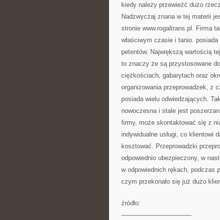
kiedy należy przewieźć dużo rzec
Nadzwyczaj znana w tej materii jes
stronie www.rogaltrans.pl. Firma t
właściwym czasie i tanio. posiada
petentów. Największą wartością tej
to znaczy że są przystosowane do 
ciężkościach, gabarytach oraz ok
organizowania przeprowadzek, z cz
posiada wielu odwiedzających. Tak
nowoczesna i stale jest poszerzan
firmy, może skontaktować się z ni
indywidualne usługi, co klientowi 
kosztować. Przeprowadzki przeprow
odpowiednio ubezpieczony, w nast
w odpowiednich rękach, podczas pr
czym przekonało się już dużo klie
źródło:
———————————