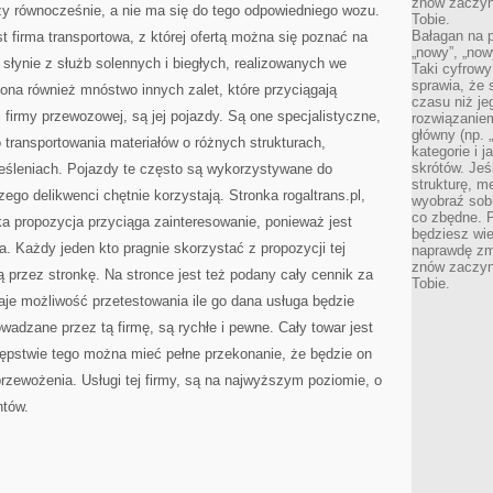
znów zaczyna
zy równocześnie, a nie ma się do tego odpowiedniego wozu.
Tobie.
Bałagan na pu
t firma transportowa, z której ofertą można się poznać na
„nowy”, „now
a słynie z służb solennych i biegłych, realizowanych we
Taki cyfrowy
sprawia, że 
 ona również mnóstwo innych zalet, które przyciągają
czasu niż j
 firmy przewozowej, są jej pojazdy. Są one specjalistyczne,
rozwiązaniem
główny (np.
transportowania materiałów o różnych strukturach,
kategorie i 
skrótów. Je
reśleniach. Pojazdy te często są wykorzystywane do
strukturę, m
ego delikwenci chętnie korzystają. Stronka rogaltrans.pl,
wyobraź sobi
co zbędne. 
a propozycja przyciąga zainteresowanie, ponieważ jest
będziesz wie
a. Każdy jeden kto pragnie skorzystać z propozycji tej
naprawdę zmn
znów zaczyna
ą przez stronkę. Na stronce jest też podany cały cennik za
Tobie.
daje możliwość przetestowania ile go dana usługa będzie
adzane przez tą firmę, są rychłe i pewne. Cały towar jest
ępstwie tego można mieć pełne przekonanie, że będzie on
zewożenia. Usługi tej firmy, są na najwyższym poziomie, o
ntów.