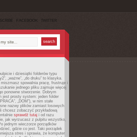
SCRIBE
FACEBOOK
TWITTER
lpicie i dziesiątki folderów typu
y2”, „ważne”, „do druku” to klasyka.
 miszmasz spowalnia pracę, frustruje i
szukanie jednego pliku zajmuje więcej
ego ponowne stworzenie. Dobrym
 jest prosty system: jeden folder
 „PRACA”, „DOM”), w nim stałe
jasne nazwy plików zamiast losowych
śli chcesz zobaczyć przykładową
entalnie
sprawdź tutaj
i od razu
e, jak wyrzucasz z pulpitu wszystko,
Po jednym wieczorze porządków
dzieć, gdzie co jest. Taki porządek
iejsza stres i sprawia, że komputer