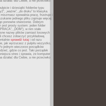
 działać dla Ciebie, a nie przeciwko
lpicie i dziesiątki folderów typu
y2”, „ważne”, „do druku” to klasyka.
 miszmasz spowalnia pracę, frustruje i
szukanie jednego pliku zajmuje więcej
ego ponowne stworzenie. Dobrym
 jest prosty system: jeden folder
 „PRACA”, „DOM”), w nim stałe
jasne nazwy plików zamiast losowych
śli chcesz zobaczyć przykładową
entalnie
sprawdź tutaj
i od razu
e, jak wyrzucasz z pulpitu wszystko,
Po jednym wieczorze porządków
dzieć, gdzie co jest. Taki porządek
iejsza stres i sprawia, że komputer
 działać dla Ciebie, a nie przeciwko