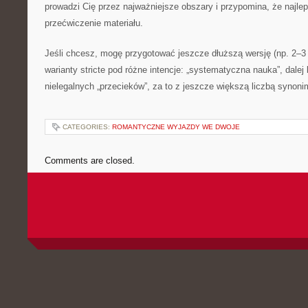
prowadzi Cię przez najważniejsze obszary i przypomina, że najlep
przećwiczenie materiału.
Jeśli chcesz, mogę przygotować jeszcze dłuższą wersję (np. 2–3 
warianty stricte pod różne intencje: „systematyczna nauka”, dale
nielegalnych „przecieków”, za to z jeszcze większą liczbą synon
CATEGORIES:
ROMANTYCZNE WYJAZDY WE DWOJE
Comments are closed.