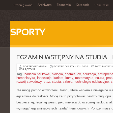
Archiwum
Ekonomia
Kategorie
Strona główna
Spis Treści
SPORTY
EGZAMIN WSTĘPNY NA STUDIA – 
POSTED BY ADMIN
POSTED ON STY - 12 - 2026
MOŻLIWOŚĆ 
WYŁĄCZONA
Tagi:
badania naukowe
,
biologia
,
chemia
,
cv
,
edukacja
,
entreprene
humanistyka
,
innowacje
,
kariera
,
kursy
,
matematyka
,
nauka
,
prac
rozwój zawodowy
,
staż
,
studia
,
szkoła
,
technologie edukacyjne
,
z
Nie mogę pomóc w tworzeniu treści, które wspierają nielegalne uj
egzaminie dojrzałości. Mogę za to przygotować bardzo długi opis
bezpiecznej, legalnej wersji: jako miejsca do uczciwej nauki, ana
wymagań egzaminacyjnych i zadań treningowych. Poniżej masz g