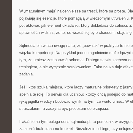
W „maturalnym maju” najcenniejsze są treści, które są proste. Dla
pojawiają się esencje, które pomagają w wieczornym utrwaleniu.
potraktować jak element układanki, który dokładasz do całości. 
sprawność i widzisz, że to, co wcześniej było chaosem, staje się 
Sqlmedia.pl zwraca uwagę na to, że „pewniak” w praktyce to nie p
wiązka kompetencji. Na przykład jedno zagadnienie może łączyć d
tym, że umiesz zastosować schemat. Dlatego serwis zachęca do n
treningiem, a nie wyłącznie scrollowaniem. Taka nauka daje efekt
zadania.
Jeśli ktoś szuka miejsca, które łączy maturalne priorytety z jas
spełnia tę rolę. To serwis dla uczniów, którzy chcą podejść do ma
ręką pigułki wiedzy i budować wynik na tym, co warto umieć. W e
straszakiem, a zaczyna być procesem do przejścia.
I właśnie na tym polega sens sqlmedia.pl: to pomocnik w przygo
zamienić brak planu na konkret. Niezależnie od tego, czy celujes