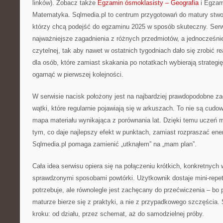
linków). Zobacz także
Egzamin ósmoklasisty – Geografia
i Egzam
Matematyka. Sqlmedia.pl to centrum przygotowań do matury stwo
którzy chcą podejść do egzaminu 2025 w sposób skuteczny. Serw
najważniejsze zagadnienia z różnych przedmiotów, a jednocześnie
czytelnej, tak aby nawet w ostatnich tygodniach dało się zrobić re
dla osób, które zamiast skakania po notatkach wybierają strategię
ogarnąć w pierwszej kolejności.
W serwisie nacisk położony jest na najbardziej prawdopodobne za
wątki, które regularnie pojawiają się w arkuszach. To nie są cudo
mapa materiału wynikająca z porównania lat. Dzięki temu uczeń 
tym, co daje najlepszy efekt w punktach, zamiast rozpraszać ener
Sqlmedia.pl pomaga zamienić „utknąłem” na „mam plan”.
Cała idea serwisu opiera się na połączeniu krótkich, konkretnych 
sprawdzonymi sposobami powtórki. Użytkownik dostaje mini-repety
potrzebuje, ale równolegle jest zachęcany do przećwiczenia – b
maturze bierze się z praktyki, a nie z przypadkowego szczęścia.
kroku: od działu, przez schemat, aż do samodzielnej próby.