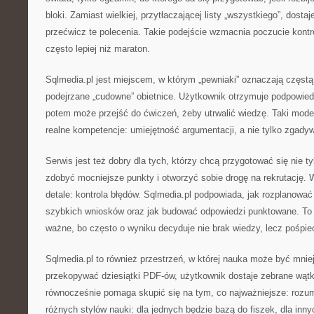
bloki. Zamiast wielkiej, przytłaczającej listy „wszystkiego”, dosta
przećwicz te polecenia. Takie podejście wzmacnia poczucie kontro
często lepiej niż maraton.
Sqlmedia.pl jest miejscem, w którym „pewniaki” oznaczają częstą
podejrzane „cudowne” obietnice. Użytkownik otrzymuje podpowiedz
potem może przejść do ćwiczeń, żeby utrwalić wiedzę. Taki model
realne kompetencje: umiejętność argumentacji, a nie tylko zgady
Serwis jest też dobry dla tych, którzy chcą przygotować się nie ty
zdobyć mocniejsze punkty i otworzyć sobie drogę na rekrutację. W
detale: kontrola błędów. Sqlmedia.pl podpowiada, jak rozplanować
szybkich wniosków oraz jak budować odpowiedzi punktowane. To p
ważne, bo często o wyniku decyduje nie brak wiedzy, lecz pośpie
Sqlmedia.pl to również przestrzeń, w której nauka może być mni
przekopywać dziesiątki PDF-ów, użytkownik dostaje zebrane wątk
równocześnie pomaga skupić się na tym, co najważniejsze: rozum
różnych stylów nauki: dla jednych będzie bazą do fiszek, dla inny