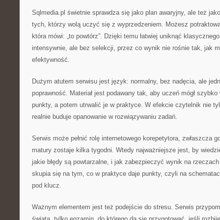
Sqlmedia.pl świetnie sprawdza się jako plan awaryjny, ale też ja
tych, którzy wolą uczyć się z wyprzedzeniem. Możesz potraktowa
która mówi: „to powtórz”. Dzięki temu łatwiej uniknąć klasyczneg
intensywnie, ale bez selekcji, przez co wynik nie rośnie tak, jak m
efektywność.
Dużym atutem serwisu jest język: normalny, bez nadęcia, ale jed
poprawność. Materiał jest podawany tak, aby uczeń mógł szybko
punkty, a potem utrwalić je w praktyce. W efekcie czytelnik nie tyl
realnie buduje opanowanie w rozwiązywaniu zadań.
Serwis może pełnić rolę internetowego korepetytora, zwłaszcza g
matury zostaje kilka tygodni. Wtedy najważniejsze jest, by wied
jakie błędy są powtarzalne, i jak zabezpieczyć wynik na rzeczach
skupia się na tym, co w praktyce daje punkty, czyli na schematac
pod klucz.
Ważnym elementem jest też podejście do stresu. Serwis przypomi
świata, tylko egzamin, do którego da się przygotować, jeśli rozbije