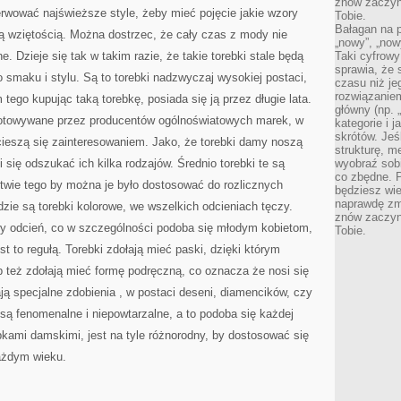
znów zaczyna
CZY
rwować najświeższe style, żeby mieć pojęcie jakie wzory
NIE
Tobie.
MA
Bałagan na pu
ą wziętością. Można dostrzec, że cały czas z mody nie
„nowy”, „now
 Dzieje się tak w takim razie, że takie torebki stale będą
Taki cyfrowy
sprawia, że 
 smaku i stylu. Są to torebki nadzwyczaj wysokiej postaci,
czasu niż j
rozwiązaniem
 tego kupując taką torebkę, posiada się ją przez długie lata.
główny (np.
gotowywane przez producentów ogólnoświatowych marek, w
kategorie i 
skrótów. Je
cieszą się zainteresowaniem. Jako, że torebki damy noszą
strukturę, m
 się odszukać ich kilka rodzajów. Średnio torebki te są
wyobraź sobi
co zbędne. 
twie tego by można je było dostosować do rozlicznych
będziesz wie
naprawdę zmn
odzie są torebki kolorowe, we wszelkich odcieniach tęczy.
znów zaczyna
y odcień, co w szczególności podoba się młodym kobietom,
Tobie.
st to regułą. Torebki zdołają mieć paski, dzięki którym
ub też zdołają mieć formę podręczną, co oznacza że nosi się
dają specjalne zdobienia , w postaci deseni, diamencików, czy
ą fenomenalne i niepowtarzalne, a to podoba się każdej
ebkami damskimi, jest na tyle różnorodny, by dostosować się
każdym wieku.