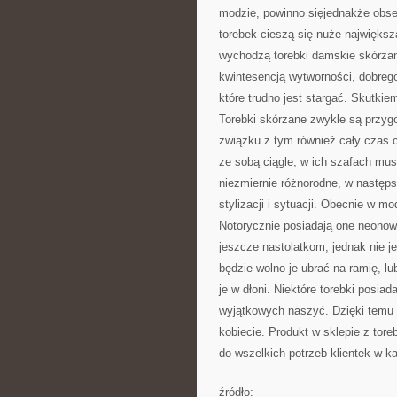
modzie, powinno sięjednakże obse
torebek cieszą się nuże największ
wychodzą torebki damskie skórzane.
kwintesencją wytworności, dobrego
które trudno jest stargać. Skutkiem
Torebki skórzane zwykle są przy
związku z tym również cały czas 
ze sobą ciągle, w ich szafach musi
niezmiernie różnorodne, w następs
stylizacji i sytuacji. Obecnie w m
Notorycznie posiadają one neonow
jeszcze nastolatkom, jednak nie je
będzie wolno je ubrać na ramię, l
je w dłoni. Niektóre torebki posia
wyjątkowych naszyć. Dzięki temu s
kobiecie. Produkt w sklepie z tor
do wszelkich potrzeb klientek w 
źródło: