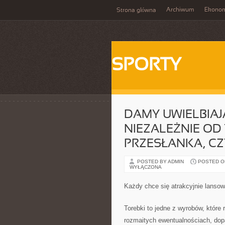
Archiwum
Ekono
Strona główna
SPORTY
DAMY UWIELBIA
NIEZALEŻNIE OD 
PRZESŁANKA, CZ
POSTED BY ADMIN
POSTED ON 
WYŁĄCZONA
Każdy chce się atrakcyjnie lanso
Torebki to jedne z wyrobów, które 
rozmaitych ewentualnościach, dopa