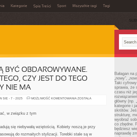
mia
Kategorie
Sport
Wszystkie tagi
Tagi
Spis Treści
SUB
JĄ BYĆ OBDAROWYWANE.
Bałagan na pu
TEGO, CZY JEST DO TEGO
„nowy”, „now
Taki cyfrowy
Y NIE MA
sprawia, że 
czasu niż j
rozwiązaniem
DAMY
SIE - 7 - 2025
MOŻLIWOŚĆ KOMENTOWANIA
ZOSTAŁA
główny (np.
UWIELBIAJĄ
BYĆ
kategorie i 
OBDAROWYWANE.
skrótów. Je
NIEZALEŻNIE
wać, w związku z tym
strukturę, m
OD
TEGO,
wyobraź sobi
CZY
co zbędne. 
JEST
radują się niebywałą wziętością. Kobiety noszą je przy
będziesz wie
DO
TEGO
naprawdę zmn
sowują do rozmaitych stylizacji. Torebki stale są w
PRZESŁANKA,