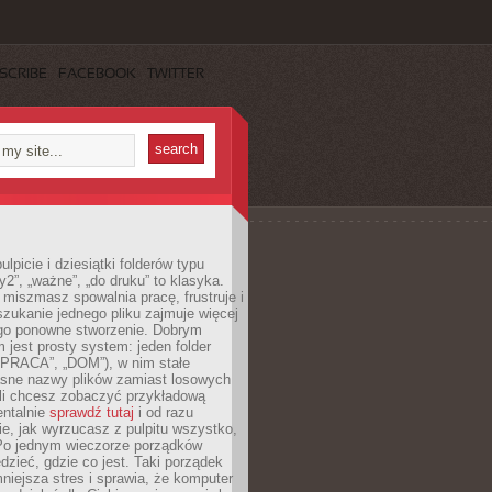
SCRIBE
FACEBOOK
TWITTER
lpicie i dziesiątki folderów typu
y2”, „ważne”, „do druku” to klasyka.
 miszmasz spowalnia pracę, frustruje i
szukanie jednego pliku zajmuje więcej
ego ponowne stworzenie. Dobrym
 jest prosty system: jeden folder
 „PRACA”, „DOM”), w nim stałe
jasne nazwy plików zamiast losowych
śli chcesz zobaczyć przykładową
entalnie
sprawdź tutaj
i od razu
e, jak wyrzucasz z pulpitu wszystko,
Po jednym wieczorze porządków
dzieć, gdzie co jest. Taki porządek
iejsza stres i sprawia, że komputer