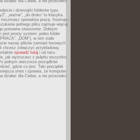
 działać dla Ciebie, a nie przeciwko
lpicie i dziesiątki folderów typu
y2”, „ważne”, „do druku” to klasyka.
 miszmasz spowalnia pracę, frustruje i
szukanie jednego pliku zajmuje więcej
ego ponowne stworzenie. Dobrym
 jest prosty system: jeden folder
 „PRACA”, „DOM”), w nim stałe
jasne nazwy plików zamiast losowych
śli chcesz zobaczyć przykładową
entalnie
sprawdź tutaj
i od razu
e, jak wyrzucasz z pulpitu wszystko,
Po jednym wieczorze porządków
dzieć, gdzie co jest. Taki porządek
iejsza stres i sprawia, że komputer
 działać dla Ciebie, a nie przeciwko