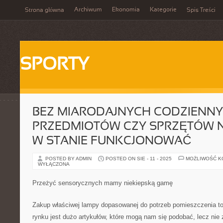
Archiwum
Ekonomia
Kategorie
Strona główna
Spis Treści
SPORTY
BEZ MIARODAJNYCH CODZIENN
PRZEDMIOTÓW CZY SPRZĘTÓW N
W STANIE FUNKCJONOWAĆ
POSTED BY ADMIN
POSTED ON SIE - 11 - 2025
MOŻLIWOŚĆ 
WYŁĄCZONA
Przeżyć sensorycznych mamy niekiepską gamę
Zakup właściwej lampy dopasowanej do potrzeb pomieszczenia to
rynku jest dużo artykułów, które mogą nam się podobać, lecz nie