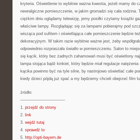
kryteria. Oświetlenie to wybitnie ważna kwestia, jeżeli mamy do c
newralgiczne pomieszczenie, w jakim gromadzi się cała rodzina.
ciężkim dniu oglądamy telewizję, jemy posiłki czytamy książki gaze
właściwe lampy. Rozglądając się za lampami pobierajmy pod szc
wisząca pod sufitem i oświetlająca całe pomieszczenie będzie t
dekoracyjnym. W takim razie wybitnie ważne jest, żeby współgrał
odpowiednio rozpraszała światło w pomieszczeniu. Salon to miej
się kącik, który bez żadnych zahamowań musi być oświetlony najpo
lampa stojąca bądź kinkiet, który będzie miał regulacje natężenia 
kącika powinno być na tyle silne, by nastrojowo oświetlać całe 
kiedy dzieci pójdą już spać a my będziemy chcieli obejrzeć film 
źródło:
———————————
1.
przejdź do strony
2.
link
3.
wejdź tutaj
4.
sprawdź to
5.
http://opti-bayern.de