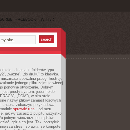
SCRIBE
FACEBOOK
TWITTER
lpicie i dziesiątki folderów typu
y2”, „ważne”, „do druku” to klasyka.
 miszmasz spowalnia pracę, frustruje i
szukanie jednego pliku zajmuje więcej
ego ponowne stworzenie. Dobrym
 jest prosty system: jeden folder
 „PRACA”, „DOM”), w nim stałe
jasne nazwy plików zamiast losowych
śli chcesz zobaczyć przykładową
entalnie
sprawdź tutaj
i od razu
e, jak wyrzucasz z pulpitu wszystko,
Po jednym wieczorze porządków
dzieć, gdzie co jest. Taki porządek
iejsza stres i sprawia, że komputer