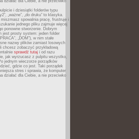
 działać dla Ciebie, a nie przeciwko
lpicie i dziesiątki folderów typu
y2”, „ważne”, „do druku” to klasyka.
 miszmasz spowalnia pracę, frustruje i
szukanie jednego pliku zajmuje więcej
ego ponowne stworzenie. Dobrym
 jest prosty system: jeden folder
 „PRACA”, „DOM”), w nim stałe
jasne nazwy plików zamiast losowych
śli chcesz zobaczyć przykładową
entalnie
sprawdź tutaj
i od razu
e, jak wyrzucasz z pulpitu wszystko,
Po jednym wieczorze porządków
dzieć, gdzie co jest. Taki porządek
iejsza stres i sprawia, że komputer
 działać dla Ciebie, a nie przeciwko