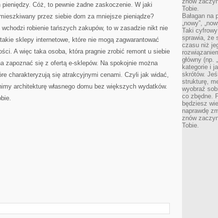
znów zaczyna
 pieniędzy. Cóż, to pewnie żadne zaskoczenie. W jaki
Tobie.
Bałagan na pu
ieszkiwany przez siebie dom za mniejsze pieniądze?
„nowy”, „now
rę wchodzi robienie tańszych zakupów, to w zasadzie nikt nie
Taki cyfrowy
sprawia, że 
a takie sklepy internetowe, które nie mogą zagwarantować
czasu niż j
ości. A więc taka osoba, która pragnie zrobić remont u siebie
rozwiązaniem
główny (np.
 zapoznać się z ofertą e-sklepów. Na spokojnie można
kategorie i 
skrótów. Je
óre charakteryzują się atrakcyjnymi cenami. Czyli jak widać,
strukturę, m
enimy architekturę własnego domu bez większych wydatków.
wyobraź sobi
co zbędne. 
bie.
będziesz wie
naprawdę zmn
znów zaczyna
Tobie.