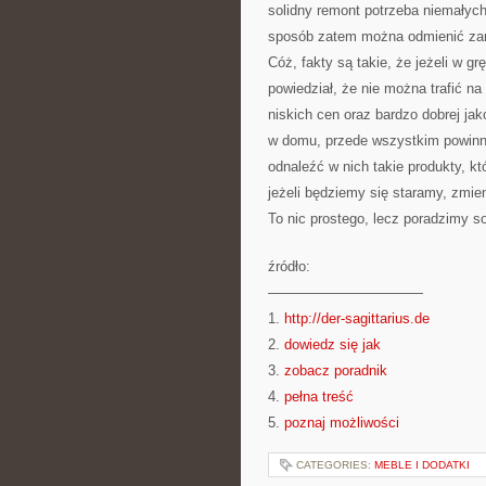
solidny remont potrzeba niemałych
sposób zatem można odmienić zam
Cóż, fakty są takie, że jeżeli w g
powiedział, że nie można trafić n
niskich cen oraz bardzo dobrej jak
w domu, przede wszystkim powinna
odnaleźć w nich takie produkty, kt
jeżeli będziemy się staramy, zmi
To nic prostego, lecz poradzimy so
źródło:
———————————
1.
http://der-sagittarius.de
2.
dowiedz się jak
3.
zobacz poradnik
4.
pełna treść
5.
poznaj możliwości
CATEGORIES:
MEBLE I DODATKI