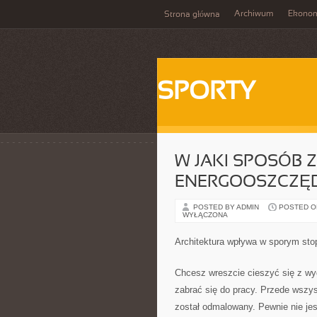
Archiwum
Ekono
Strona główna
SPORTY
W JAKI SPOSÓB
ENERGOOSZCZĘ
POSTED BY ADMIN
POSTED ON 
WYŁĄCZONA
Architektura wpływa w sporym sto
Chcesz wreszcie cieszyć się z w
zabrać się do pracy. Przede wszy
został odmalowany. Pewnie nie jest