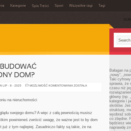
mia
Kategorie
Sport
Wszystkie tagi
Tagi
Spis Treści
SUB
 ZBUDOWAĆ
Bałagan na pu
DNY DOM?
„nowy”, „now
Taki cyfrowy
sprawia, że 
W
LIP - 8 - 2025
MOŻLIWOŚĆ KOMENTOWANIA
ZOSTAŁA
czasu niż j
JAKI
SPOSÓB
rozwiązaniem
ZBUDOWAĆ
główny (np.
ENERGOOSZCZĘDNY
pniu na nieruchomości
kategorie i 
DOM?
skrótów. Je
strukturę, m
yglądu swojego domu? A więc z całą pewnością musisz
wyobraź sobi
co zbędne. 
stkim powinieneś zwrócić uwagę, że ważne jest to by dom
będziesz wie
 już z tym najlepiej. Zasadniczo fakty są takie, że na
naprawdę zmn