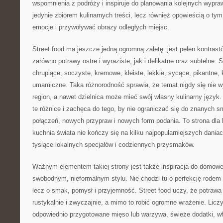
wspomnienia z podróży i inspiruje do planowania kolejnych wypraw
jedynie zbiorem kulinarnych treści, lecz również opowieścią o t
emocje i przywoływać obrazy odległych miejsc.
Street food ma jeszcze jedną ogromną zaletę: jest pełen kontras
zarówno potrawy ostre i wyraziste, jak i delikatne oraz subtelne. 
chrupiące, soczyste, kremowe, kleiste, lekkie, sycące, pikantne, 
umamiczne. Taka różnorodność sprawia, że temat nigdy się nie w
region, a nawet dzielnica może mieć swój własny kulinarny język.
te różnice i zachęca do tego, by nie ograniczać się do znanych
połączeń, nowych przypraw i nowych form podania. To strona dla l
kuchnia świata nie kończy się na kilku najpopularniejszych daniac
tysiące lokalnych specjałów i codziennych przysmaków.
Ważnym elementem takiej strony jest także inspiracja do domowe
swobodnym, nieformalnym stylu. Nie chodzi tu o perfekcję rodem z
lecz o smak, pomysł i przyjemność. Street food uczy, że potrawa
rustykalnie i zwyczajnie, a mimo to robić ogromne wrażenie. Licz
odpowiednio przygotowane mięso lub warzywa, świeże dodatki, wł