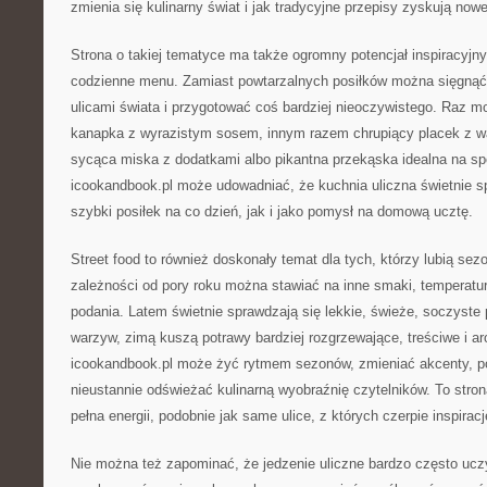
zmienia się kulinarny świat i jak tradycyjne przepisy zyskują nowe
Strona o takiej tematyce ma także ogromny potencjał inspiracyjn
codzienne menu. Zamiast powtarzalnych posiłków można sięgnąć
ulicami świata i przygotować coś bardziej nieoczywistego. Raz 
kanapka z wyrazistym sosem, innym razem chrupiący placek z 
sycąca miska z dodatkami albo pikantna przekąska idealna na s
icookandbook.pl może udowadniać, że kuchnia uliczna świetnie s
szybki posiłek na co dzień, jak i jako pomysł na domową ucztę.
Street food to również doskonały temat dla tych, którzy lubią se
zależności od pory roku można stawiać na inne smaki, temperatur
podania. Latem świetnie sprawdzają się lekkie, świeże, soczyste p
warzyw, zimą kuszą potrawy bardziej rozgrzewające, treściwe i a
icookandbook.pl może żyć rytmem sezonów, zmieniać akcenty, po
nieustannie odświeżać kulinarną wyobraźnię czytelników. To stron
pełna energii, podobnie jak same ulice, z których czerpie inspiracj
Nie można też zapominać, że jedzenie uliczne bardzo często ucz