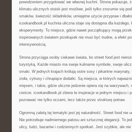
powodzeniem przygotować we własnej kuchni. Strona pokazuje, 
klimatu ulicznych stoisk jest możliwe, jeśli tylko zrozumie się p
smaków, świeżość składników, umiejętne użycie przypraw i dbałoś
icookandbook.pl kuchnia uliczna staje się dostępna dla każdego, 
eksperymenty. To miejsce, gdzie nawet początkujący mogą przek
inspirowanych światem przekąsek nie musi być trudne, a efekt po
intensywnością.
Strona przyciąga osoby ciekawe świata, bo street food jest niero
turystyką. Każde miasto ma swoje kulinarne symbole, swoje uliczn
smaki. W jednych krajach królują ostre sosy i pikantne marynaty
zioła, cytrusy i chrupiące dodatki. Są miejsca, w których najważn
mięsem, i takie, gdzie uliczne jedzenie opiera się na warzywach,
cieście. icookandbook.pl zbiera te inspiracje w jednym miejscu i
poznawać nie tylko oczami, lecz także przez strukturę potraw.
Ogromną zaletą tej tematyki jest jej naturalność. Street food nie 
Nie potrzebuje nadmiernego patosu ani sztucznej elegancji. To je
ulicy, ludzi, bazarów i codziennych spotkań. Jest szybkie, ale nie 