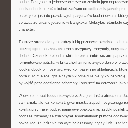
nudne. Dostępne, a jednocześnie często zaskakująco dopracowan
icookandbook.pl może trafiać zarówno do osób szukających pros
przekąskę, jak i do prawdziwych pasjonatów kuchni świata, którz
sprawia, że uliczne jedzenie w Bangkoku, Meksyku, Stambule cz
charakter.
To także strona dla tych, którzy lubią poznawać składniki i ich z
ulicznej ogromne znaczenie mają przyprawy, marynaty, sosy oraz
dodatki. Czosnek, kolendra, chili, limonka, imbir, sezam, papryka
fermentowane potrafią w kilka chwil zmienić zwykłe danie w praw
icookandbook.pl może być więc kompasem po składnikach, które 
potraw. To miejsce, gdzie czytelnik odnajduje nie tylko inspirację
by wyjść poza codzienne schematy i spojrzeć na gotowanie jako 
W świecie street foodu niezwykle ważna jest także atmosfera. Jedz
sam smak, ale też kontekst: gwar miasta, zapach rozgrzanego ru
kolejka przy małej budce, papierowe opakowanie, szybki posiłek 
podczas rozmowy ze znajomymi. icookandbook.pl może oddawać w
pokazując, że jedzenie ma wymiar kulturowy. Łączy ludzi, zachę