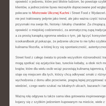
opowieść o jedzeniu, które jest bliskie ludziom, bo powstaje szy
klientów, a jednocześnie bywa niezwykle dopracowane pod wzgl
polecane to
Mistrzowie Ulicznej Kuchni
i Street Food z Wydarzeń. 
nie jest traktowany jedynie jako trend, ale jako ważna część toż
przysmaki ma swoje tło, historię i lokalny charakter. Za chrupiąc
opowieść o miejskiej codzienności, za aromatyczną zupą tradycj
a za prostą kanapką ogromna wiedza o tym, jak łączyć konsystenc
icookandbook.pl pokazuje, że jedzenie uliczne to nie tylko szybki
kulinarna filozofia, w której liczy się spontaniczność, autentyczn
Street food z całego świata to przede wszystkim różnorodność trad
mogą spotkać się azjatyckie bao, tureckie kebaby, a obok nich m
krajów, które dla wielu osób wciąż pozostają kulinarną tajemnicą.
staje się miejscem dla tych, którzy chcą odkrywać smaki z różny
wychodzenia z domu albo przeciwnie, pragną lepiej przygotować si
wiedzieć, czego warto szukać na lokalnych ulicach, bazarach i ta
Ważną rolę odgrywa tu także sama idea gotowania inspirowanego u
kojarzy się z szybkim jedzeniem kupowanym na mieście, wiele z