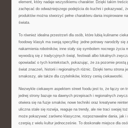
element, który nadaje wszystkiemu charakter. Dzięki takim treś
zachęcać do odważniejszego podejścia do kuchni i pokazywać, ż
produktów można stworzyć pełne charakteru dania inspirowane na
świata.
To również idealna przestrzeń dla osób, które lubią kulinarne ciek
foodowy klasyk ma swoją specyfikę: jedne potrawy narodziły się 
nakarmienia robotników, inne stały się symbolem nocnego życia m
wywodzą się z tradycyjnych świąt, festiwali albo lokalnych zwyc
opowiadać o tych kontekstach, pokazując, że za pozornie prostą 
świat znaczeń, historii i regionalnych różnic. Dzięki temu strona je
smakoszy, ale także dla czytelników, którzy cenią ciekawostki.
Niezwykle ciekawym aspektem street foodu jest to, że łączy on t
jednej strony bazuje na dawnych przepisach i regionalnych zwycza
otwiera się na fuzje smaków, nowe techniki oraz kreatywne reinte
uliczna stale się rozwija, reaguje na trendy, ale nie traci swojej 
może pokazywać zarówno klasyczne, rozpoznawalne dania, jak i 
czerpią z wielu kultur jednocześnie. To doskonałe miejsce dla osób