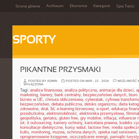
Archiwum
Ekonomia
Kategorie
Strona główna
Spis Treści
SPORTY
PIKANTNE PRZYSMAKI
POSTED BY ADMIN
POSTED ON MAR - 22 - 2026
MOŻLIWOŚĆ 
WYŁĄCZONA
Tagi:
analiza finansowa
,
analiza polityczna
,
animacje dla dzieci
,
a
marketing
,
banery
,
bank centralny
,
bezpieczeństwo danych
,
biuro
biznes w UE
,
chmura obliczeniowa
,
cyberatak
,
cyfrowa transform
bezpieczeństwo
,
debata publiczna
,
detoks organizmu
,
dieta keto
zdrowotne
,
druk 3d
,
e-learning biznesowy
,
e-sport
,
edukacja finan
przedszkolna
,
elektromobilność
,
elektronika przemysłowa
,
filmma
geopolityka
,
geriatra
,
gluten free
,
gry mobilne
,
inflacja
,
influencer 
iot
,
it outsourcing
,
kamery ochrony
,
kancelaria prawna
,
kodeks cyw
konsultacje dietetyczne
,
kursy walut
,
lactose free
,
media społeczn
kultu
,
monitoring
,
muzea
,
ochrona danych
,
opieka nad seniorami
,
oprogramowanie księgowe
,
oszczędzanie energii
,
pamiątki turyst