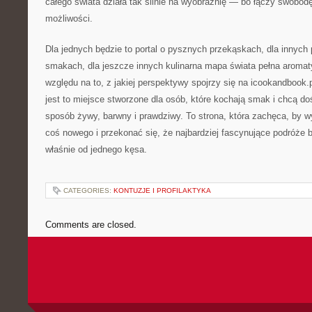
całego świata działa tak silnie na wyobraźnię — bo łączy swob
możliwości.
Dla jednych będzie to portal o pysznych przekąskach, dla innych
smakach, dla jeszcze innych kulinarna mapa świata pełna aroma
względu na to, z jakiej perspektywy spojrzy się na icookandbook.
jest to miejsce stworzone dla osób, które kochają smak i chcą d
sposób żywy, barwny i prawdziwy. To strona, która zachęca, by w
coś nowego i przekonać się, że najbardziej fascynujące podróże 
właśnie od jednego kęsa.
CATEGORIES:
KONTUZJE I PROFILAKTYKA
Comments are closed.