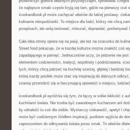
przekroczyć granice własnych przyzwyczajeń, spróbować czegoś 
że najlepsze smaki często kryją się tam, gdzie na pierwszy rzut 
icookandbook.pl może zachęcać właśnie do takiej postawy: cieka
kulinarne niespodzianki. To miejsce dla ludzi, którzy nie chcą za
przepisach, ale wolą testować, mieszać, doprawiać, porównywać 
Cała idea strony opiera się na pasji, ale też na szacunku do kulin
Street food pokazuje, że w każdej kulturze można znaleźć coś wy
zapadającego w pamięć. Jednocześnie uczy, że jedzenie nie jest
elementem codzienności, tradycji, wspólnoty i podróżowania. icook
tych, którzy chcą patrzeć na kuchnię szerzej, głębiej i bardziej ś
której każdy posiłek może stać się inspiracją do dalszych odkryć
szansę przerodzić się w fascynującą opowieść o miejscu, ludzia
icookandbook.pl wyróżnia się tym, że łączy w sobie lekkość z au
kuchniami świata. Nie trzeba być zawodowym kucharzem ani do
by odnaleźć tu coś dla siebie. Wystarczy ciekawość, apetyt i ch
może być codziennym źródłem inspiracji, punktem wyjścia do d
zaproszeniem do odkrywania świata przez smak. To właśnie dlate