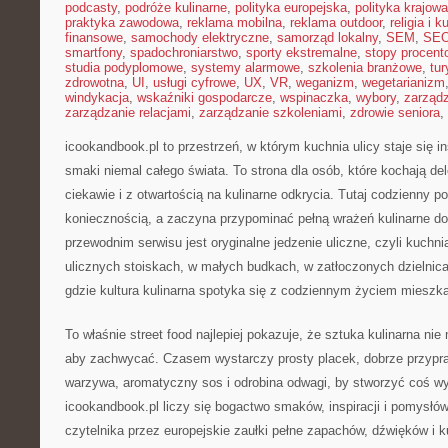
podcasty
,
podróże kulinarne
,
polityka europejska
,
polityka krajowa
praktyka zawodowa
,
reklama mobilna
,
reklama outdoor
,
religia i k
finansowe
,
samochody elektryczne
,
samorząd lokalny
,
SEM
,
SE
smartfony
,
spadochroniarstwo
,
sporty ekstremalne
,
stopy procent
studia podyplomowe
,
systemy alarmowe
,
szkolenia branżowe
,
tur
zdrowotna
,
UI
,
usługi cyfrowe
,
UX
,
VR
,
weganizm
,
wegetarianizm
windykacja
,
wskaźniki gospodarcze
,
wspinaczka
,
wybory
,
zarząd
zarządzanie relacjami
,
zarządzanie szkoleniami
,
zdrowie seniora
,
icookandbook.pl to przestrzeń, w którym kuchnia ulicy staje się i
smaki niemal całego świata. To strona dla osób, które kochają de
ciekawie i z otwartością na kulinarne odkrycia. Tutaj codzienny p
koniecznością, a zaczyna przypominać pełną wrażeń kulinarne 
przewodnim serwisu jest oryginalne jedzenie uliczne, czyli kuchnia
ulicznych stoiskach, w małych budkach, w zatłoczonych dzielnica
gdzie kultura kulinarna spotyka się z codziennym życiem mieszk
To właśnie street food najlepiej pokazuje, że sztuka kulinarna ni
aby zachwycać. Czasem wystarczy prosty placek, dobrze przypr
warzywa, aromatyczny sos i odrobina odwagi, by stworzyć coś w
icookandbook.pl liczy się bogactwo smaków, inspiracji i pomysłów
czytelnika przez europejskie zaułki pełne zapachów, dźwięków i k