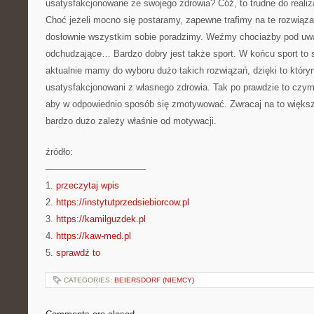
usatysfakcjonowane ze swojego zdrowia? Cóż, to trudne do reali
Choć jeżeli mocno się postaramy, zapewne trafimy na te rozwiązan
dosłownie wszystkim sobie poradzimy. Weźmy chociażby pod uwa
odchudzające… Bardzo dobry jest także sport. W końcu sport to
aktualnie mamy do wyboru dużo takich rozwiązań, dzięki to któr
usatysfakcjonowani z własnego zdrowia. Tak po prawdzie to czymś
aby w odpowiednio sposób się zmotywować. Zwracaj na to więks
bardzo dużo zależy właśnie od motywacji.
źródło:
———————————
1.
przeczytaj wpis
2.
https://instytutprzedsiebiorcow.pl
3.
https://kamilguzdek.pl
4.
https://kaw-med.pl
5.
sprawdź to
CATEGORIES:
BEIERSDORF (NIEMCY)