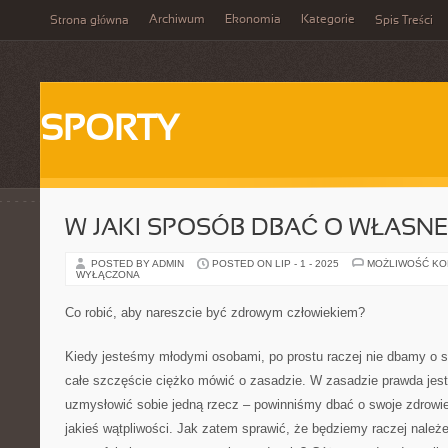
Archiwum
Ekonomia
Kategorie
Strona główna
Spis Treści
SPORTY
W JAKI SPOSÓB DBAĆ O WŁASN
POSTED BY ADMIN
POSTED ON LIP - 1 - 2025
MOŻLIWOŚĆ K
WYŁĄCZONA
Co robić, aby nareszcie być zdrowym człowiekiem?
Kiedy jesteśmy młodymi osobami, po prostu raczej nie dbamy o s
całe szczęście ciężko mówić o zasadzie. W zasadzie prawda jest
uzmysłowić sobie jedną rzecz – powinniśmy dbać o swoje zdrowie
jakieś wątpliwości. Jak zatem sprawić, że będziemy raczej należe