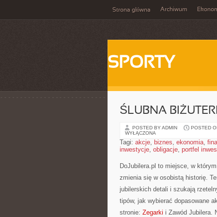
Archiwum
Ekono
Strona główna
SPORTY
ŚLUBNA BIŻUTERI
POSTED BY ADMIN
POSTED ON 
WYŁĄCZONA
Tagi:
akcje
,
biznes
,
ekonomia
,
fin
inwestycje
,
obligacje
,
portfel inwe
DoJubilera.pl to miejsce, w który
zmienia się w osobistą historię. T
jubilerskich detali i szukają rzete
tipów, jak wybierać dopasowane ak
stronie:
Zegarki
i Zawód Jubilera. 