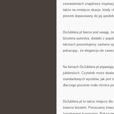
zestawieniach znajdziesz inspiracj
także na mniejsze okazje, kiedy c
prezent dopasowany do jej upodoba
DoJubilera.pl bierze pod uwagę, że 
biżuteria autorska, dodatki z pop
tekstach prezentujemy zarówno wyr
pokazując, że elegancja nie zaws
Na łamach DoJubilera.pl pojawiają
jubilerskich. Czytelnik może dowi
standardowych wyrobów, jak jest t
dlaczego pozornie małe różnice pot
DoJubilera.pl to także miejsce dl
świecie biżuterii. Poruszamy kwes
świadomego kupowania. Pokazujemy