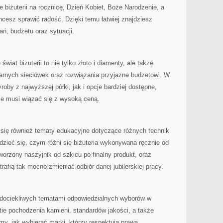
e biżuterii na rocznicę, Dzień Kobiet, Boże Narodzenie, a
hcesz sprawić radość. Dzięki temu łatwiej znajdziesz
ń, budżetu oraz sytuacji.
świat biżuterii to nie tylko złoto i diamenty, ale także
ularnych sieciówek oraz rozwiązania przyjazne budżetowi. W
oby z najwyższej półki, jak i opcje bardziej dostępne,
ze musi wiązać się z wysoką ceną.
 się również tematy edukacyjne dotyczące różnych technik
edzieć się, czym różni się biżuteria wykonywana ręcznie od
worzony naszyjnik od szkicu po finalny produkt, oraz
rafią tak mocno zmieniać odbiór danej jubilerskiej pracy.
a dociekliwych tematami odpowiedzialnych wyborów w
tie pochodzenia kamieni, standardów jakości, a także
, jak wybierać marki, którzy respektują prawa