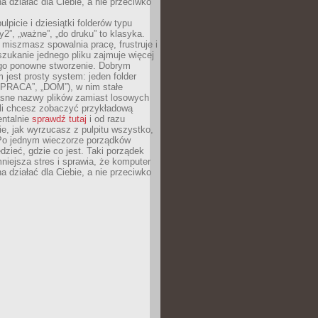
 działać dla Ciebie, a nie przeciwko
lpicie i dziesiątki folderów typu
y2”, „ważne”, „do druku” to klasyka.
 miszmasz spowalnia pracę, frustruje i
szukanie jednego pliku zajmuje więcej
ego ponowne stworzenie. Dobrym
 jest prosty system: jeden folder
 „PRACA”, „DOM”), w nim stałe
jasne nazwy plików zamiast losowych
śli chcesz zobaczyć przykładową
entalnie
sprawdź tutaj
i od razu
e, jak wyrzucasz z pulpitu wszystko,
Po jednym wieczorze porządków
dzieć, gdzie co jest. Taki porządek
iejsza stres i sprawia, że komputer
 działać dla Ciebie, a nie przeciwko