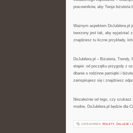
pracowników, aby Twoja biżuteria b
Ważnym aspektem DoJubilera.pl jes
tworzony jest tak, aby wyjaśniać 
znajdziesz tu liczne przykłady, kt
DoJubilera.pl – Biżuteria, Trendy,
etapie: od początku przygody z o
dbanie o rodzinne pamiątki i biżu
zainspirujesz się i znajdziesz od
Niezależnie od tego, czy szukasz 
modne, DoJubilera.pl będzie dla C
CATEGORIES:
ROLETY, ŻALUZJE I