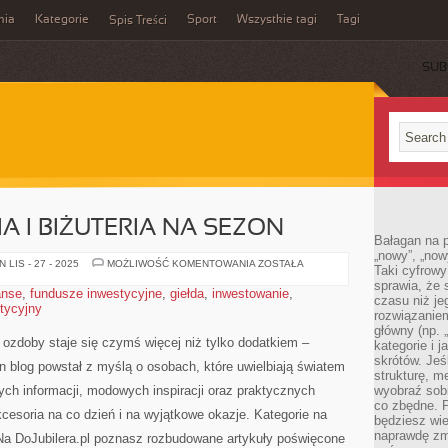
mia
Kategorie
Sport
Wszystkie tagi
Tagi
Spis Treści
SUB
A I BIŻUTERIA NA SEZON
Bałagan na pu
„nowy”, „now
ŚLUBNA
LIS - 27 - 2025
MOŻLIWOŚĆ KOMENTOWANIA
ZOSTAŁA
Taki cyfrowy
BIŻUTERIA
sprawia, że 
I
anse
,
fundusze inwestycyjne
,
giełda
,
inwestowanie
,
BIŻUTERIA
czasu niż j
stycyjny
NA
rozwiązaniem
SEZON
główny (np.
m ozdoby staje się czymś więcej niż tylko dodatkiem –
kategorie i 
skrótów. Je
en blog powstał z myślą o osobach, które uwielbiają światem
strukturę, m
lnych informacji, modowych inspiracji oraz praktycznych
wyobraź sobi
co zbędne. 
cesoria na co dzień i na wyjątkowe okazje. Kategorie na
będziesz wie
naprawdę zmn
Na DoJubilera.pl poznasz rozbudowane artykuły poświęcone