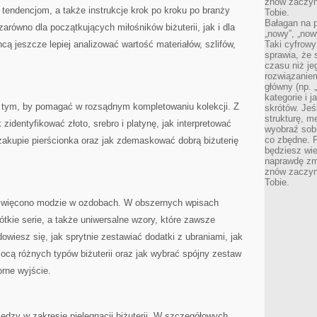
znów zaczyna
tendencjom, a także instrukcje krok po kroku po branży
Tobie.
Bałagan na pu
 zarówno dla początkujących miłośników biżuterii, jak i dla
„nowy”, „now
cą jeszcze lepiej analizować wartość materiałów, szlifów,
Taki cyfrowy
sprawia, że 
czasu niż j
rozwiązaniem
główny (np.
kategorie i 
na tym, by pomagać w rozsądnym kompletowaniu kolekcji. Z
skrótów. Je
strukturę, m
k zidentyfikować złoto, srebro i platynę, jak interpretować
wyobraź sobi
co zbędne. 
zakupie pierścionka oraz jak zdemaskować dobrą biżuterię
będziesz wie
naprawdę zmn
znów zaczyna
Tobie.
poświęcono modzie w ozdobach. W obszernych wpisach
ótkie serie, a także uniwersalne wzory, które zawsze
owiesz się, jak sprytnie zestawiać dodatki z ubraniami, jak
cą różnych typów biżuterii oraz jak wybrać spójny zestaw
rne wyjście.
iedzy w zakresie pielęgnacji biżuterii. W szczegółowych