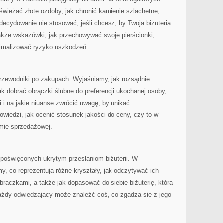
wieżać złote ozdoby, jak chronić kamienie szlachetne,
decydowanie nie stosować, jeśli chcesz, by Twoja biżuteria
 także wskazówki, jak przechowywać swoje pierścionki,
inimalizować ryzyko uszkodzeń.
przewodniki po zakupach. Wyjaśniamy, jak rozsądnie
ak dobrać obrączki ślubne do preferencji ukochanej osoby,
wi i na jakie niuanse zwrócić uwagę, by unikać
owiedzi, jak ocenić stosunek jakości do ceny, czy to w
rmie sprzedażowej.
i poświęconych ukrytym przesłaniom biżuterii. W
, co reprezentują różne kryształy, jak odczytywać ich
 obrączkami, a także jak dopasować do siebie biżuterię, która
każdy odwiedzający może znaleźć coś, co zgadza się z jego