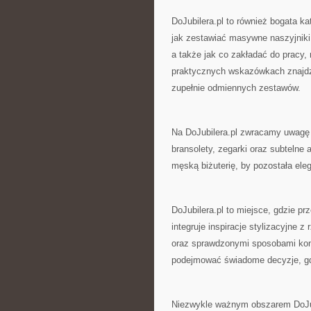
DoJubilera.pl to również bogata k
jak zestawiać masywne naszyjniki,
a także jak co zakładać do pracy,
praktycznych wskazówkach znajdzi
zupełnie odmiennych zestawów.
Na DoJubilera.pl zwracamy uwagę
bransolety, zegarki oraz subtelne 
męską biżuterię, by pozostała ele
DoJubilera.pl to miejsce, gdzie pr
integruje inspiracje stylizacyjne 
oraz sprawdzonymi sposobami kons
podejmować świadome decyzje, gdy
Niezwykle ważnym obszarem DoJub