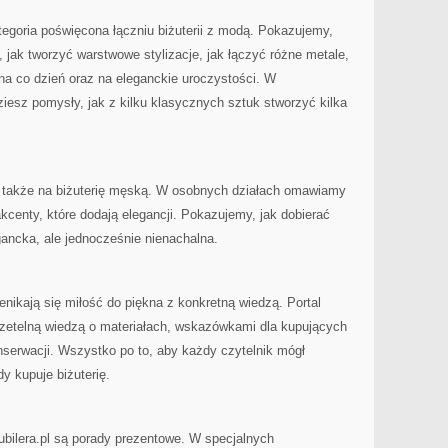
ategoria poświęcona łączniu biżuterii z modą. Pokazujemy,
 jak tworzyć warstwowe stylizacje, jak łączyć różne metale,
 na co dzień oraz na eleganckie uroczystości. W
esz pomysły, jak z kilku klasycznych sztuk stworzyć kilka
 także na biżuterię męską. W osobnych działach omawiamy
akcenty, które dodają elegancji. Pokazujemy, jak dobierać
gancka, ale jednocześnie nienachalna.
zenikają się miłość do piękna z konkretną wiedzą. Portal
z rzetelną wiedzą o materiałach, wskazówkami dla kupujących
erwacji. Wszystko po to, aby każdy czytelnik mógł
 kupuje biżuterię.
ilera.pl są porady prezentowe. W specjalnych