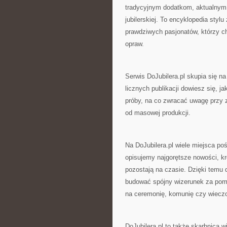
tradycyjnym dodatkom, aktualnym 
jubilerskiej. To encyklopedia stylu
prawdziwych pasjonatów, którzy ch
opraw.
Serwis DoJubilera.pl skupia się 
licznych publikacji dowiesz się, ja
próby, na co zwracać uwagę przy 
od masowej produkcji.
Na DoJubilera.pl wiele miejsca 
opisujemy najgorętsze nowości, kr
pozostają na czasie. Dzięki temu d
budować spójny wizerunek za pomo
na ceremonię, komunię czy wieczo
DoJubilera.pl to także skarbnicą w