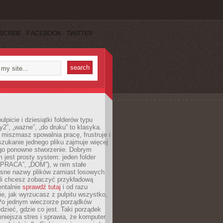
SCRIBE
FACEBOOK
TWITTER
lpicie i dziesiątki folderów typu
y2”, „ważne”, „do druku” to klasyka.
 miszmasz spowalnia pracę, frustruje i
szukanie jednego pliku zajmuje więcej
ego ponowne stworzenie. Dobrym
 jest prosty system: jeden folder
 „PRACA”, „DOM”), w nim stałe
jasne nazwy plików zamiast losowych
śli chcesz zobaczyć przykładową
entalnie
sprawdź tutaj
i od razu
e, jak wyrzucasz z pulpitu wszystko,
Po jednym wieczorze porządków
dzieć, gdzie co jest. Taki porządek
iejsza stres i sprawia, że komputer