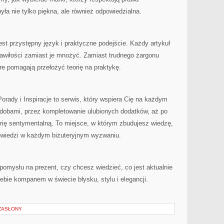
yła nie tylko piękna, ale również odpowiedzialna.
t przystępny język i praktyczne podejście. Każdy artykuł
zawiłości zamiast je mnożyć. Zamiast trudnego żargonu
óre pomagają przełożyć teorię na praktykę.
 Porady i Inspiracje to serwis, który wspiera Cię na każdym
zdobami, przez kompletowanie ulubionych dodatków, aż po
terię sentymentalną. To miejsce, w którym zbudujesz wiedzę,
powiedzi w każdym biżuteryjnym wyzwaniu.
pomysłu na prezent, czy chcesz wiedzieć, co jest aktualnie
iebie kompanem w świecie błysku, stylu i elegancji.
 ZASŁONY