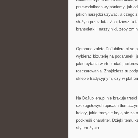
przewodnikach wyjaśniamy, jak odś
jakich narzędzi używać, a czego z
służyła przez lata. Znajdziesz tu
bransoletki i naszyjniki, żeby zm
Ogromną zaletą DoJubilera.pl są 
wybierać biżuterię na podarunek, j
jakie pytania warto zadać jubilero
rozczarowania. Znajdziesz tu podp
sklepie tradycyjnym, czy w platfo
Na DoJubilera.pl nie brakuje treśc
szczegółowych opisach tłumaczymy
kolory, jakie tradycje kryją się za
podkreśli charakter. Dzięki temu 
stylem życia.