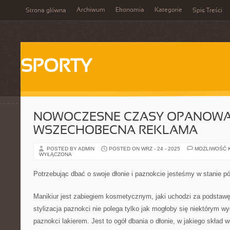
Archiwum
Ekonomia
Kategorie
Strona główna
Spis Treści
SPORTY
NOWOCZESNE CZASY OPANOW
WSZECHOBECNA REKLAMA
POSTED BY ADMIN
POSTED ON WRZ - 24 - 2025
MOŻLIWOŚĆ 
WYŁĄCZONA
Potrzebując dbać o swoje dłonie i paznokcie jesteśmy w stanie 
Manikiur jest zabiegiem kosmetycznym, jaki uchodzi za podstawę 
stylizacja paznokci nie polega tylko jak mogłoby się niektórym 
paznokci lakierem. Jest to ogół dbania o dłonie, w jakiego skład w