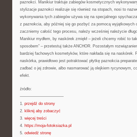
paznokci. Manikiur traktuje zabiegów kosmetycznych wykonywany
stylizacje paznokci realizuje się również na stopach, nosi to naz
wykonywania tych zabiegów używa się na specjalnego spychacz
z paznokcia, aby później się go pozbyć za pomocą wyjątkowych 
zaczniemy całość tego procesu, należy wcześniej należycie dłu
Manikiur mydłem, by naskórek zmiękł – jeżeli chcemy robić to
sposobem” – przetestuj także ANCHOR. Pozostałym rozwiązaniem
bardziej fachowych kosmetyków, które nakłada się na naskórek. 
naskórka, prawidłowo jest potraktować płytkę paznokcia prepar
zadbać o jej zdrowie, albo nasmarować ją olejkiem rycynowym, c
efekt.
źródło:
———————————
1.
przejdź do strony
2.
kliknij aby zobaczyć
3.
więcej treści
4.
https://moja-fotoksiazka.pl
5.
odwiedź stronę