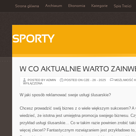
Archiwum
Ekonomia
Kategorie
Strona główna
Spis Treści
SPORTY
W CO AKTUALNIE WARTO ZAIN
POSTED BY ADMIN
POSTED ON CZE - 26 - 2025
MOŻLIWOŚĆ 
WYŁĄCZONA
W jaki sposób reklamować swoje usługi ślusarskie?
Chcesz prowadzić swój biznes z o wiele większym sukcesem? A 
wiedzieć, że istotna jest umiejętna promocja swojego biznesu. C
przykład usługi ślusarskie… Co w takim razie powinien zrobić taki
więcej zleceń? Fantastycznym rozwiązaniem jest przykładowo to