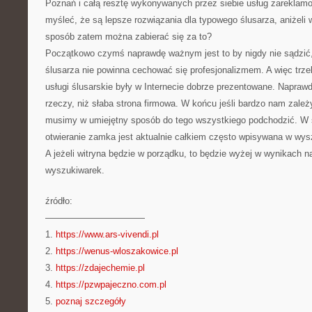
Poznań i całą resztę wykonywanych przez siebie usług zareklamo
myśleć, że są lepsze rozwiązania dla typowego ślusarza, aniżeli w
sposób zatem można zabierać się za to?
Początkowo czymś naprawdę ważnym jest to by nigdy nie sądzić,
ślusarza nie powinna cechować się profesjonalizmem. A więc trze
usługi ślusarskie były w Internecie dobrze prezentowane. Napraw
rzeczy, niż słaba strona firmowa. W końcu jeśli bardzo nam zależy
musimy w umiejętny sposób do tego wszystkiego podchodzić. W s
otwieranie zamka jest aktualnie całkiem często wpisywana w wys
A jeżeli witryna będzie w porządku, to będzie wyżej w wynikach n
wyszukiwarek.
źródło:
———————————
1.
https://www.ars-vivendi.pl
2.
https://wenus-wloszakowice.pl
3.
https://zdajechemie.pl
4.
https://pzwpajeczno.com.pl
5.
poznaj szczegóły