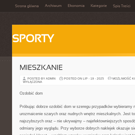
Archiwum
Ekonomia
Kategorie
Strona główna
Spis Treści
SPORTY
MIESZKANIE
POSTED BY ADMIN
POSTED ON LIP - 19 - 2025
MOŻLIWOŚĆ 
WYŁĄCZONA
Ozdobić dom
Próbując dobrze ozdobić dom w szeregu przypadków wybieramy 
urozmaicenie szarych oraz nudnych wnętrz mieszkalnych. Jest to 
najszybszych oraz – nie ukrywajmy – najefektowniejszych sposó
odmiany jego wyglądu. Przy wyborze dobrych naklejek okazuje s