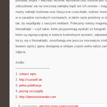
posiadać kłopot – wachlarz wzorów, wymiarów oraz kolorów jest t
zdecydować się na rzeczową naklejkę bądź też ich zestaw – ma
mamy naklejki kolorowe oraz klasyczne czaro-białe, tudzież mon
w w zasadzie rozmaitych rozmiarach, w takim razie jesteśmy w s
tak, by współgrały z naszymi meblami. Polecamy notesy magnet
fotonaklejki – czyli takie, które przypominają wydruki ze fotografi
które są najzwyczajniej w świecie konkretnymi wzorami, odpowied
toczy się o fotonaklejki, umożliwiają one jeszcze mocniejsze zin
bowiem oprócz gamy dostępnej w sklepie często wolno także za
zdjęcia.
źródło:
———————————
1.
zobacz wpis
2.
http://cuxwolf.de
3.
pełna publikacja
4.
poznaj szczegóły
5.
http://damonostrander.com
CATEGORIES:
UBEZPIECZENIA SAMOCHODOWE