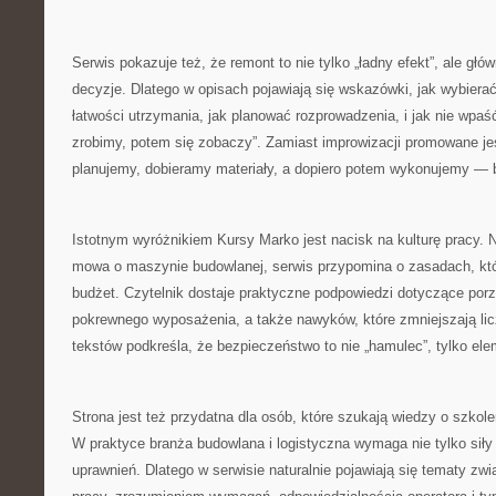
Serwis pokazuje też, że remont to nie tylko „ładny efekt”, ale głó
decyzje. Dlatego w opisach pojawiają się wskazówki, jak wybiera
łatwości utrzymania, jak planować rozprowadzenia, i jak nie wpaś
zrobimy, potem się zobaczy”. Zamiast improwizacji promowane jes
planujemy, dobieramy materiały, a dopiero potem wykonujemy — bo
Istotnym wyróżnikiem Kursy Marko jest nacisk na kulturę pracy. N
mowa o maszynie budowlanej, serwis przypomina o zasadach, któr
budżet. Czytelnik dostaje praktyczne podpowiedzi dotyczące por
pokrewnego wyposażenia, a także nawyków, które zmniejszają li
tekstów podkreśla, że bezpieczeństwo to nie „hamulec”, tylko ele
Strona jest też przydatna dla osób, które szukają wiedzy o szkole
W praktyce branża budowlana i logistyczna wymaga nie tylko siły
uprawnień. Dlatego w serwisie naturalnie pojawiają się tematy z