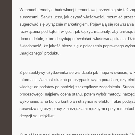
W ramach tematyki budowlanej i remontowej przewijają się też za
surowcami. Serwis uczy, jak czytać właściwości, rozumieć przezn
sugerować się wyłącznie marketingiem. Pojawiają się rozważania 
rozwiązania pod kątem wilgoci, jak łączyć materiały, aby uniknąć
dbać o detale, które decydują o trwałości: właściwa aplikacja. Dz
świadomość, że jakość bierze się z połączenia poprawnego wykon
„magicznego” produktu.
Z perspektywy użytkownika serwis działa jak mapa w świecie, w
informacji. Zamiast skakać po przypadkowych poradach, czytel
wiedzę: od podstaw po bardziej szczegółowe zagadnienia. Strona
procesowego: najpierw ocena stanu, potem wybór metody, narzędzi
wykonanie, a na końcu kontrola i utrzymanie efektu. Takie podejś
sprawdza się przy pracy z narzędziami ręcznymi i przy remontac
decyzji są uciążliwe.