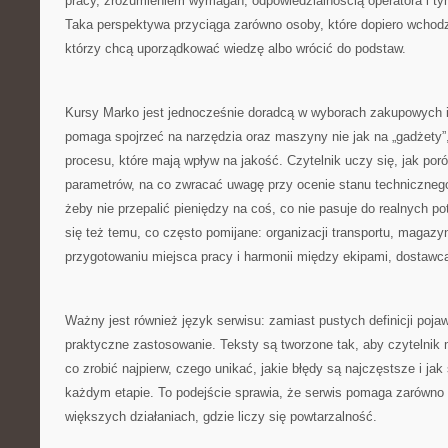
pracy, zrozumieniem wymagań, odpowiedzialnością operatora i tym
Taka perspektywa przyciąga zarówno osoby, które dopiero wchodz
którzy chcą uporządkować wiedzę albo wrócić do podstaw.
Kursy Marko jest jednocześnie doradcą w wyborach zakupowych i
pomaga spojrzeć na narzędzia oraz maszyny nie jak na „gadżety”,
procesu, które mają wpływ na jakość. Czytelnik uczy się, jak po
parametrów, na co zwracać uwagę przy ocenie stanu technicznego
żeby nie przepalić pieniędzy na coś, co nie pasuje do realnych p
się też temu, co często pomijane: organizacji transportu, magazy
przygotowaniu miejsca pracy i harmonii między ekipami, dostawca
Ważny jest również język serwisu: zamiast pustych definicji pojaw
praktyczne zastosowanie. Teksty są tworzone tak, aby czytelnik m
co zrobić najpierw, czego unikać, jakie błędy są najczęstsze i ja
każdym etapie. To podejście sprawia, że serwis pomaga zarówno w
większych działaniach, gdzie liczy się powtarzalność.