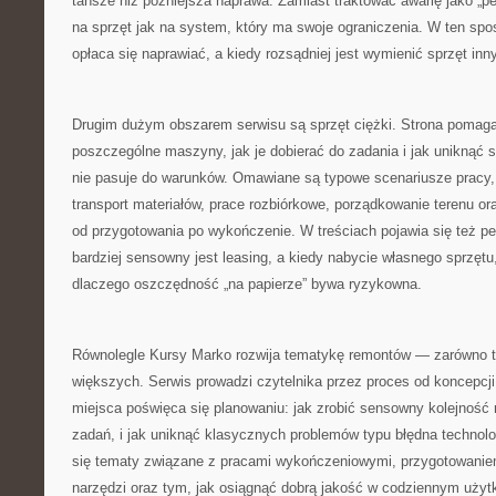
tańsze niż późniejsza naprawa. Zamiast traktować awarię jako „pec
na sprzęt jak na system, który ma swoje ograniczenia. W ten spos
opłaca się naprawiać, a kiedy rozsądniej jest wymienić sprzęt inn
Drugim dużym obszarem serwisu są sprzęt ciężki. Strona pomaga
poszczególne maszyny, jak je dobierać do zadania i jak uniknąć s
nie pasuje do warunków. Omawiane są typowe scenariusze pracy, 
transport materiałów, prace rozbiórkowe, porządkowanie terenu or
od przygotowania po wykończenie. W treściach pojawia się też p
bardziej sensowny jest leasing, a kiedy nabycie własnego sprzętu, 
dlaczego oszczędność „na papierze” bywa ryzykowna.
Równolegle Kursy Marko rozwija tematykę remontów — zarówno ty
większych. Serwis prowadzi czytelnika przez proces od koncepcji
miejsca poświęca się planowaniu: jak zrobić sensowny kolejność r
zadań, i jak uniknąć klasycznych problemów typu błędna technolo
się tematy związane z pracami wykończeniowymi, przygotowani
narzędzi oraz tym, jak osiągnąć dobrą jakość w codziennym użyt