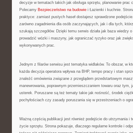
decyzje w tematach takich jak obsługa sprzętu, planowanie prac c
Polecamy
Bezpieczeństwo na budowie
i Łazienki i kuchnie. Stron
praktyce: zamiast pustych haseł dostajesz sprawdzone podejście.
zarówno zagadnienia dla osób zaczynających, jak i dla tych, którz
szukają szczegółów. Dzięki temu serwis działa jak baza wiedzy o
prowadzić wózki i maszyny, jak ograniczać ryzyko oraz jak zwięk
wykonywanych prac.
Jednym z filarów serwisu jest tematyka widlaków. To obszar, w kt
każda decyzja operatora wpływa na BHP, tempo pracy i stan spr
znaleźć omówienia związane z przeglądem przedstartowym masz
manewrowania, poprawnym przemieszczaniem towaru oraz tym, j
usterek. Poruszane są też tematy takie jak nośność, środek cięż
pochyłościach czy zasady poruszania się w przestrzeniach o ogr
Ważną częścią publikacji jest również podejście do utrzymania i t
życie sprzętu. Strona pokazuje, dlaczego regularne kontrole i od