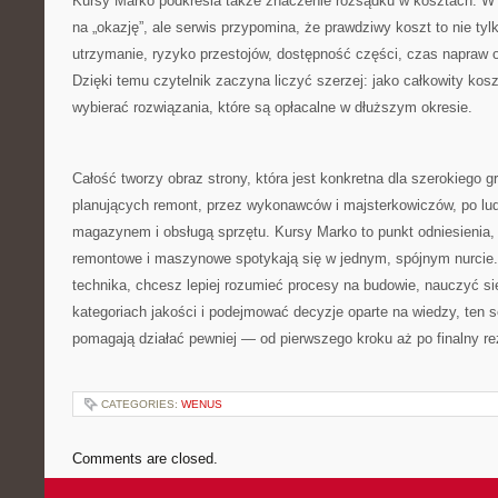
Kursy Marko podkreśla także znaczenie rozsądku w kosztach. W 
na „okazję”, ale serwis przypomina, że prawdziwy koszt to nie ty
utrzymanie, ryzyko przestojów, dostępność części, czas napraw 
Dzięki temu czytelnik zaczyna liczyć szerzej: jako całkowity ko
wybierać rozwiązania, które są opłacalne w dłuższym okresie.
Całość tworzy obraz strony, która jest konkretna dla szerokiego 
planujących remont, przez wykonawców i majsterkowiczów, po lud
magazynem i obsługą sprzętu. Kursy Marko to punkt odniesienia
remontowe i maszynowe spotykają się w jednym, spójnym nurcie. J
technika, chcesz lepiej rozumieć procesy na budowie, nauczyć s
kategoriach jakości i podejmować decyzje oparte na wiedzy, ten se
pomagają działać pewniej — od pierwszego kroku aż po finalny rez
CATEGORIES:
WENUS
Comments are closed.