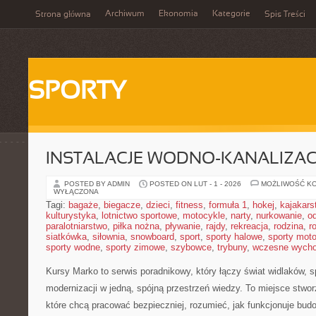
Archiwum
Ekonomia
Kategorie
Strona główna
Spis Treści
SPORTY
INSTALACJE WODNO-KANALIZAC
POSTED BY ADMIN
POSTED ON LUT - 1 - 2026
MOŻLIWOŚĆ K
WYŁĄCZONA
Tagi:
bagaże
,
biegacze
,
dzieci
,
fitness
,
formuła 1
,
hokej
,
kajakars
kulturystyka
,
lotnictwo sportowe
,
motocykle
,
narty
,
nurkowanie
,
o
paralotniarstwo
,
piłka nożna
,
pływanie
,
rajdy
,
rekreacja
,
rodzina
,
r
siatkówka
,
siłownia
,
snowboard
,
sport
,
sporty halowe
,
sporty mot
sporty wodne
,
sporty zimowe
,
szybowce
,
trybuny
,
wczesne wych
Kursy Marko to serwis poradnikowy, który łączy świat widlaków, 
modernizacji w jedną, spójną przestrzeń wiedzy. To miejsce stwo
które chcą pracować bezpieczniej, rozumieć, jak funkcjonuje bu