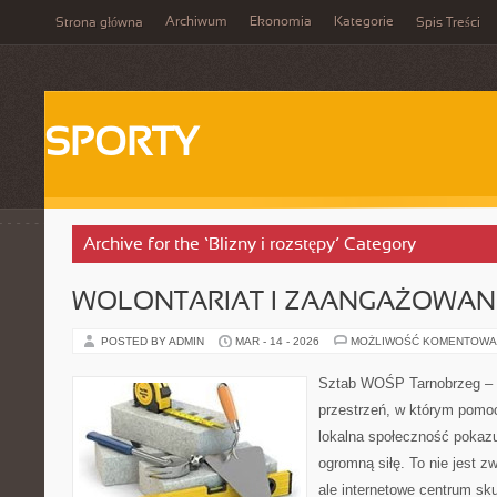
Archiwum
Ekonomia
Kategorie
Strona główna
Spis Treści
SPORTY
Archive for the ‘Blizny i rozstępy’ Category
WOLONTARIAT I ZAANGAŻOWAN
POSTED BY ADMIN
MAR - 14 - 2026
MOŻLIWOŚĆ KOMENTOWA
Sztab WOŚP Tarnobrzeg – G
przestrzeń, w którym pomoc
lokalna społeczność pokazu
ogromną siłę. To nie jest z
ale internetowe centrum sk