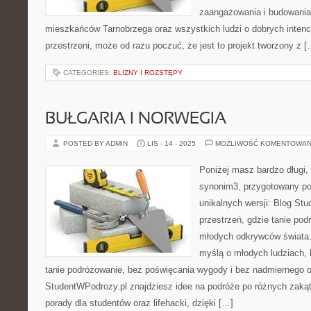
zaangażowania i budowania 
mieszkańców Tarnobrzega oraz wszystkich ludzi o dobrych intencja
przestrzeni, może od razu poczuć, że jest to projekt tworzony z [
CATEGORIES:
BLIZNY I ROZSTĘPY
BUŁGARIA I NORWEGIA
POSTED BY ADMIN
LIS - 14 - 2025
MOŻLIWOŚĆ KOMENTOWAN
Poniżej masz bardzo długi, 
synonim3, przygotowany po
unikalnych wersji: Blog Stu
przestrzeń, gdzie tanie podr
młodych odkrywców świata. 
myślą o młodych ludziach,
tanie podróżowanie, bez poświęcania wygody i bez nadmiernego 
StudentWPodrozy.pl znajdziesz idee na podróże po różnych zaką
porady dla studentów oraz lifehacki, dzięki […]