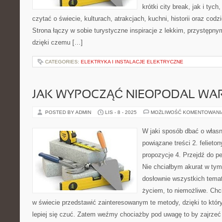
krótki city break, jak i tych
czytać o świecie, kulturach, atrakcjach, kuchni, historii oraz cod
Strona łączy w sobie turystyczne inspiracje z lekkim, przystęp
dzięki czemu […]
CATEGORIES:
ELEKTRYKA I INSTALACJE ELEKTRYCZNE
JAK WYPOCZĄĆ NIEOPODAL WA
POSTED BY ADMIN
LIS - 8 - 2025
MOŻLIWOŚĆ KOMENTOWAN
W jaki sposób dbać o włas
powiązane treści 2. felieto
propozycje 4. Przejdź do pe
Nie chciałbym akurat w tym
dosłownie wszystkich tema
życiem, to niemożliwe. Chc
w świecie przedstawić zainteresowanym te metody, dzięki to kt
lepiej się czuć. Zatem weźmy chociażby pod uwagę to by zajrzeć