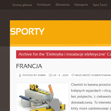
Archiwum
Ekonomia
Kategorie
Strona główna
Spis Treści
SPORTY
Archive for the ‘Elektryka i instalacje elektryczne’ 
FRANCJA
POSTED BY ADMIN
LIP - 6 - 2026
MOŻLIWOŚĆ KOMENTOWAN
Cherrish to barwna przestrz
kolejnych wyjazdach i chcą
bez pośpiechu, z ciekawośc
doświadczenia. To internet
który może zainteresować 