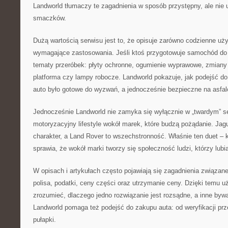
Landworld tłumaczy te zagadnienia w sposób przystępny, ale nie 
smaczków.
Dużą wartością serwisu jest to, że opisuje zarówno codzienne użyt
wymagające zastosowania. Jeśli ktoś przygotowuje samochód do 
tematy przeróbek: płyty ochronne, ogumienie wyprawowe, zmiany 
platforma czy lampy robocze. Landworld pokazuje, jak podejść do
auto było gotowe do wyzwań, a jednocześnie bezpieczne na asfal
Jednocześnie Landworld nie zamyka się wyłącznie w „twardym” se
motoryzacyjny lifestyle wokół marek, które budzą pożądanie. Jag
charakter, a Land Rover to wszechstronność. Właśnie ten duet – k
sprawia, że wokół marki tworzy się społeczność ludzi, którzy lubi
W opisach i artykułach często pojawiają się zagadnienia związan
polisa, podatki, ceny części oraz utrzymanie ceny. Dzięki temu u
zrozumieć, dlaczego jedno rozwiązanie jest rozsądne, a inne by
Landworld pomaga też podejść do zakupu auta: od weryfikacji prz
pułapki.