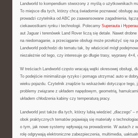
Landworld to kompendium stworzony z myślą o użytkownikach ma
To miejsce dla tych, którzy chcą świadomie poznawać obsługę au
prowadzi czytelnika od ABC po zaawansowane zagadnienia, łącz
ciekawostkami rynku i technologii. Polecamy
Superauta i Hyperau
aut Jaguar i terenówek Land Rover liczą się detale. Nawet drobn
na niedomaganie, a przeciąganie obsługi może przełożyć się na p
Landworld podchodzi do tematu tak, by właściciel mógł podejmow
niezależnie od tego, czy interesuje go długie trasy, wyprawy 4×4, 
W treściach Landworld często wracają wątki okresowej obsługi, di
To podejście minimalizuje ryzyko i pomaga utrzymać auto w dobry
wieku pojazdu. Czytelnik znajdzie tu wskazówki dotyczące tego,
problemy związane z układem napędowym, geometrią, hamulcami, 
układem chłodzenia kabiny czy temperaturą pracy.
Landworld jest także dla tych, którzy lubią wiedzieć „dlaczego” – n
obok praktycznych tematów pojawiają się materiały o technologia
o tym, jak nowe systemy wpływają na prowadzenie. W autach z w
rolę odgrywają elektroniczne zabezpieczenia, multimedia, uaktualn