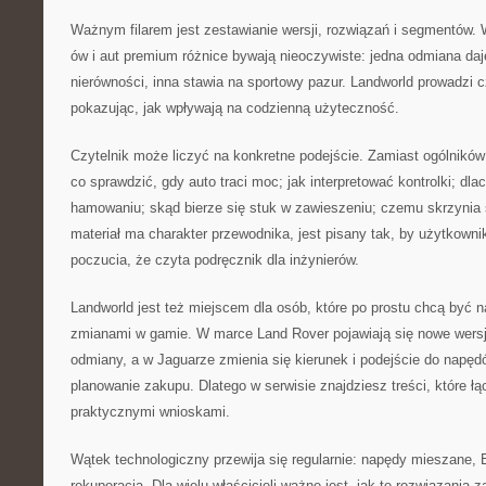
Ważnym filarem jest zestawianie wersji, rozwiązań i segmentów
ów i aut premium różnice bywają nieoczywiste: jedna odmiana daj
nierówności, inna stawia na sportowy pazur. Landworld prowadzi c
pokazując, jak wpływają na codzienną użyteczność.
Czytelnik może liczyć na konkretne podejście. Zamiast ogólników 
co sprawdzić, gdy auto traci moc; jak interpretować kontrolki; dla
hamowaniu; skąd bierze się stuk w zawieszeniu; czemu skrzynia s
materiał ma charakter przewodnika, jest pisany tak, by użytkown
poczucia, że czyta podręcznik dla inżynierów.
Landworld jest też miejscem dla osób, które po prostu chcą być n
zmianami w gamie. W marce Land Rover pojawiają się nowe wersje
odmiany, a w Jaguarze zmienia się kierunek i podejście do napę
planowanie zakupu. Dlatego w serwisie znajdziesz treści, które ł
praktycznymi wnioskami.
Wątek technologiczny przewija się regularnie: napędy mieszane, EV
rekuperacja. Dla wielu właścicieli ważne jest, jak te rozwiązania z