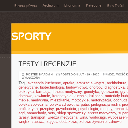
Archiwum
Ekonomia
Kategorie
Strona główna
Spis Treści
SPORTY
TESTY I RECENZJE
POSTED BY ADMIN
POSTED ON LUT - 19 - 2026
MOŻLIWOŚĆ 
WYŁĄCZONA
Tagi:
akcesoria kuchenne
,
apteka
,
aranżacja wnętrz
,
architektura
genetyczne
,
biotechnologia
,
budownictwo
,
choroby
,
diagnostyka
,
elektryka
,
farmacja
,
fitness medyczny
,
genetyka
,
gotowanie
,
gry 
domowe
,
kawiarnie
,
korepetycje
,
kuchnia
,
kulinaria
,
materiały bud
meble
,
medycyna
,
mieszkanie
,
motocykle
,
motoryzacja
,
odchudz
opieka społeczna
,
opieka zdrowotna
,
patio
,
pielęgnacja roślin
,
pro
profilaktyka
,
przepisy
,
przychodnia
,
psychologia
,
recepty
,
rehabili
agd
,
samochody
,
sery
,
sklep spożywczy
,
sprzęt medyczny
,
super
tarasy
,
transport
,
wiedza medyczna
,
wina
,
wodociągi
,
wyposażeni
wnętrz
,
zabawa
,
zajęcia dodatkowe
,
zdrowe żywienie
,
zdrowie