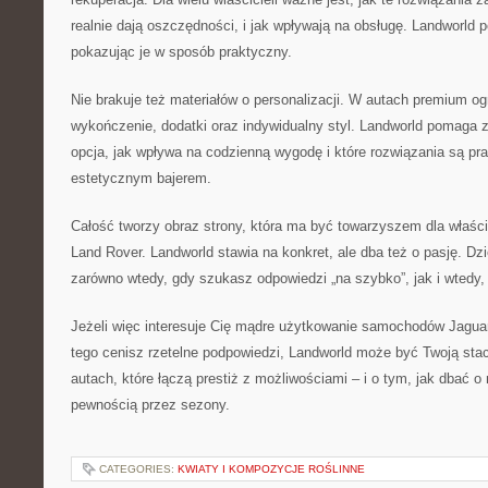
realnie dają oszczędności, i jak wpływają na obsługę. Landworld p
pokazując je w sposób praktyczny.
Nie brakuje też materiałów o personalizacji. W autach premium o
wykończenie, dodatki oraz indywidualny styl. Landworld pomaga 
opcja, jak wpływa na codzienną wygodę i które rozwiązania są pr
estetycznym bajerem.
Całość tworzy obraz strony, która ma być towarzyszem dla właści
Land Rover. Landworld stawia na konkret, ale dba też o pasję. Dz
zarówno wtedy, gdy szukasz odpowiedzi „na szybko”, jak i wtedy,
Jeżeli więc interesuje Cię mądre użytkowanie samochodów Jaguar
tego cenisz rzetelne podpowiedzi, Landworld może być Twoją sta
autach, które łączą prestiż z możliwościami – i o tym, jak dbać o 
pewnością przez sezony.
CATEGORIES:
KWIATY I KOMPOZYCJE ROŚLINNE