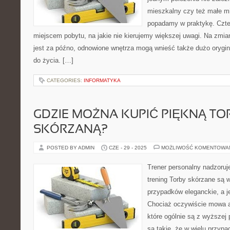
mieszkalny czy też małe m
popadamy w praktykę. Czter
miejscem pobytu, na jakie nie kierujemy większej uwagi. Na zmia
jest za późno, odnowione wnętrza mogą wnieść także dużo orygi
do życia. […]
CATEGORIES:
INFORMATYKA
GDZIE MOŻNA KUPIĆ PIĘKNĄ TO
SKÓRZANĄ?
POSTED BY ADMIN
CZE - 29 - 2025
MOŻLIWOŚĆ KOMENTOWA
Trener personalny nadzoru
trening Torby skórzane są 
przypadków eleganckie, a j
Chociaż oczywiście mowa ak
które ogólnie są z wyższej 
są takie, że w wielu przypa