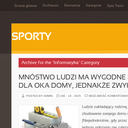
Archiwum
Ekonomia
Kategorie
Strona główna
Spis Treści
SPORTY
Archive for the ‘Informatyka’ Category
MNÓSTWO LUDZI MA WYGODNE I
DLA OKA DOMY, JEDNAKŻE ZWY
POSTED BY ADMIN
SIE - 19 - 2025
MOŻLIWOŚĆ KOMENTOWA
Ludzie zakładający rodzinę,
zbudowanie swojego domu 
{Niejednokrotnie, gdy prze
jednym położeniu nie zależni