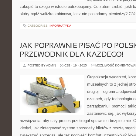
zakupić to czego w istocie potrzebujemy. Co zatem zrobić, jeśli b
skóry bądź walizka kabinowa, lecz nie posiadamy pieniędzy? Cóż
CATEGORIES:
INFORMATYKA
JAK POPRAWNIE PISAĆ PO POLS
PRZEWODNIK DLA KAŻDEGO!
POSTED BY ADMIN
CZE - 19 - 2025
MOŻLIWOŚĆ KOMENTOWA
Organizacja wydarzeń, kon
muzealnych to z jednej str
drugiej – ogromna odpowied
czasach, gdy technologia o
zarządzaniu i promocji taki
zastanowić się, jak wykor
rozwiązania, aby cały proces przebiegał sprawnie i bezpiecznie. C
kiedyś, jak zintegrować system sprzedaży biletów z resztą organiz
zwiększyć sprzedaż, ale też podnieść komfort uczestników? No