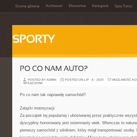
Archiwum
Ekonomia
Kategorie
Strona główna
Spis Treści
SPORTY
PO CO NAM AUTO?
POSTED BY ADMIN
POSTED ON LIP - 8 - 2025
MOŻLIWOŚĆ K
WYŁĄCZONA
Po co nam tak naprawdę samochód?
Zalążki motoryzacji
Za początek tej popularnej i ubóstwianej przez praktycznie wszy
dyscypliny honorowany jest osiemnasty wiek. Wtenczas to natura
pierwszy samochód z silnikiem, który mógł transportować osoby.