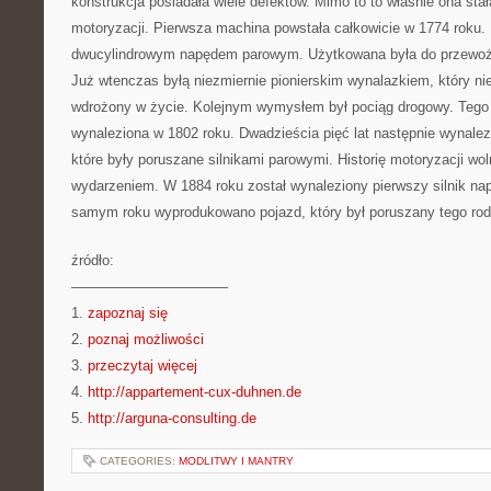
konstrukcja posiadała wiele defektów. Mimo to to właśnie ona stał
motoryzacji. Pierwsza machina powstała całkowicie w 1774 roku.
dwucylindrowym napędem parowym. Użytkowana była do przewoże
Już wtenczas byłą niezmiernie pionierskim wynalazkiem, który ni
wdrożony w życie. Kolejnym wymysłem był pociąg drogowy. Tego
wynaleziona w 1802 roku. Dwadzieścia pięć lat następnie wynalez
które były poruszane silnikami parowymi. Historię motoryzacji 
wydarzeniem. W 1884 roku został wynaleziony pierwszy silnik n
samym roku wyprodukowano pojazd, który był poruszany tego rodz
źródło:
———————————
1.
zapoznaj się
2.
poznaj możliwości
3.
przeczytaj więcej
4.
http://appartement-cux-duhnen.de
5.
http://arguna-consulting.de
CATEGORIES:
MODLITWY I MANTRY