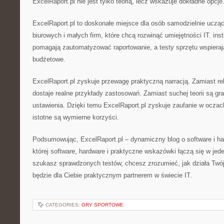
ExcelRaport.pl nie jest tylko teorią, lecz wskazuje dokładne opcje
ExcelRaport.pl to doskonałe miejsce dla osób samodzielnie uczą
biurowych i małych firm, które chcą rozwinąć umiejętności IT. ins
pomagają zautomatyzować raportowanie, a testy sprzętu wspieraj
budżetowe.
ExcelRaport.pl zyskuje przewagę praktyczną narracją. Zamiast 
dostaje realne przykłady zastosowań. Zamiast suchej teorii są gra
ustawienia. Dzięki temu ExcelRaport.pl zyskuje zaufanie w oczach
istotne są wymierne korzyści.
Podsumowując, ExcelRaport.pl – dynamiczny blog o software i har
której software, hardware i praktyczne wskazówki łączą się w jed
szukasz sprawdzonych testów, chcesz zrozumieć, jak działa Twój
będzie dla Ciebie praktycznym partnerem w świecie IT.
CATEGORIES:
GRY SPORTOWE