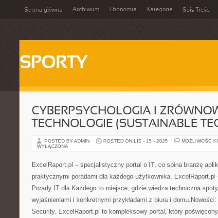
Archiwum
Ekonomia
Kategorie
Strona główna
Spis Treści
SPORTY
CYBERPSYCHOLOGIA I ZRÓWN
TECHNOLOGIE (SUSTAINABLE TE
POSTED BY ADMIN
POSTED ON LIS - 15 - 2025
MOŻLIWOŚĆ 
WYŁĄCZONA
ExcelRaport.pl – specjalistyczny portal o IT, co spina branżę aplik
praktycznymi poradami dla każdego użytkownika. ExcelRaport.pl 
Porady IT dla Każdego to miejsce, gdzie wiedza techniczna spoty
wyjaśnieniami i konkretnymi przykładami z biura i domu.Nowości
Security. ExcelRaport.pl to kompleksowy portal, który poświęcon