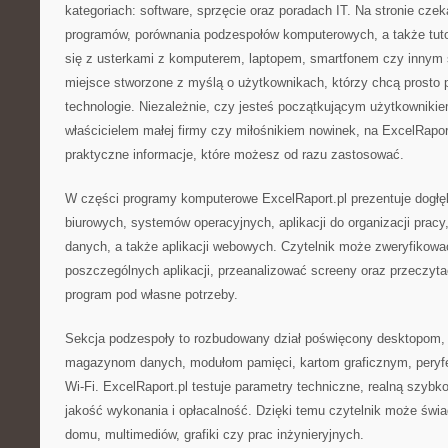
kategoriach: software, sprzęcie oraz poradach IT. Na stronie cze
programów, porównania podzespołów komputerowych, a także tutor
się z usterkami z komputerem, laptopem, smartfonem czy innym 
miejsce stworzone z myślą o użytkownikach, którzy chcą prost
technologie. Niezależnie, czy jesteś początkującym użytkowniki
właścicielem małej firmy czy miłośnikiem nowinek, na ExcelRapor
praktyczne informacje, które możesz od razu zastosować.
W części programy komputerowe ExcelRaport.pl prezentuje dogłę
biurowych, systemów operacyjnych, aplikacji do organizacji pracy
danych, a także aplikacji webowych. Czytelnik może zweryfikować
poszczególnych aplikacji, przeanalizować screeny oraz przeczyta
program pod własne potrzeby.
Sekcja podzespoły to rozbudowany dział poświęcony desktopom,
magazynom danych, modułom pamięci, kartom graficznym, peryfe
Wi-Fi. ExcelRaport.pl testuje parametry techniczne, realną szybkoś
jakość wykonania i opłacalność. Dzięki temu czytelnik może świ
domu, multimediów, grafiki czy prac inżynieryjnych.