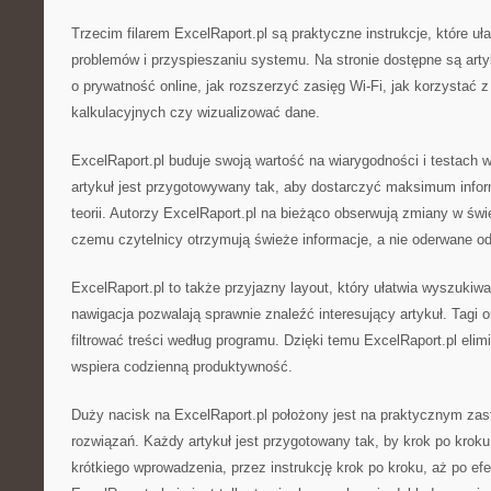
Trzecim filarem ExcelRaport.pl są praktyczne instrukcje, które uł
problemów i przyspieszaniu systemu. Na stronie dostępne są arty
o prywatność online, jak rozszerzyć zasięg Wi-Fi, jak korzystać
kalkulacyjnych czy wizualizować dane.
ExcelRaport.pl buduje swoją wartość na wiarygodności i testach
artykuł jest przygotowywany tak, aby dostarczyć maksimum inform
teorii. Autorzy ExcelRaport.pl na bieżąco obserwują zmiany w świe
czemu czytelnicy otrzymują świeże informacje, a nie oderwane od 
ExcelRaport.pl to także przyjazny layout, który ułatwia wyszukiwan
nawigacja pozwalają sprawnie znaleźć interesujący artykuł. Tagi
filtrować treści według programu. Dzięki temu ExcelRaport.pl elim
wspiera codzienną produktywność.
Duży nacisk na ExcelRaport.pl położony jest na praktycznym za
rozwiązań. Każdy artykuł jest przygotowany tak, by krok po kroku
krótkiego wprowadzenia, przez instrukcję krok po kroku, aż po ef