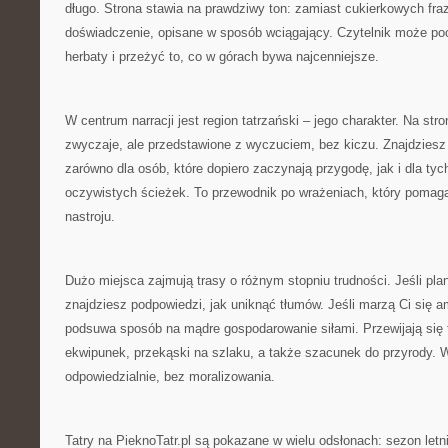
długo. Strona stawia na prawdziwy ton: zamiast cukierkowych fr
doświadczenie, opisane w sposób wciągający. Czytelnik może po
herbaty i przeżyć to, co w górach bywa najcenniejsze.
W centrum narracji jest region tatrzański – jego charakter. Na stro
zwyczaje, ale przedstawione z wyczuciem, bez kiczu. Znajdziesz 
zarówno dla osób, które dopiero zaczynają przygodę, jak i dla tyc
oczywistych ścieżek. To przewodnik po wrażeniach, który pomaga
nastroju.
Dużo miejsca zajmują trasy o różnym stopniu trudności. Jeśli pla
znajdziesz podpowiedzi, jak uniknąć tłumów. Jeśli marzą Ci się am
podsuwa sposób na mądre gospodarowanie siłami. Przewijają się 
ekwipunek, przekąski na szlaku, a także szacunek do przyrody.
odpowiedzialnie, bez moralizowania.
Tatry na PieknoTatr.pl są pokazane w wielu odsłonach: sezon letn