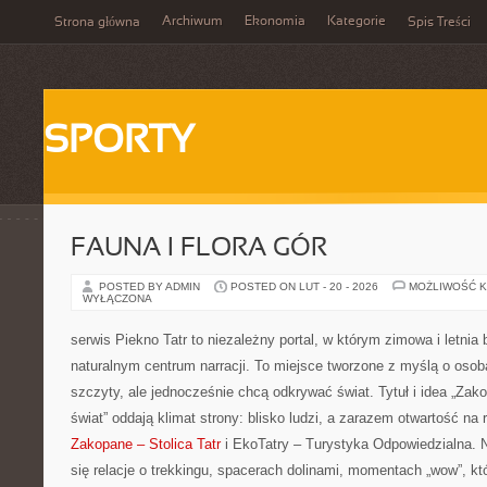
Archiwum
Ekonomia
Kategorie
Strona główna
Spis Treści
SPORTY
FAUNA I FLORA GÓR
POSTED BY ADMIN
POSTED ON LUT - 20 - 2026
MOŻLIWOŚĆ 
WYŁĄCZONA
serwis Piekno Tatr to niezależny portal, w którym zimowa i letnia
naturalnym centrum narracji. To miejsce tworzone z myślą o osob
szczyty, ale jednocześnie chcą odkrywać świat. Tytuł i idea „Zako
świat” oddają klimat strony: blisko ludzi, a zarazem otwartość na
Zakopane – Stolica Tatr
i EkoTatry – Turystyka Odpowiedzialna. N
się relacje o trekkingu, spacerach dolinami, momentach „wow”, kt