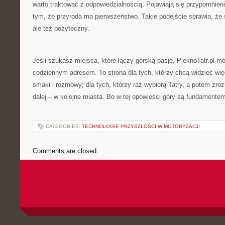
warto traktować z odpowiedzialnością. Pojawiają się przypomnieni
tym, że przyroda ma pierwszeństwo. Takie podejście sprawia, że se
ale też pożyteczny.
Jeśli szukasz miejsca, które łączy górską pasję, PieknoTatr.pl m
codziennym adresem. To strona dla tych, którzy chcą widzieć więce
smaki i rozmowy; dla tych, którzy raz wybiorą Tatry, a potem zro
dalej – w kolejne miasta. Bo w tej opowieści góry są fundamentem
CATEGORIES:
TECHNOLOGIE PRZYSZŁOŚCI W MOTORYZACJI
Comments are closed.