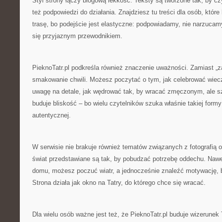
Styl strony łączy blogową lekkość. Teksty są tworzone tak, by czy
też podpowiedzi do działania. Znajdziesz tu treści dla osób, które
trasę, bo podejście jest elastyczne: podpowiadamy, nie narzucamy
się przyjaznym przewodnikiem.
PieknoTatr.pl podkreśla również znaczenie uważności. Zamiast „zal
smakowanie chwili. Możesz poczytać o tym, jak celebrować wiecz
uwagę na detale, jak wędrować tak, by wracać zmęczonym, ale s
buduje bliskość – bo wielu czytelników szuka właśnie takiej form
autentycznej.
W serwisie nie brakuje również tematów związanych z fotografią o
świat przedstawiane są tak, by pobudzać potrzebę oddechu. Nawet
domu, możesz poczuć wiatr, a jednocześnie znaleźć motywację, 
Strona działa jak okno na Tatry, do którego chce się wracać.
Dla wielu osób ważne jest też, że PieknoTatr.pl buduje wizerunek 