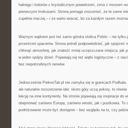
halnego i kolorów z krystalicznym powietrzem, zima z mrozem or
pierwszymi krokusami. Strona pomaga zrozumieć, że te same mie
zupełnie inaczej – i że warto wracać, bo za każdym razem możn
Ważnym wątkiem jest też samo górska stolica Polski – nie tylko j
przestrzeń spacerów. Strona potrafi podpowiedzieć, jak spojrzeć 
chłonąć atmosferę, jak znaleźć mniej uczęszczane miejsca, jak p
w jeden spójny dzień. Pojawiają się też wątki logistyczne – z nac
bez niepotrzebnych nerwów.
Jednocześnie PieknoTatr.pl nie zamyka się w granicach Podhala. „
ale naturalne rozszerzenie idei: skoro góry uczą pokory, to równi
lekcję na inne kontynenty. Na stronie pojawiają się inspiracje do
obejmować zarówno Europę, zarówno wioski, jak i pustkowia. To 
podróżowanie może być dostępne – bez względu na to, czy jedzie