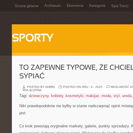
Archiwum
Ekonomia
Kategorie
Strona główna
Spis Treści
SPORTY
TO ZAPEWNE TYPOWE, ŻE CHCIE
SYPIAĆ
POSTED BY ADMIN
POSTED ON GRU - 9 - 2025
MOŻLIWOŚĆ 
WYŁĄCZONA
Tagi:
dziewczyny
,
kobiety
,
kosmetyki
,
makijaż
,
moda
,
styl
,
uroda
Nikt prawdopodobnie nie byłby w stanie nadszarpnąć opinii mówią
jest
Co krok powstają oryginalne markety, galerie, punkty sprzedaży