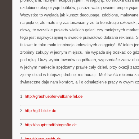
promocjami, ładnymi ekspozycjami. Wstępując do środka oszałam
ozdobione ekspozycje butików, pasaże wabią swoimi propozycjami
Wszystko to wygląda jak kunszt decoupage, zdobione, malowane,
na piękno, ale mało się zastanawiamy że to konstruuje człowiek, że
głowy, te wszelkie projekty wielkich galerii czy mniejszych mark
tego jest najzwyczajniej w świecie prawidłowo dobrana reklama.
tiulowe to taka mała inspiracja kolosalnych osiągnięć. W takim
zrobimy zakupy w jednym miejscu, nie wypada się troskać co g
pod ręką. Duży wybór towarów na półkach, wyprzedaże zaraz obo
w jednym markecie spędzamy prawie cały dzień, przy okazji zat
zjemy obiad w tutejszej drobnej restauracji. Możliwość robienia 
świąteczne daje nam komfort, a i o odnalezienie pracy w owym cza
1.
http://grashuepfer-vulkaneifel.de
2.
http://gtf-bilder.de
3.
http://hauptstadtfotografix.de