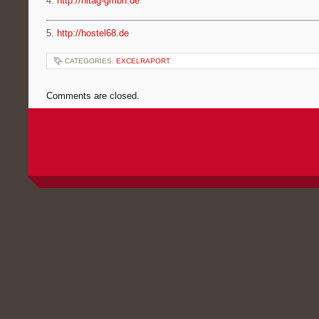
4.
http://hitag-gmbh.de
5.
http://hostel68.de
CATEGORIES:
EXCELRAPORT
Comments are closed.