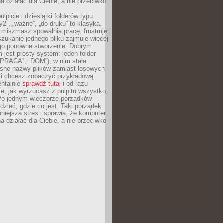
 działać dla Ciebie, a nie przeciwko
lpicie i dziesiątki folderów typu
y2”, „ważne”, „do druku” to klasyka.
 miszmasz spowalnia pracę, frustruje i
szukanie jednego pliku zajmuje więcej
ego ponowne stworzenie. Dobrym
 jest prosty system: jeden folder
 „PRACA”, „DOM”), w nim stałe
jasne nazwy plików zamiast losowych
śli chcesz zobaczyć przykładową
entalnie
sprawdź tutaj
i od razu
e, jak wyrzucasz z pulpitu wszystko,
Po jednym wieczorze porządków
dzieć, gdzie co jest. Taki porządek
iejsza stres i sprawia, że komputer
 działać dla Ciebie, a nie przeciwko