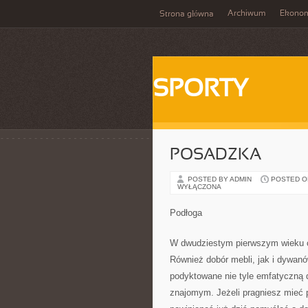
Archiwum
Ekono
Strona główna
SPORTY
POSADZKA
POSTED BY ADMIN
POSTED ON 
WYŁĄCZONA
Podłoga
W dwudziestym pierwszym wieku c
Również dobór mebli, jak i dywanó
podyktowane nie tyle emfatyczną d
znajomym. Jeżeli pragniesz mieć 