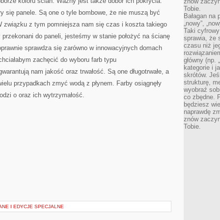
borze koloru ścian. Ważny jest także dobór ich pokrycia.
znów zaczyna
Tobie.
ły się panele. Są one o tyle bombowe, że nie muszą być
Bałagan na pu
„nowy”, „now
 związku z tym pomniejsza nam się czas i koszta takiego
Taki cyfrowy
y przekonani do paneli, jesteśmy w stanie położyć na ścianę
sprawia, że 
czasu niż j
 poprawnie sprawdza się zarówno w innowacyjnych domach
rozwiązaniem
chciałabym zachęcić do wyboru farb typu
główny (np.
kategorie i 
 gwarantują nam jakość oraz trwałość. Są one długotrwałe, a
skrótów. Je
strukturę, m
wielu przypadkach zmyć wodą z płynem. Farby osiągnęły
wyobraź sobi
hodzi o oraz ich wytrzymałość.
co zbędne. 
będziesz wie
naprawdę zmn
znów zaczyna
Tobie.
ANE I EDYCJE SPECJALNE