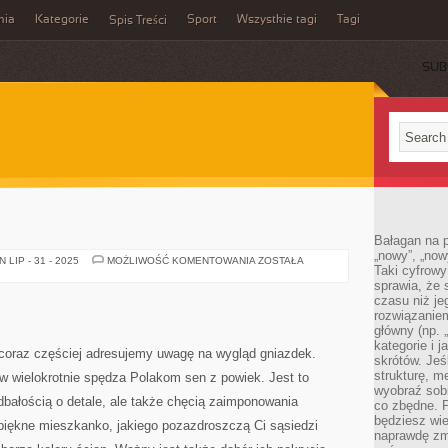
mia
Kategorie
Sport
Wszystkie tagi
Tagi
Spis Treści
SUB
Bałagan na pu
„nowy”, „now
POSADZKA
LIP - 31 - 2025
MOŻLIWOŚĆ KOMENTOWANIA
ZOSTAŁA
Taki cyfrowy
sprawia, że 
czasu niż j
rozwiązaniem
główny (np.
kategorie i 
oraz częściej adresujemy uwagę na wygląd gniazdek.
skrótów. Je
strukturę, m
w wielokrotnie spędza Polakom sen z powiek. Jest to
wyobraź sobi
bałością o detale, ale także chęcią zaimponowania
co zbędne. 
będziesz wie
piękne mieszkanko, jakiego pozazdroszczą Ci sąsiedzi
naprawdę zmn