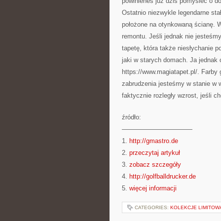
powinieneś już dziś pomyśleć o do
Ostatnio niezwykle legendarne sta
położone na otynkowaną ścianę. W
remontu. Jeśli jednak nie jesteśm
tapetę, która także niesłychanie
jaki w starych domach. Ja jednak 
https://www.magiatapet.pl/. Farby
zabrudzenia jesteśmy w stanie w 
faktycznie rozległy wzrost, jeśli c
źródło:
———————————
1.
http://gmastro.de
2.
przeczytaj artykuł
3.
zobacz szczegóły
4.
http://golfballdrucker.de
5.
więcej informacji
CATEGORIES:
KOLEKCJE LIMITOW