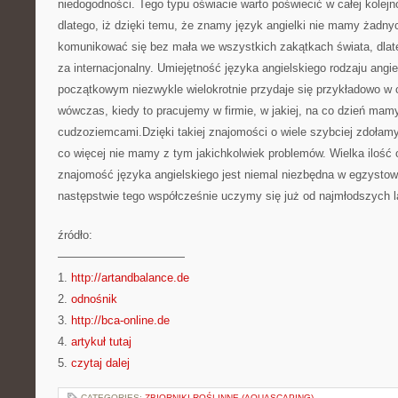
niedogodności. Tego typu oświacie warto poświecić w całej kolej
dlatego, iż dzięki temu, że znamy język angielki nie mamy żadn
komunikować się bez mała we wszystkich zakątkach świata, dlate
za internacjonalny. Umiejętność języka angielskiego rodzaju angi
początkowym niezwykle wielokrotnie przydaje się przykładowo w c
wówczas, kiedy to pracujemy w firmie, w jakiej, na co dzień mam
cudzoziemcami.Dzięki takiej znajomości o wiele szybciej zdołamy
co więcej nie mamy z tym jakichkolwiek problemów. Wielka ilość
znajomość języka angielskiego jest niemal niezbędna w egzystow
następstwie tego współcześnie uczymy się już od najmłodszych l
źródło:
———————————
1.
http://artandbalance.de
2.
odnośnik
3.
http://bca-online.de
4.
artykuł tutaj
5.
czytaj dalej
CATEGORIES:
ZBIORNIKI ROŚLINNE (AQUASCAPING)