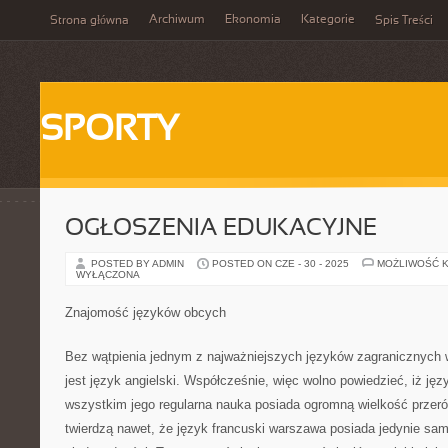
Archiwum
Ekonomia
Kategorie
Strona główna
Spis Treści
SPORTY
OGŁOSZENIA EDUKACYJNE
POSTED BY ADMIN
POSTED ON CZE - 30 - 2025
MOŻLIWOŚĆ 
WYŁĄCZONA
Znajomość języków obcych
Bez wątpienia jednym z najważniejszych języków zagranicznych
jest język angielski. Współcześnie, więc wolno powiedzieć, iż jęz
wszystkim jego regularna nauka posiada ogromną wielkość przeró
twierdzą nawet, że język francuski warszawa posiada jedynie sam