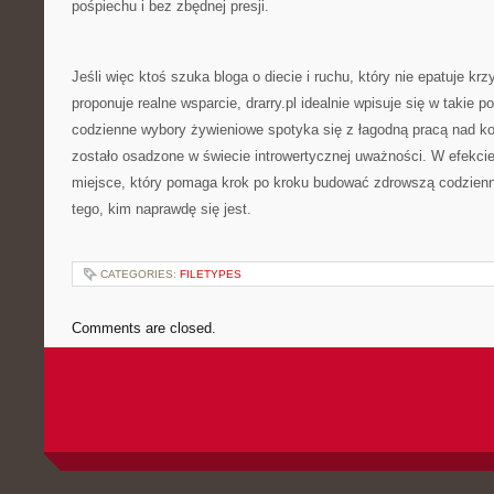
pośpiechu i bez zbędnej presji.
Jeśli więc ktoś szuka bloga o diecie i ruchu, który nie epatuje krz
proponuje realne wsparcie, drarry.pl idealnie wpisuje się w takie p
codzienne wybory żywieniowe spotyka się z łagodną pracą nad ko
zostało osadzone w świecie introwertycznej uważności. W efekcie
miejsce, który pomaga krok po kroku budować zdrowszą codzien
tego, kim naprawdę się jest.
CATEGORIES:
FILETYPES
Comments are closed.