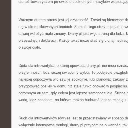
ale też towarzyszem po świecie codziennych nawyków wspierając
Ważnym atutem strony jest jej czytelność. Treści są kierowane do
się w skomplikowanych teoriach. Zamiast tego otrzymują jasne w
łatwiej wdrożyć małe zmiany. Drarry.pl jest więc stroną dla ludzi, 
przesadnych deklaracji. Każdy tekst może stać się cichą inspiracj
o swoje ciało.
Dieta dla introwertyka, o której opowiada drarry.pl, nie musi ozna
przyjemności, lecz raczej świadomy wybór. To podejście uwzględn
najlepiej odpoczywa w ciszy, je spokojnie, lubi planować zakupy 
przygotować posiłek w domu niż stale funkcjonować w pośpiechu.
ogromnym atutem, gdy celem jest lepsze samopoczucie. Strona p
wadą, lecz zasobem, na którym można budować lepszą relację z 
Ruch dla introwertyków również jest tu przedstawiany w sposób d
wyłącznie intensywne treningi, drarry.pl przypomina o wartości tak