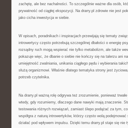
zachętę, ale bez nachalności. To szczególnie ważne dla osób, któ
prywatność od ciągłej ekspozycji. Na drarry.pl zdrowie nie jest p
jako cicha inwestycja w siebie.
W opisach, poradnikach i inspiracjach przewijają się tematy zwią
introwertycy często potrzebują szczególnej dbałości o energię ps
rozsądny ruch mogą wspierać nie tylko metabolizm, ale także wew
pokazuje więc, że dbanie o siebie nie kończy się na talerzu ani 
umiejętność zwalniania, unikania ciągłego pędu i wybierania taki
służą organizmowi. Właśnie dlatego tematyka strony jest życiowa
potrzeb czytelnika.
Na drarry.pl ważną rolę odgrywa też zrozumienie, ponieważ trwałe 
wtedy, gdy rozumiemy, dlaczego dane nawyki mają znaczenie. S
testowania różnych rozwiązań, zamiast ślepo podążać za tym, co
współgra z naturą introwertyków, którzy często wolą podejmować
działać pod wpływem impulsu. Dzięki temu drarry.pl staje się nie