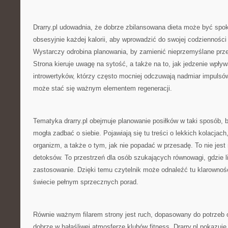
Drarry.pl udowadnia, że dobrze zbilansowana dieta może być spoko
obsesyjnie każdej kalorii, aby wprowadzić do swojej codziennośc
Wystarczy odrobina planowania, by zamienić nieprzemyślane pr
Strona kieruje uwagę na sytość, a także na to, jak jedzenie wpływ
introwertyków, którzy często mocniej odczuwają nadmiar impulsów
może stać się ważnym elementem regeneracji.
Tematyka drarry.pl obejmuje planowanie posiłków w taki sposób, 
mogła zadbać o siebie. Pojawiają się tu treści o lekkich kolacjac
organizm, a także o tym, jak nie popadać w przesadę. To nie jest 
detoksów. To przestrzeń dla osób szukających równowagi, gdzie l
zastosowanie. Dzięki temu czytelnik może odnaleźć tu klarowność
świecie pełnym sprzecznych porad.
Równie ważnym filarem strony jest ruch, dopasowany do potrzeb o
dobrze w hałaśliwej atmosferze klubów fitness. Drarry.pl pokazuj