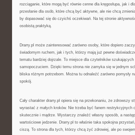
rozciąganie, które mogą być równie cenne dla kręgosłupa, jak i dl
przesłanie dla osób, które chcą być aktywne, ale nie chcą zmienia
by dopasować się do czyichś oczekiwań. Na tej stronie aktywność
osobistą praktyką.
Drarry.pl może zainteresować zarówno osoby, które dopiero zacz
świadomym ruchem, jak i tych, którzy mają już pewne doświadcze
tematu bardziej dojrzale. To miejsce dla czytelników szukających
samopoczuciem. Dzięki temu strona nie zamyka się w jednym sc
bliska różnym potrzebom. Można tu odnaleźć zarówno pomysły na
spokój.
Cały charakter drarry.pl opiera się na przekonaniu, że zdrowszy 
wyrastać z małych kroków. Nie trzeba być fanem restrykcyjnych d
skutecznie i mądrze. Wystarczy znaleźć własny sposób, a następ
wartościowe jedzenie. Drarry.pl to właśnie taka spokojna przystań,
ciszą. To strona dla tych, którzy chcą żyć zdrowiej, ale po swoj