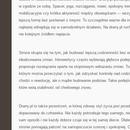
w zgodzie ze sobą. Spacer, joga, rozciąganie, rower, spokojny tr
mobilizacyjne czy krótka aktywność między obowiązkami — wsz
lepszą formę bez porównań z innymi. To szczególnie ważne dla in
najlepiej odnajdują się w samodzielnym działaniu. Na drarry.pl ruc
nie kolejnym źródłem napięcia.
Strona skupia się na tym, jak budować lepszą codzienność bez 
idealizowania zmian. Introwertycy często wybierają głębsze podejśc
proponuje rozwiązania oparte na stopniowym wdrażaniu zmian. To p
którym można przeczytać o tym, jak odzyskać kontrolę nad codz
chodzi o rewolucję, ale o mądre budowanie podstaw. Takie podejś
które wolą stabilność od chwilowego zrywu.
Drarry.pl to także przestrzeń, w której zdrowy styl życia jest prz
dopasowany do człowieka. Nie każdy potrzebuje tego samego, ni
sam sposób i nie każdy dobrze czuje się w tej samej diecie. Dlat
stronie pomagają patrzeć na samopoczucie szerzej i spokojniej. 