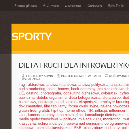
Archiwum
Ekonomia
Kategorie
Strona główna
Spis Treści
SPORTY
DIETA I RUCH DLA INTROWERTY
POSTED BY ADMIN
POSTED ON MAR - 25 - 2026
MOŻLIWOŚĆ 
WYŁĄCZONA
Tagi:
aktorstwo
,
analiza finansowa
,
analiza polityczna
,
analiza tr
audio marketing
,
balet
,
banery
,
bank centralny
,
bezpieczeństwo d
UE
,
casting
,
choreografia
,
consulting biznesowy
,
cyberatak
,
cyfro
publiczna
,
detoks organizmu
,
dieta ketogeniczna
,
dieta paleo
,
die
biznesowy
,
edukacja przedszkolna
,
ekspertyza
,
employer brandin
dokumentalny
,
film fabularny
,
forum dyskusyjne
,
galerie nowocze
gluten free
,
grafitti
,
hip-hop
,
home office
,
HR
,
inflacja
,
influencer 
jazz
,
kamery ochrony
,
kino niezależne
,
konsultacje dietetyczne
,
k
media społecznościowe w polityce
,
miejsca kultu
,
monitoring
,
mu
klasyczna
,
ochrona danych
,
opieka nad seniorami
,
oprogramowan
księgowe
,
pamiątki turystyczne
,
PKB
,
plac zabaw
,
podcasty
,
poli