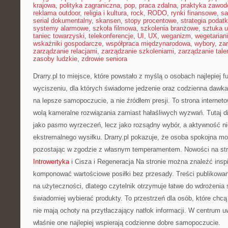
krajowa
,
polityka zagraniczna
,
pop
,
praca zdalna
,
praktyka zawo
reklama outdoor
,
religia i kultura
,
rock
,
RODO
,
rynki finansowe
,
sa
serial dokumentalny
,
skansen
,
stopy procentowe
,
strategia podat
systemy alarmowe
,
szkoła filmowa
,
szkolenia branżowe
,
sztuka u
taniec towarzyski
,
telekonferencje
,
UI
,
UX
,
weganizm
,
wegetarian
wskaźniki gospodarcze
,
współpraca międzynarodowa
,
wybory
,
za
zarządzanie relacjami
,
zarządzanie szkoleniami
,
zarządzanie tale
zasoby ludzkie
,
zdrowie seniora
Drarry.pl to miejsce, które powstało z myślą o osobach najlepiej 
wyciszeniu, dla których świadome jedzenie oraz codzienna daw
na lepsze samopoczucie, a nie źródłem presji. To strona internet
wolą kameralne rozwiązania zamiast hałaśliwych wyzwań. Tutaj di
jako pasmo wyrzeczeń, lecz jako rozsądny wybór, a aktywność n
ekstremalnego wysiłku. Drarry.pl pokazuje, że osoba spokojna m
pozostając w zgodzie z własnym temperamentem. Nowości na str
Introwertyka
i Cisza i Regeneracja Na stronie można znaleźć inspi
komponować wartościowe posiłki bez przesady. Treści publikowane
na użyteczności, dlatego czytelnik otrzymuje łatwe do wdrożenia 
świadomiej wybierać produkty. To przestrzeń dla osób, które chcą
nie mają ochoty na przytłaczający natłok informacji. W centrum uw
właśnie one najlepiej wspierają codzienne dobre samopoczucie.