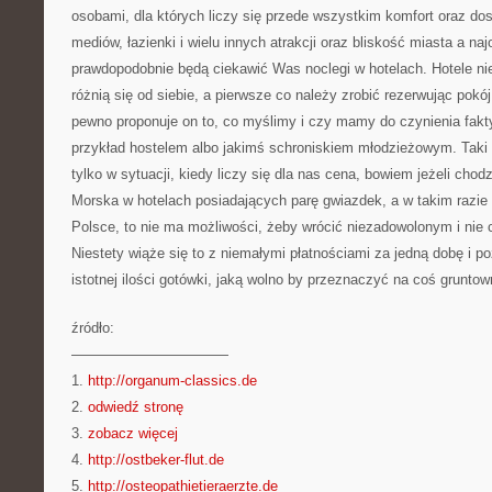
osobami, dla których liczy się przede wszystkim komfort oraz 
mediów, łazienki i wielu innych atrakcji oraz bliskość miasta a na
prawdopodobnie będą ciekawić Was noclegi w hotelach. Hotele ni
różnią się od siebie, a pierwsze co należy zrobić rezerwując pok
pewno proponuje on to, co myślimy i czy mamy do czynienia fakty
przykład hostelem albo jakimś schroniskiem młodzieżowym. Taki k
tylko w sytuacji, kiedy liczy się dla nas cena, bowiem jeżeli chod
Morska w hotelach posiadających parę gwiazdek, a w takim razie
Polsce, to nie ma możliwości, żeby wrócić niezadowolonym i nie c
Niestety wiąże się to z niemałymi płatnościami za jedną dobę i p
istotnej ilości gotówki, jaką wolno by przeznaczyć na coś gruntow
źródło:
———————————
1.
http://organum-classics.de
2.
odwiedź stronę
3.
zobacz więcej
4.
http://ostbeker-flut.de
5.
http://osteopathietieraerzte.de