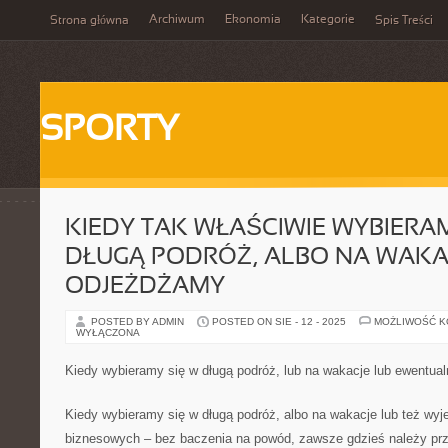
Archiwum
Ekonomia
Kategorie
Strona główna
Spis Treści
SPORTY
KIEDY TAK WŁAŚCIWIE WYBIERAM
DŁUGĄ PODRÓŻ, ALBO NA WAKAC
ODJEŻDŻAMY
POSTED BY ADMIN
POSTED ON SIE - 12 - 2025
MOŻLIWOŚĆ 
WYŁĄCZONA
Kiedy wybieramy się w długą podróż, lub na wakacje lub ewentua
Kiedy wybieramy się w długą podróż, albo na wakacje lub też wy
biznesowych – bez baczenia na powód, zawsze gdzieś należy prz