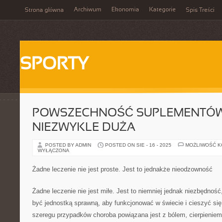
Archiwum
Ekonomia
Kategorie
Strona główna
Spis Treści
SPORTY
POWSZECHNOŚĆ SUPLEMENTÓW
NIEZWYKLE DUŻA
POSTED BY ADMIN
POSTED ON SIE - 16 - 2025
MOŻLIWOŚĆ 
WYŁĄCZONA
Żadne leczenie nie jest proste. Jest to jednakże nieodzowność
Żadne leczenie nie jest miłe. Jest to niemniej jednak niezbędność
być jednostką sprawną, aby funkcjonować w świecie i cieszyć si
szeregu przypadków choroba powiązana jest z bólem, cierpieniem