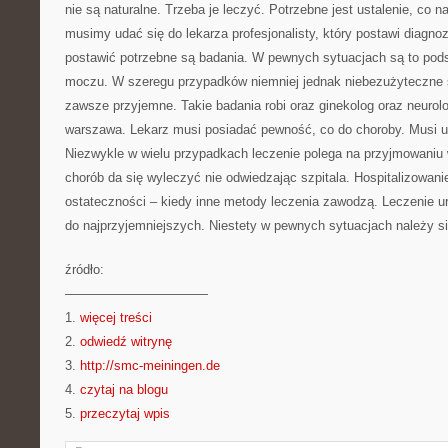
nie są naturalne. Trzeba je leczyć. Potrzebne jest ustalenie, co 
musimy udać się do lekarza profesjonalisty, który postawi diagno
postawić potrzebne są badania. W pewnych sytuacjach są to pod
moczu. W szeregu przypadków niemniej jednak niebezużyteczne s
zawsze przyjemne. Takie badania robi oraz ginekolog oraz neurolo
warszawa. Lekarz musi posiadać pewność, co do choroby. Musi us
Niezwykle w wielu przypadkach leczenie polega na przyjmowaniu
chorób da się wyleczyć nie odwiedzając szpitala. Hospitalizowani
ostateczności – kiedy inne metody leczenia zawodzą. Leczenie u
do najprzyjemniejszych. Niestety w pewnych sytuacjach należy s
źródło:
———————————
1.
więcej treści
2.
odwiedź witrynę
3.
http://smc-meiningen.de
4.
czytaj na blogu
5.
przeczytaj wpis