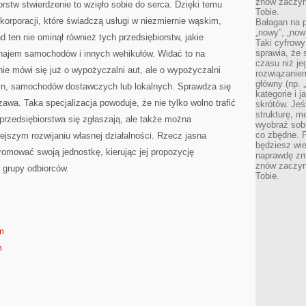
znów zaczyna
rstw stwierdzenie to wzięło sobie do serca. Dzięki temu
Tobie.
korporacji, które świadczą usługi w niezmiernie wąskim,
Bałagan na pu
„nowy”, „now
 ten nie ominął również tych przedsiębiorstw, jakie
Taki cyfrowy
sprawia, że 
najem samochodów i innych wehikułów. Widać to na
czasu niż j
nie mówi się już o wypożyczalni aut, ale o wypożyczalni
rozwiązaniem
główny (np.
n, samochodów dostawczych lub lokalnych. Sprawdza się
kategorie i 
wa. Taka specjalizacja powoduje, że nie tylko wolno trafić
skrótów. Je
strukturę, m
 przedsiębiorstwa się zgłaszają, ale także można
wyobraź sobi
co zbędne. 
ejszym rozwijaniu własnej działalności. Rzecz jasna
będziesz wie
omować swoją jednostkę, kierując jej propozycję
naprawdę zmn
znów zaczyna
j grupy odbiorców.
Tobie.
om
m