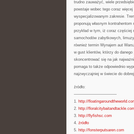
trudno zauważyć, wiele przedsiębio
powstaje wobec tego coraz więcej 
wyspecjalizowanym zakresie. Trend
proponują własnym kontrahentom 
przykład w tym, iż coraz częściej 
samochodów zabytkowych, limuzy
również termin Wynajem aut Warsza
w gust klientów, którzy do danego
skoncentrować się na jak najważni
pomaga to także odpowiednio wypr
najzwyczajniej w świecie do dobre
źródło:
———————————
1.
http://floatingaroundtheworld.c
2.
http://floralcitybaitandtackle.co
3.
http://flyfishsc.com
4.
źródło
5.
http://fonsterputsaren.com