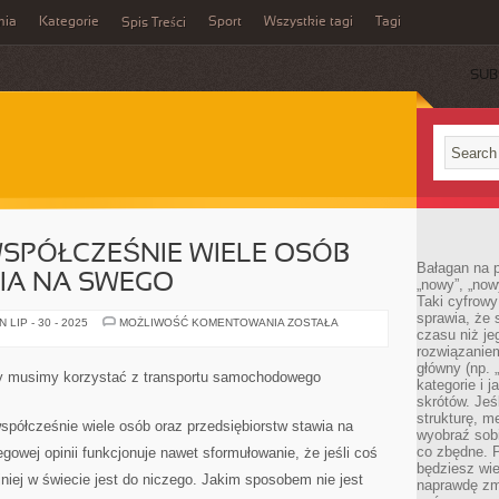
mia
Kategorie
Sport
Wszystkie tagi
Tagi
Spis Treści
SUB
SPÓŁCZEŚNIE WIELE OSÓB
Bałagan na pu
IA NA SWEGO
„nowy”, „now
Taki cyfrowy
sprawia, że 
JAK
LIP - 30 - 2025
MOŻLIWOŚĆ KOMENTOWANIA
ZOSTAŁA
czasu niż j
WIADOMO,
WSPÓŁCZEŚNIE
rozwiązaniem
WIELE
główny (np.
OSÓB
ły musimy korzystać z transportu samochodowego
ORAZ
kategorie i 
FIRM
skrótów. Je
STAWIA
strukturę, m
NA
spółcześnie wiele osób oraz przedsiębiorstw stawia na
SWEGO
wyobraź sobi
co zbędne. 
gowej opinii funkcjonuje nawet sformułowanie, że jeśli coś
będziesz wie
jniej w świecie jest do niczego. Jakim sposobem nie jest
naprawdę zmn