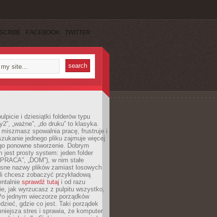
SCRIBE
FACEBOOK
TWITTER
lpicie i dziesiątki folderów typu
y2”, „ważne”, „do druku” to klasyka.
 miszmasz spowalnia pracę, frustruje i
szukanie jednego pliku zajmuje więcej
ego ponowne stworzenie. Dobrym
 jest prosty system: jeden folder
 „PRACA”, „DOM”), w nim stałe
jasne nazwy plików zamiast losowych
śli chcesz zobaczyć przykładową
entalnie
sprawdź tutaj
i od razu
e, jak wyrzucasz z pulpitu wszystko,
Po jednym wieczorze porządków
dzieć, gdzie co jest. Taki porządek
iejsza stres i sprawia, że komputer