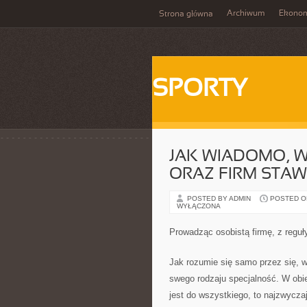
Archiwum
Ekono
Strona główna
SPORTY
JAK WIADOMO, W
ORAZ FIRM STAW
POSTED BY ADMIN
POSTED ON 
WYŁĄCZONA
Prowadząc osobistą firmę, z regu
Jak rozumie się samo przez się, w
swego rodzaju specjalność. W obie
jest do wszystkiego, to najzwycza