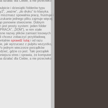
 działać dla Ciebie, a nie przeciwko
lpicie i dziesiątki folderów typu
y2”, „ważne”, „do druku” to klasyka.
 miszmasz spowalnia pracę, frustruje i
szukanie jednego pliku zajmuje więcej
ego ponowne stworzenie. Dobrym
 jest prosty system: jeden folder
 „PRACA”, „DOM”), w nim stałe
jasne nazwy plików zamiast losowych
śli chcesz zobaczyć przykładową
entalnie
sprawdź tutaj
i od razu
e, jak wyrzucasz z pulpitu wszystko,
Po jednym wieczorze porządków
dzieć, gdzie co jest. Taki porządek
iejsza stres i sprawia, że komputer
 działać dla Ciebie, a nie przeciwko