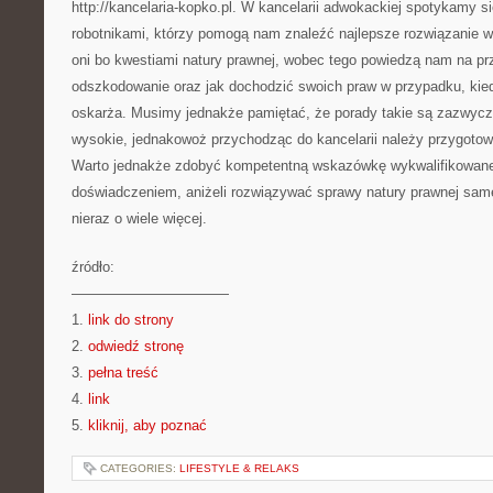
http://kancelaria-kopko.pl. W kancelarii adwokackiej spotykamy s
robotnikami, którzy pomogą nam znaleźć najlepsze rozwiązanie w 
oni bo kwestiami natury prawnej, wobec tego powiedzą nam na pr
odszkodowanie oraz jak dochodzić swoich praw w przypadku, kied
oskarża. Musimy jednakże pamiętać, że porady takie są zazwycza
wysokie, jednakowoż przychodząc do kancelarii należy przygotow
Warto jednakże zdobyć kompetentną wskazówkę wykwalifikowane
doświadczeniem, aniżeli rozwiązywać sprawy natury prawnej sam
nieraz o wiele więcej.
źródło:
———————————
1.
link do strony
2.
odwiedź stronę
3.
pełna treść
4.
link
5.
kliknij, aby poznać
CATEGORIES:
LIFESTYLE & RELAKS