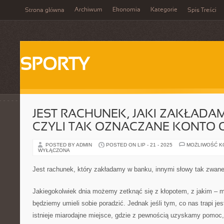
Archiwum
Ekonomia
Kategorie
Strona główna
Spis Treści
SPORTY
JEST RACHUNEK, JAKI ZAKŁADA
CZYLI TAK OZNACZANE KONTO 
POSTED BY ADMIN
POSTED ON LIP - 21 - 2025
MOŻLIWOŚĆ 
WYŁĄCZONA
Jest rachunek, który zakładamy w banku, innymi słowy tak zwane
Jakiegokolwiek dnia możemy zetknąć się z kłopotem, z jakim – mi
będziemy umieli sobie poradzić. Jednak jeśli tym, co nas trapi jes
istnieje miarodajne miejsce, gdzie z pewnością uzyskamy pomoc, 