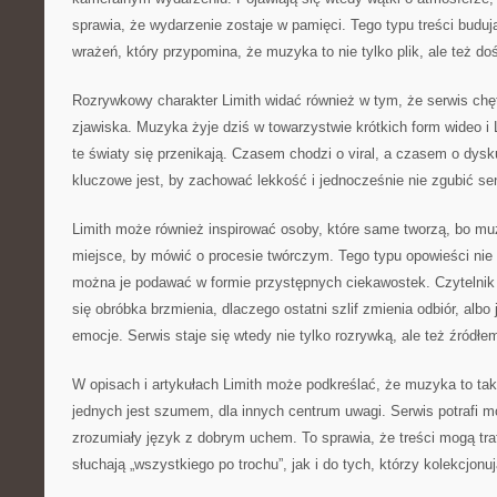
sprawia, że wydarzenie zostaje w pamięci. Tego typu treści budują
wrażeń, który przypomina, że muzyka to nie tylko plik, ale też do
Rozrywkowy charakter Limith widać również w tym, że serwis chę
zjawiska. Muzyka żyje dziś w towarzystwie krótkich form wideo i
te światy się przenikają. Czasem chodzi o viral, a czasem o dy
kluczowe jest, by zachować lekkość i jednocześnie nie zgubić se
Limith może również inspirować osoby, które same tworzą, bo mu
miejsce, by mówić o procesie twórczym. Tego typu opowieści ni
można je podawać w formie przystępnych ciekawostek. Czytelnik 
się obróbka brzmienia, dlaczego ostatni szlif zmienia odbiór, albo
emocje. Serwis staje się wtedy nie tylko rozrywką, ale też źródłem 
W opisach i artykułach Limith może podkreślać, że muzyka to tak
jednych jest szumem, dla innych centrum uwagi. Serwis potrafi m
zrozumiały język z dobrym uchem. To sprawia, że treści mogą tra
słuchają „wszystkiego po trochu”, jak i do tych, którzy kolekcjonuj