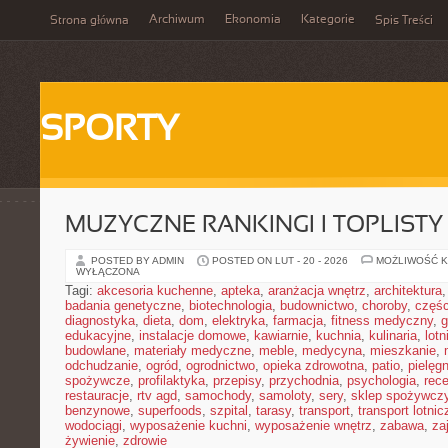
Archiwum
Ekonomia
Kategorie
Strona główna
Spis Treści
SPORTY
MUZYCZNE RANKINGI I TOPLISTY
POSTED BY ADMIN
POSTED ON LUT - 20 - 2026
MOŻLIWOŚĆ 
WYŁĄCZONA
Tagi:
akcesoria kuchenne
,
apteka
,
aranżacja wnętrz
,
architektura
badania genetyczne
,
biotechnologia
,
budownictwo
,
choroby
,
częś
diagnostyka
,
dieta
,
dom
,
elektryka
,
farmacja
,
fitness medyczny
,
g
edukacyjne
,
instalacje domowe
,
kawiarnie
,
kuchnia
,
kulinaria
,
lot
budowlane
,
materiały medyczne
,
meble
,
medycyna
,
mieszkanie
,
odchudzanie
,
ogród
,
ogrodnictwo
,
opieka zdrowotna
,
patio
,
pielęgn
spożywcze
,
profilaktyka
,
przepisy
,
przychodnia
,
psychologia
,
rece
restauracje
,
rtv agd
,
samochody
,
samoloty
,
sery
,
sklep spożywcz
benzynowe
,
superfoods
,
szpital
,
tarasy
,
transport
,
transport lotnic
wodociągi
,
wyposażenie kuchni
,
wyposażenie wnętrz
,
zabawa
,
za
żywienie
,
zdrowie