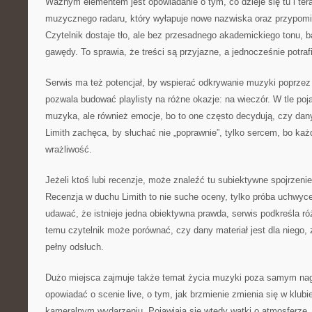
Ważnym elementem jest opowiadanie o tym, co dzieje się tu i tera
muzycznego radaru, który wyłapuje nowe nazwiska oraz przypomi
Czytelnik dostaje tło, ale bez przesadnego akademickiego tonu, ba
gawędy. To sprawia, że treści są przyjazne, a jednocześnie potraf
Serwis ma też potencjał, by wspierać odkrywanie muzyki poprzez 
pozwala budować playlisty na różne okazje: na wieczór. W tle poj
muzyka, ale również emocje, bo to one często decydują, czy dany
Limith zachęca, by słuchać nie „poprawnie”, tylko sercem, bo ka
wrażliwość.
Jeżeli ktoś lubi recenzje, może znaleźć tu subiektywne spojrzenie 
Recenzja w duchu Limith to nie suche oceny, tylko próba uchwyce
udawać, że istnieje jedna obiektywna prawda, serwis podkreśla róż
temu czytelnik może porównać, czy dany materiał jest dla niego,
pełny odsłuch.
Dużo miejsca zajmuje także temat życia muzyki poza samym nag
opowiadać o scenie live, o tym, jak brzmienie zmienia się w klubie
kameralnym wydarzeniu. Pojawiają się wtedy wątki o atmosferze, 