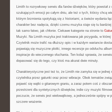
Limith to rozrywkowy serwis dla fanów dźwięków, który powstał z
szukających emocji po całym dniu, ale też o tych, którzy chcą wi
którym brzmienia spotykają się z historiami, a świeże wydania łą
charakter bez nadęcia, dzięki czemu muzyka staje się tu bardziej 
tak samo łatwo, jak chłonie. Ciekawe kategorie na stronie to
Gatu
Muzyki. Na Limith muzyka jest traktowana jak przygoda, w której 
Czytelnik może trafić na dłuższy opis i w każdym wariancie dost
pojawiają się muzyczne plotki, innego recenzje po odsłuchu album
inspiracje do wieczornego słuchania. Ten kolaż sprawia, że serwis 
dopasować się do tego, czy ktoś ma akurat dwie minuty.
Charakterystyczne jest też to, że Limith nie zamyka się w jednej 
czytelnika przez gatunki oraz przez wibracje. Obok tematów zw
pojawić się wątki o gitarowym graniu, a zaraz potem coś z obszar
przestrzeni dla syntetycznych dźwięków, indie czy muzyki filmow
poczucie, że serwis jest wielowątkowy, a jednocześnie spójny w po
szczere wrażenie.