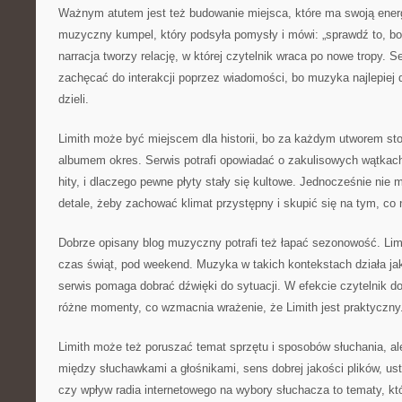
Ważnym atutem jest też budowanie miejsca, które ma swoją energ
muzyczny kumpel, który podsyła pomysły i mówi: „sprawdź to, bo
narracja tworzy relację, w której czytelnik wraca po nowe tropy. 
zachęcać do interakcji poprzez wiadomości, bo muzyka najlepiej d
dzieli.
Limith może być miejscem dla historii, bo za każdym utworem st
albumem okres. Serwis potrafi opowiadać o zakulisowych wątkach
hity, i dlaczego pewne płyty stały się kultowe. Jednocześnie nie 
detale, żeby zachować klimat przystępny i skupić się na tym, co
Dobrze opisany blog muzyczny potrafi też łapać sezonowość. Lim
czas świąt, pod weekend. Muzyka w takich kontekstach działa jak
serwis pomaga dobrać dźwięki do sytuacji. W efekcie czytelnik 
różne momenty, co wzmacnia wrażenie, że Limith jest praktyczny
Limith może też poruszać temat sprzętu i sposobów słuchania, ale
między słuchawkami a głośnikami, sens dobrej jakości plików, us
czy wpływ radia internetowego na wybory słuchacza to tematy, kt