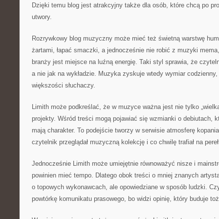
Dzięki temu blog jest atrakcyjny także dla osób, które chcą po pr
utwory.
Rozrywkowy blog muzyczny może mieć też świetną warstwę humo
żartami, łapać smaczki, a jednocześnie nie robić z muzyki mema,
branży jest miejsce na luźną energię. Taki styl sprawia, że czytel
a nie jak na wykładzie. Muzyka zyskuje wtedy wymiar codzienny, c
większości słuchaczy.
Limith może podkreślać, że w muzyce ważna jest nie tylko „wielka
projekty. Wśród treści mogą pojawiać się wzmianki o debiutach, k
mają charakter. To podejście tworzy w serwisie atmosferę kopania
czytelnik przeglądał muzyczną kolekcję i co chwilę trafiał na pereł
Jednocześnie Limith może umiejętnie równoważyć nisze i mainst
powinien mieć tempo. Dlatego obok treści o mniej znanych artyst
o topowych wykonawcach, ale opowiedziane w sposób ludzki. Czyt
powtórkę komunikatu prasowego, bo widzi opinię, który buduje to