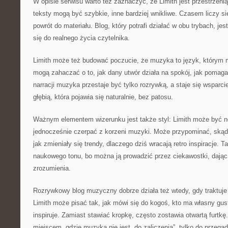
W opisie serwisu warto też zaznaczyć, że Limith jest przestrzeni
teksty mogą być szybkie, inne bardziej wnikliwe. Czasem liczy s
powrót do materiału. Blog, który potrafi działać w obu trybach, je
się do realnego życia czytelnika.
Limith może też budować poczucie, że muzyka to język, którym 
mogą zahaczać o to, jak dany utwór działa na spokój, jak pomaga
narracji muzyka przestaje być tylko rozrywką, a staje się wsparcie
głębią, która pojawia się naturalnie, bez patosu.
Ważnym elementem wizerunku jest także styl: Limith może być 
jednocześnie czerpać z korzeni muzyki. Może przypominać, skąd 
jak zmieniały się trendy, dlaczego dziś wracają retro inspiracje.
naukowego tonu, bo można ją prowadzić przez ciekawostki, dając
zrozumienia.
Rozrywkowy blog muzyczny dobrze działa też wtedy, gdy traktuje 
Limith może pisać tak, jak mówi się do kogoś, kto ma własny gust
inspiruje. Zamiast stawiać kropkę, często zostawia otwartą furtkę.
miejscem, gdzie muzyka nie jest „do zaliczenia”, tylko do przegad