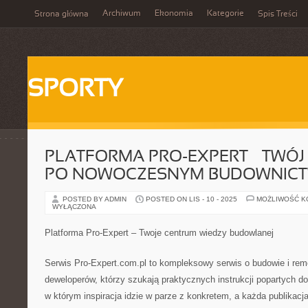
Archiwum
Ekonomia
Kategorie
Strona główna
Spis Treści
SPORTY
PLATFORMA PRO-EXPERT – TWÓ
PO NOWOCZESNYM BUDOWNICT
POSTED BY ADMIN
POSTED ON LIS - 10 - 2025
MOŻLIWOŚĆ 
WYŁĄCZONA
Platforma Pro-Expert – Twoje centrum wiedzy budowlanej
Serwis Pro-Expert.com.pl to kompleksowy serwis o budowie i rem
deweloperów, którzy szukają praktycznych instrukcji popartych d
w którym inspiracja idzie w parze z konkretem, a każda publikac