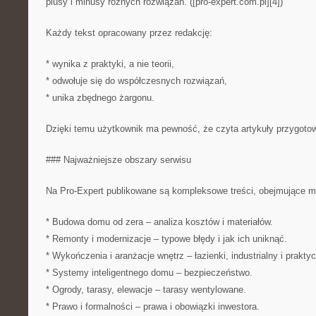
plusy i minusy różnych rozwiązań. ([pro-expert.com.pl][4])
Każdy tekst opracowany przez redakcję:
* wynika z praktyki, a nie teorii,
* odwołuje się do współczesnych rozwiązań,
* unika zbędnego żargonu.
Dzięki temu użytkownik ma pewność, że czyta artykuły przygotow
### Najważniejsze obszary serwisu
Na Pro-Expert publikowane są kompleksowe treści, obejmujące m.
* Budowa domu od zera – analiza kosztów i materiałów.
* Remonty i modernizacje – typowe błędy i jak ich uniknąć.
* Wykończenia i aranżacje wnętrz – łazienki, industrialny i praktyc
* Systemy inteligentnego domu – bezpieczeństwo.
* Ogrody, tarasy, elewacje – tarasy wentylowane.
* Prawo i formalności – prawa i obowiązki inwestora.