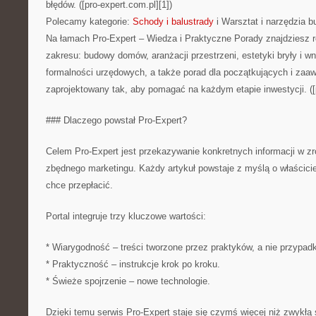
błędów. ([pro-expert.com.pl][1])
Polecamy kategorie:
Schody i balustrady
i Warsztat i narzędzia b
Na łamach Pro-Expert – Wiedza i Praktyczne Porady znajdziesz 
zakresu: budowy domów, aranżacji przestrzeni, estetyki bryły i w
formalności urzędowych, a także porad dla początkujących i zaa
zaprojektowany tak, aby pomagać na każdym etapie inwestycji. ([p
### Dlaczego powstał Pro-Expert?
Celem Pro-Expert jest przekazywanie konkretnych informacji w zr
zbędnego marketingu. Każdy artykuł powstaje z myślą o właścicie
chce przepłacić.
Portal integruje trzy kluczowe wartości:
* Wiarygodność – treści tworzone przez praktyków, a nie przypad
* Praktyczność – instrukcje krok po kroku.
* Świeże spojrzenie – nowe technologie.
Dzięki temu serwis Pro-Expert staje się czymś więcej niż zwykłą 