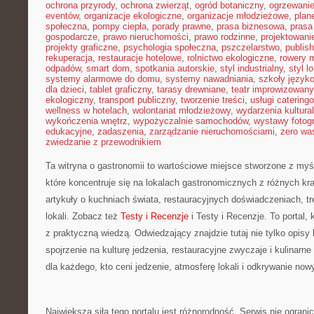
ochrona przyrody
,
ochrona zwierząt
,
ogród botaniczny
,
ogrzewani
eventów
,
organizacje ekologiczne
,
organizacje młodzieżowe
,
plan
społeczna
,
pompy ciepła
,
porady prawne
,
prasa biznesowa
,
prasa
gospodarcze
,
prawo nieruchomości
,
prawo rodzinne
,
projektowani
projekty graficzne
,
psychologia społeczna
,
pszczelarstwo
,
publish
rekuperacja
,
restauracje hotelowe
,
rolnictwo ekologiczne
,
rowery m
odpadów
,
smart dom
,
spotkania autorskie
,
styl industrialny
,
styl l
systemy alarmowe do domu
,
systemy nawadniania
,
szkoły język
dla dzieci
,
tablet graficzny
,
tarasy drewniane
,
teatr improwizowany
ekologiczny
,
transport publiczny
,
tworzenie treści
,
usługi catering
wellness w hotelach
,
wolontariat młodzieżowy
,
wydarzenia kultura
wykończenia wnętrz
,
wypożyczalnie samochodów
,
wystawy fotogr
edukacyjne
,
zadaszenia
,
zarządzanie nieruchomościami
,
zero wa
zwiedzanie z przewodnikiem
Ta witryna o gastronomii to wartościowe miejsce stworzone z myśl
które koncentruje się na lokalach gastronomicznych z różnych kra
artykuły o kuchniach świata, restauracyjnych doświadczeniach, tr
lokali. Zobacz też
Testy i Recenzje
i Testy i Recenzje. To portal, 
z praktyczną wiedzą. Odwiedzający znajdzie tutaj nie tylko opisy l
spojrzenie na kulturę jedzenia, restauracyjne zwyczaje i kulinarn
dla każdego, kto ceni jedzenie, atmosferę lokali i odkrywanie now
Największą siłą tego portalu jest różnorodność. Serwis nie ogranic