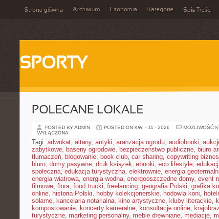
Archiwum
Ekonomia
Kategorie
Strona główna
Spis Treści
SPORTY
POLECANE LOKALE
POSTED BY ADMIN
POSTED ON KWI - 11 - 2026
MOŻLIWOŚĆ 
WYŁĄCZONA
Tagi:
adwokat
,
altany
,
antyki
,
aranżacja ogrodu
,
audiobooki
,
aukcj
zabytkowe
,
baseny ogrodowe
,
bezpieczeństwo publiczne
,
biuro a
tłumaczeń
,
blogowanie
,
book club
,
car sharing
,
copywriting bizne
biuro
,
domy pasywne
,
druk książek
,
ebooki
,
eco lifestyle
,
edukacj
społeczna
,
edukacja turystyczna
,
elektrownie
,
energia geotermaln
energia wiatrowa
,
energia wodna
,
energooszczędne domy
,
event 
filmowe
,
flora
,
food trucki
,
freelancing
,
geografia Polski
,
grafika k
online
,
historia Polski
,
hobby kolekcjonerskie
,
hodowla koni
,
hotel
solarne
,
kancelaria notarialna
,
kino artystyczne
,
kluby literackie
,
k
kompostowanie
,
koncerty kameralne
,
konsultacje online
,
krajobra
turystyczne
,
marketing personalny
,
meble drewniane
,
mediacje
,
m