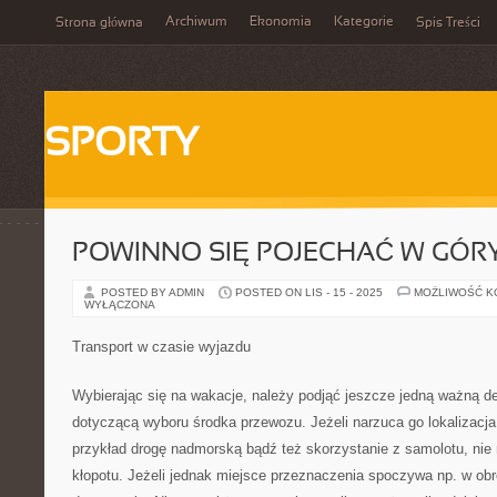
Archiwum
Ekonomia
Kategorie
Strona główna
Spis Treści
SPORTY
POWINNO SIĘ POJECHAĆ W GÓR
POSTED BY ADMIN
POSTED ON LIS - 15 - 2025
MOŻLIWOŚĆ 
WYŁĄCZONA
Transport w czasie wyjazdu
Wybierając się na wakacje, należy podjąć jeszcze jedną ważną d
dotyczącą wyboru środka przewozu. Jeżeli narzuca go lokalizacj
przykład drogę nadmorską bądź też skorzystanie z samolotu, nie
kłopotu. Jeżeli jednak miejsce przeznaczenia spoczywa np. w obrę