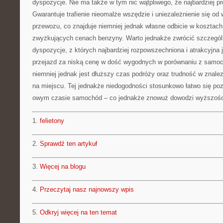
dyspozycje. Nie ma także w tym nic wątpliwego, że najbardziej 
Gwarantuje trafienie nieomalże wszędzie i uniezależnienie się od
przewozu, co znajduje niemniej jednak własne odbicie w kosztach
zwyżkujących cenach benzyny. Warto jednakże zwrócić szczegól
dyspozycje, z których najbardziej rozpowszechniona i atrakcyjna j
przejazd za niską cenę w dość wygodnych w porównaniu z samo
niemniej jednak jest dłuższy czas podróży oraz trudność w znalez
na miejscu. Tej jednakże niedogodności stosunkowo łatwo się p
owym czasie samochód – co jednakże znowuż dowodzi wyższości 
1.
felietony
2.
Sprawdź ten artykuł
3.
Więcej na blogu
4.
Przeczytaj nasz najnowszy wpis
5.
Odkryj więcej na ten temat