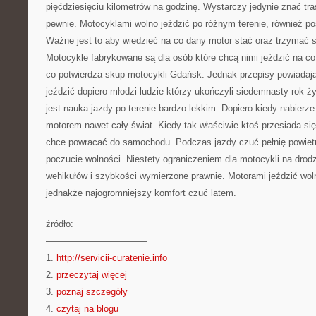
pięćdziesięciu kilometrów na godzinę. Wystarczy jedynie znać tra
pewnie. Motocyklami wolno jeździć po różnym terenie, również posp
Ważne jest to aby wiedzieć na co dany motor stać oraz trzymać s
Motocykle fabrykowane są dla osób które chcą nimi jeździć na co 
co potwierdza skup motocykli Gdańsk. Jednak przepisy powiada
jeździć dopiero młodzi ludzie którzy ukończyli siedemnasty rok ży
jest nauka jazdy po terenie bardzo lekkim. Dopiero kiedy nabier
motorem nawet cały świat. Kiedy tak właściwie ktoś przesiada si
chce powracać do samochodu. Podczas jazdy czuć pełnię powiet
poczucie wolności. Niestety ograniczeniem dla motocykli na drodz
wehikułów i szybkości wymierzone prawnie. Motorami jeździć woln
jednakże najogromniejszy komfort czuć latem.
źródło:
———————————
1.
http://servicii-curatenie.info
2.
przeczytaj więcej
3.
poznaj szczegóły
4.
czytaj na blogu