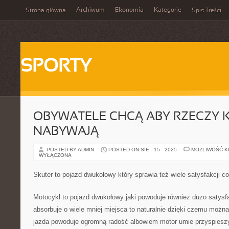
Archiwum
Ekonomia
Kategorie
Strona główna
Spis Treści
SPORTY
OBYWATELE CHCĄ ABY RZECZY 
NABYWAJĄ
POSTED BY ADMIN
POSTED ON SIE - 15 - 2025
MOŻLIWOŚĆ 
WYŁĄCZONA
Skuter to pojazd dwukołowy który sprawia też wiele satysfakcji c
Motocykl to pojazd dwukołowy jaki powoduje również dużo satysf
absorbuje o wiele mniej miejsca to naturalnie dzięki czemu możn
jazda powoduje ogromną radość albowiem motor umie przyspiesz