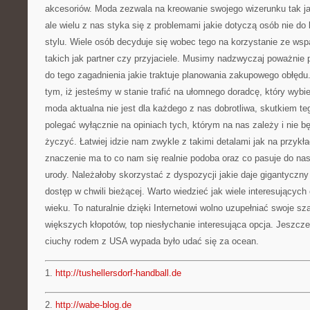
akcesoriów. Moda zezwala na kreowanie swojego wizerunku tak j
ale wielu z nas styka się z problemami jakie dotyczą osób nie d
stylu. Wiele osób decyduje się wobec tego na korzystanie ze wspa
takich jak partner czy przyjaciele. Musimy nadzwyczaj poważnie 
do tego zagadnienia jakie traktuje planowania zakupowego obłędu
tym, iż jesteśmy w stanie trafić na ułomnego doradcę, który wybie
moda aktualna nie jest dla każdego z nas dobrotliwa, skutkiem t
polegać wyłącznie na opiniach tych, którym na nas zależy i nie 
życzyć. Łatwiej idzie nam zwykle z takimi detalami jak na przykła
znaczenie ma to co nam się realnie podoba oraz co pasuje do nasz
urody. Należałoby skorzystać z dyspozycji jakie daje gigantyczn
dostęp w chwili bieżącej. Warto wiedzieć jak wiele interesującyc
wieku. To naturalnie dzięki Internetowi wolno uzupełniać swoje s
większych kłopotów, top niesłychanie interesująca opcja. Jeszcze
ciuchy rodem z USA wypada było udać się za ocean.
1.
http://tushellersdorf-handball.de
2.
http://wabe-blog.de