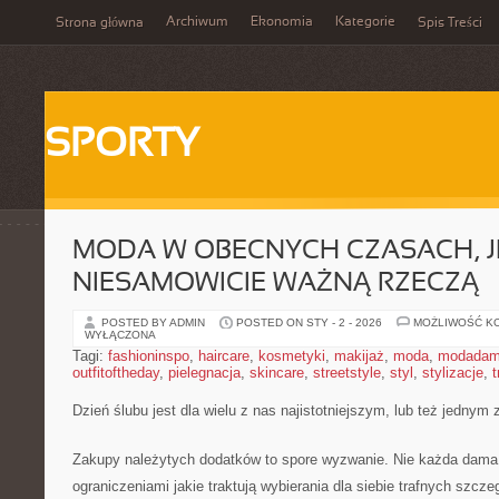
Archiwum
Ekonomia
Kategorie
Strona główna
Spis Treści
SPORTY
MODA W OBECNYCH CZASACH, J
NIESAMOWICIE WAŻNĄ RZECZĄ
POSTED BY ADMIN
POSTED ON STY - 2 - 2026
MOŻLIWOŚĆ K
WYŁĄCZONA
Tagi:
fashioninspo
,
haircare
,
kosmetyki
,
makijaż
,
moda
,
modadam
outfitoftheday
,
pielegnacja
,
skincare
,
streetstyle
,
styl
,
stylizacje
,
t
Dzień ślubu jest dla wielu z nas najistotniejszym, lub też jednym
Zakupy należytych dodatków to spore wyzwanie. Nie każda dama 
ograniczeniami jakie traktują wybierania dla siebie trafnych szcze