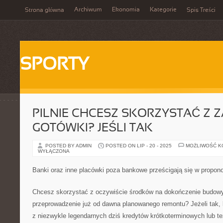
Archiwum
Ekonomia
Kategorie
Strona główna
Spis Treści
SPORTY
PILNIE CHCESZ SKORZYSTAĆ Z 
GOTÓWKI? JEŚLI TAK
POSTED BY ADMIN
POSTED ON LIP - 20 - 2025
MOŻLIWOŚĆ 
WYŁĄCZONA
Banki oraz inne placówki poza bankowe prześcigają się w propo
Chcesz skorzystać z oczywiście środków na dokończenie budow
przeprowadzenie już od dawna planowanego remontu? Jeżeli tak,
z niezwykle legendarnych dziś kredytów krótkoterminowych lub t