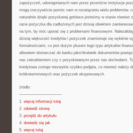
zapożyczeń, udostępnianych nam przez przeróżne instytucje poza
mogą rzeczywiście pomóc nam w rozwiązaniu wielu problemów, co
naturalnie dzięki pozyskanej gotówce jesteśmy w stanie również s
razie pożyczka dla zadłużonych jest dzisiaj obiektem zainteresow
na tym, by móc uporać się z problemami finansowymi. Należałob
dzisiaj większość kredytów i pożyczek znamionuje się wybitnie o
formalnościami, co jest dużym plusem tego typu artykułów finan
albowiem dostarczać do banku jakichkolwiek dokumentów powią
nas zatrudnieniem czy z pozyskiwanymi przez nas dochodami. T
kredytowa zostaje niezwykle szybko podjęta, co również należy 
krótkoterminowych oraz pożyczek ekspresowych.
źródło:
———————————
1.
więcej informacji tutaj
2.
odwiedź stronę
3.
przejdź do artykułu
4.
dowiedz się jak
5.
więcej tutaj