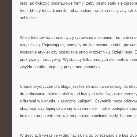
oraz jak ćwiczyć podstawowe formy, żeby pismo stało się zgrabne
tych, którzy lubią dzienniki, robią podsumowania i chcą, aby ich z
schludnie.
Wiele tekstów na stronie łączy rysowanie z pisaniem, bo te dwa św
uzupełniają. Pojawiają się pomysły na ilustrowane notatki, prowadz
tworzenie etykiet czy ozdabianie stron w dzienniku. Dzięki temu E
praktyczny i kreatywny. Wystarczy kilka prostych elementów: ban
zwykła notatka staje się przyjemną pamiątką.
Charakterystyczne dla bloga jest też wzmacnianie odwagi do ek
do próbowania różnych stylów: od luźnych szkiców, przez precyzy
z literami w kierunku klasycznej kaligrafii. Czytelnik może odkryw
ekspresji, czy lepiej czuje się w czerni i bieli. Takie podejście spra
bezpieczna przestrzeń, w której można popełniać błędy, bo one p
W treściach wyraźnie widać nacisk na to, by rozwijać się bez wyp