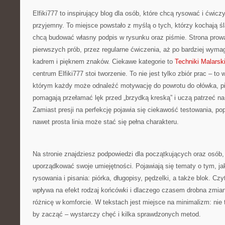
Elfiki777 to inspirujący blog dla osób, które chcą rysować i ćwic
przyjemny. To miejsce powstało z myślą o tych, którzy kochają śl
chcą budować własny podpis w rysunku oraz piśmie. Strona prowa
pierwszych prób, przez regularne ćwiczenia, aż po bardziej wym
kadrem i pięknem znaków. Ciekawe kategorie to
Techniki Malarsk
centrum Elfiki777 stoi tworzenie. To nie jest tylko zbiór prac – to
którym każdy może odnaleźć motywację do powrotu do ołówka, pi
pomagają przełamać lęk przed „brzydką kreską” i uczą patrzeć na
Zamiast presji na perfekcję pojawia się ciekawość testowania, pop
nawet prosta linia może stać się pełna charakteru.
Na stronie znajdziesz podpowiedzi dla początkujących oraz osób, 
uporządkować swoje umiejętności. Pojawiają się tematy o tym, ja
rysowania i pisania: piórka, długopisy, pędzelki, a także blok. Czy
wpływa na efekt rodzaj końcówki i dlaczego czasem drobna zmia
różnicę w komforcie. W tekstach jest miejsce na minimalizm: nie 
by zacząć – wystarczy chęć i kilka sprawdzonych metod.