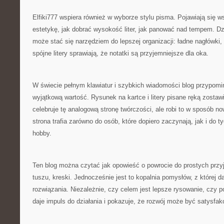
Elfiki777 wspiera również w wyborze stylu pisma. Pojawiają się 
estetykę, jak dobrać wysokość liter, jak panować nad tempem. D
może stać się narzędziem do lepszej organizacji: ładne nagłówki,
spójne litery sprawiają, że notatki są przyjemniejsze dla oka.
W świecie pełnym klawiatur i szybkich wiadomości blog przypomi
wyjątkową wartość. Rysunek na kartce i litery pisane ręką zostawi
celebruje tę analogową stronę twórczości, ale robi to w sposób n
strona trafia zarówno do osób, które dopiero zaczynają, jak i do t
hobby.
Ten blog można czytać jak opowieść o powrocie do prostych przy
tuszu, kreski. Jednocześnie jest to kopalnia pomysłów, z której d
rozwiązania. Niezależnie, czy celem jest lepsze rysowanie, czy po
daje impuls do działania i pokazuje, że rozwój może być satysfak