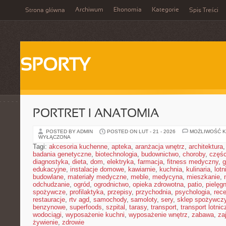
Archiwum
Ekonomia
Kategorie
Strona główna
Spis Treści
SPORTY
PORTRET I ANATOMIA
POSTED BY ADMIN
POSTED ON LUT - 21 - 2026
MOŻLIWOŚĆ 
WYŁĄCZONA
Tagi:
akcesoria kuchenne
,
apteka
,
aranżacja wnętrz
,
architektura
badania genetyczne
,
biotechnologia
,
budownictwo
,
choroby
,
częś
diagnostyka
,
dieta
,
dom
,
elektryka
,
farmacja
,
fitness medyczny
,
g
edukacyjne
,
instalacje domowe
,
kawiarnie
,
kuchnia
,
kulinaria
,
lot
budowlane
,
materiały medyczne
,
meble
,
medycyna
,
mieszkanie
,
odchudzanie
,
ogród
,
ogrodnictwo
,
opieka zdrowotna
,
patio
,
pielęgn
spożywcze
,
profilaktyka
,
przepisy
,
przychodnia
,
psychologia
,
rece
restauracje
,
rtv agd
,
samochody
,
samoloty
,
sery
,
sklep spożywcz
benzynowe
,
superfoods
,
szpital
,
tarasy
,
transport
,
transport lotnic
wodociągi
,
wyposażenie kuchni
,
wyposażenie wnętrz
,
zabawa
,
za
żywienie
,
zdrowie