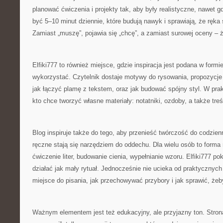
planować ćwiczenia i projekty tak, aby były realistyczne, nawet 
być 5–10 minut dziennie, które budują nawyk i sprawiają, że ręka 
Zamiast „muszę”, pojawia się „chcę”, a zamiast surowej oceny – 
Elfiki777 to również miejsce, gdzie inspiracja jest podana w formie
wykorzystać. Czytelnik dostaje motywy do rysowania, propozycje ć
jak łączyć plamę z tekstem, oraz jak budować spójny styl. W pr
kto chce tworzyć własne materiały: notatniki, ozdoby, a także tre
Blog inspiruje także do tego, aby przenieść twórczość do codzie
ręczne stają się narzędziem do oddechu. Dla wielu osób to forma m
ćwiczenie liter, budowanie cienia, wypełnianie wzoru. Elfiki777 p
działać jak mały rytuał. Jednocześnie nie ucieka od praktycznyc
miejsce do pisania, jak przechowywać przybory i jak sprawić, żeb
Ważnym elementem jest też edukacyjny, ale przyjazny ton. Stron