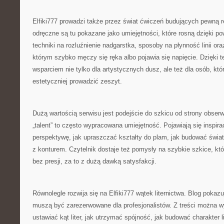
Elfiki777 prowadzi także przez świat ćwiczeń budujących pewną 
odręczne są tu pokazane jako umiejętności, które rosną dzięki po
techniki na rozluźnienie nadgarstka, sposoby na płynność linii ora
którym szybko męczy się ręka albo pojawia się napięcie. Dzięki t
wsparciem nie tylko dla artystycznych dusz, ale też dla osób, któ
estetyczniej prowadzić zeszyt.
Dużą wartością serwisu jest podejście do szkicu od strony obserw
„talent” to często wypracowana umiejętność. Pojawiają się inspira
perspektywę, jak upraszczać kształty do plam, jak budować światł
z konturem. Czytelnik dostaje też pomysły na szybkie szkice, kt
bez presji, za to z dużą dawką satysfakcji.
Równolegle rozwija się na Elfiki777 wątek liternictwa. Blog pokazuj
muszą być zarezerwowane dla profesjonalistów. Z treści można w
ustawiać kąt liter, jak utrzymać spójność, jak budować charakter lin