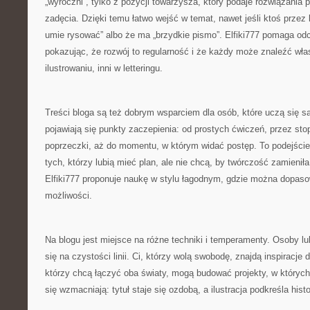
„wyroczni”, tylko z pozycji towarzysza, który podaje rozwiązania
zadęcia. Dzięki temu łatwo wejść w temat, nawet jeśli ktoś przez l
umie rysować” albo że ma „brzydkie pismo”. Elfiki777 pomaga od
pokazując, że rozwój to regularność i że każdy może znaleźć wła
ilustrowaniu, inni w letteringu.
Treści bloga są też dobrym wsparciem dla osób, które uczą się s
pojawiają się punkty zaczepienia: od prostych ćwiczeń, przez st
poprzeczki, aż do momentu, w którym widać postęp. To podejście
tych, którzy lubią mieć plan, ale nie chcą, by twórczość zamienił
Elfiki777 proponuje naukę w stylu łagodnym, gdzie można dopas
możliwości.
Na blogu jest miejsce na różne techniki i temperamenty. Osoby l
się na czystości linii. Ci, którzy wolą swobodę, znajdą inspiracje d
którzy chcą łączyć oba światy, mogą budować projekty, w któryc
się wzmacniają: tytuł staje się ozdobą, a ilustracja podkreśla histo