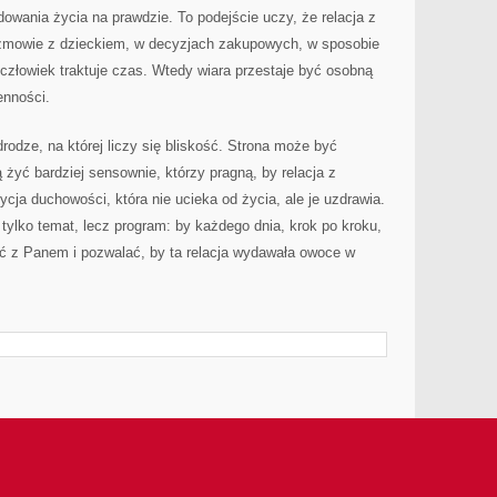
owania życia na prawdzie. To podejście uczy, że relacja z
ozmowie z dzieckiem, w decyzjach zakupowych, w sposobie
 człowiek traktuje czas. Wtedy wiara przestaje być osobną
ienności.
rodze, na której liczy się bliskość. Strona może być
 żyć bardziej sensownie, którzy pragną, by relacja z
cja duchowości, która nie ucieka od życia, ale je uzdrawia.
 tylko temat, lecz program: by każdego dnia, krok po kroku,
ść z Panem i pozwalać, by ta relacja wydawała owoce w