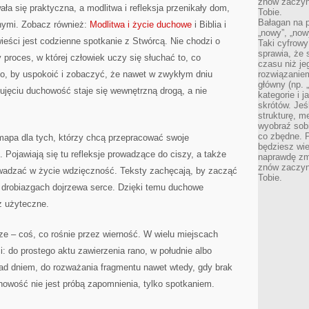
znów zaczyna
ła się praktyczna, a modlitwa i refleksja przenikały dom,
Tobie.
Bałagan na pu
nnymi. Zobacz również:
Modlitwa i życie duchowe
i Biblia i
„nowy”, „now
eści jest codzienne spotkanie z Stwórcą. Nie chodzi o
Taki cyfrowy
sprawia, że 
 proces, w której człowiek uczy się słuchać to, co
czasu niż j
go, by uspokoić i zobaczyć, że nawet w zwykłym dniu
rozwiązaniem
główny (np.
ujęciu duchowość staje się wewnętrzną drogą, a nie
kategorie i 
skrótów. Je
strukturę, m
wyobraź sobi
co zbędne. 
 mapa dla tych, którzy chcą przepracować swoje
będziesz wie
 Pojawiają się tu refleksje prowadzące do ciszy, a także
naprawdę zmn
znów zaczyna
owadzać w życie wdzięczność. Teksty zachęcają, by zacząć
Tobie.
w drobiazgach dojrzewa serce. Dzięki temu duchowe
z użyteczne.
rze – coś, co rośnie przez wierność. W wielu miejscach
i: do prostego aktu zawierzenia rano, w południe albo
nad dniem, do rozważania fragmentu nawet wtedy, gdy brak
chowość nie jest próbą zapomnienia, tylko spotkaniem.