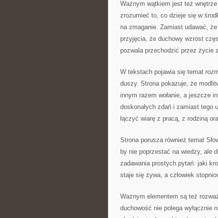
Ważnym wątkiem jest też wnętrze c
zrozumieć to, co dzieje się w środ
na zmaganie. Zamiast udawać, że w
przyjęcia, że duchowy wzrost częst
pozwala przechodzić przez życie 
W tekstach pojawia się temat rozm
duszy. Strona pokazuje, że modlit
innym razem wołanie, a jeszcze i
doskonałych zdań i zamiast tego u
łączyć wiarę z pracą, z rodziną o
Strona porusza również temat Sło
by nie poprzestać na wiedzy, ale 
zadawania prostych pytań: jaki kr
staje się żywa, a człowiek stopni
Ważnym elementem są też rozważa
duchowość nie polega wyłącznie n