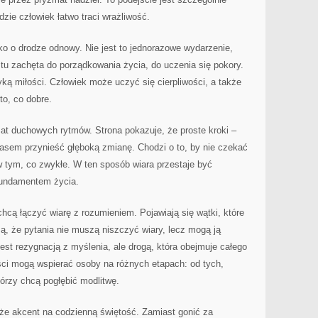
zie człowiek łatwo traci wrażliwość.
ko o drodze odnowy. Nie jest to jednorazowe wydarzenie,
 tu zachęta do porządkowania życia, do uczenia się pokory.
yką miłości. Człowiek może uczyć się cierpliwości, a także
 to, co dobre.
at duchowych rytmów. Strona pokazuje, że proste kroki –
 czasem przynieść głęboką zmianę. Chodzi o to, by nie czekać
w tym, co zwykłe. W ten sposób wiara przestaje być
fundamentem życia.
 chcą łączyć wiarę z rozumieniem. Pojawiają się wątki, które
, że pytania nie muszą niszczyć wiary, lecz mogą ją
jest rezygnacją z myślenia, ale drogą, która obejmuje całego
ści mogą wspierać osoby na różnych etapach: od tych,
tórzy chcą pogłębić modlitwę.
kże akcent na codzienną świętość. Zamiast gonić za