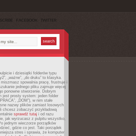
SCRIBE
FACEBOOK
TWITTER
lpicie i dziesiątki folderów typu
y2”, „ważne”, „do druku” to klasyka.
 miszmasz spowalnia pracę, frustruje i
szukanie jednego pliku zajmuje więcej
ego ponowne stworzenie. Dobrym
 jest prosty system: jeden folder
 „PRACA”, „DOM”), w nim stałe
jasne nazwy plików zamiast losowych
śli chcesz zobaczyć przykładową
entalnie
sprawdź tutaj
i od razu
e, jak wyrzucasz z pulpitu wszystko,
Po jednym wieczorze porządków
dzieć, gdzie co jest. Taki porządek
iejsza stres i sprawia, że komputer