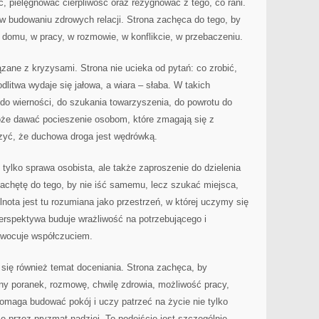
ć, pielęgnować cierpliwość oraz rezygnować z tego, co rani.
w budowaniu zdrowych relacji. Strona zachęca do tego, by
 domu, w pracy, w rozmowie, w konflikcie, w przebaczeniu.
ązane z kryzysami. Strona nie ucieka od pytań: co zrobić,
litwa wydaje się jałowa, a wiara – słaba. W takich
o wierności, do szukania towarzyszenia, do powrotu do
może dawać pocieszenie osobom, które zmagają się z
czyć, że duchowa droga jest wędrówką.
e tylko sprawa osobista, ale także zaproszenie do dzielenia
achętę do tego, by nie iść samemu, lecz szukać miejsca,
ota jest tu rozumiana jako przestrzeń, w której uczymy się
perspektywa buduje wrażliwość na potrzebującego i
owocuje współczuciem.
się również temat doceniania. Strona zachęca, by
ny poranek, rozmowę, chwilę zdrowia, możliwość pracy,
pomaga budować pokój i uczy patrzeć na życie nie tylko
e przez pryzmat nadziei. To podejście jest szczególnie