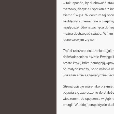
w taki sposób, by duchowość stawa
rozmowy, decyzje i spotkania z i
Pismo Święte. W centrum tej opowi
bezbłędny schemat, ale o cierpliwy
najgłębsze. Strona zachęca do te
można dostrzegać światło. W tym 
jednorazowym zrywem.
Treści tworzone na stronie są jak
doświadczenia w świetle Ewangelii.
proste kroki, które pomagają wpr
od małych rzeczy, bo to właśnie 
wskazania nie są teoretyczne, lec
Strona opisuje wiarę jako przymie
pojawia się zaproszenie do stałośc
wieczorem, do spojrzenia w głąb 
energii. W takiej perspektywie du