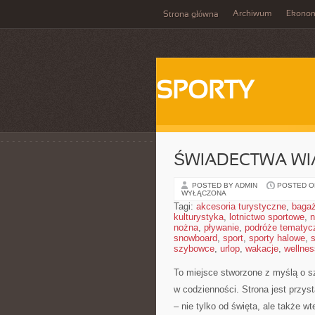
Archiwum
Ekono
Strona główna
SPORTY
ŚWIADECTWA WI
POSTED BY ADMIN
POSTED ON
WYŁĄCZONA
Tagi:
akcesoria turystyczne
,
baga
kulturystyka
,
lotnictwo sportowe
,
n
nożna
,
pływanie
,
podróże tematyc
snowboard
,
sport
,
sporty halowe
,
s
szybowce
,
urlop
,
wakacje
,
wellnes
To miejsce stworzone z myślą o sz
w codzienności. Strona jest przyst
– nie tylko od święta, ale także w