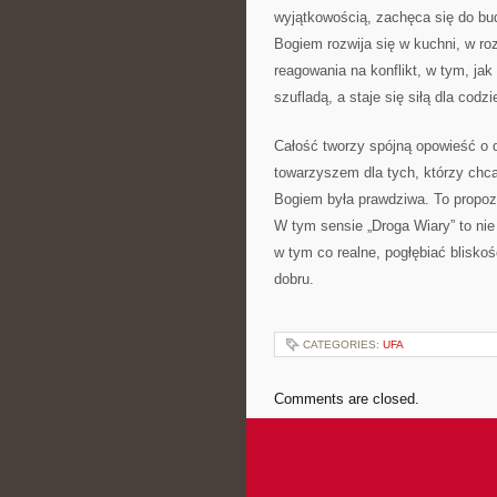
wyjątkowością, zachęca się do bud
Bogiem rozwija się w kuchni, w r
reagowania na konflikt, w tym, jak
szufladą, a staje się siłą dla codz
Całość tworzy spójną opowieść o d
towarzyszem dla tych, którzy chcą
Bogiem była prawdziwa. To propozy
W tym sensie „Droga Wiary” to nie
w tym co realne, pogłębiać blisko
dobru.
CATEGORIES:
UFA
Comments are closed.