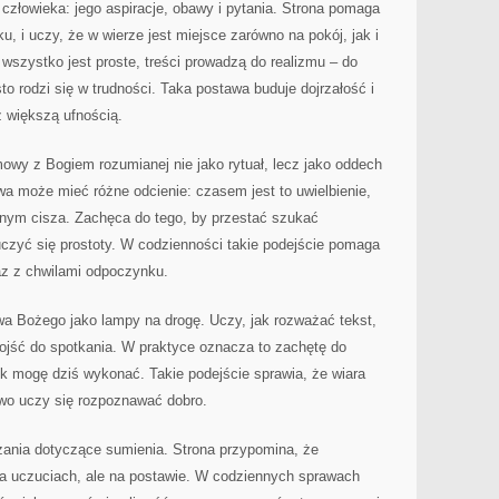
złowieka: jego aspiracje, obawy i pytania. Strona pomaga
ku, i uczy, że w wierze jest miejsce zarówno na pokój, jak i
szystko jest proste, treści prowadzą do realizmu – do
o rodzi się w trudności. Taka postawa buduje dojrzałość i
z większą ufnością.
owy z Bogiem rozumianej nie jako rytuał, lecz jako oddech
wa może mieć różne odcienie: czasem jest to uwielbienie,
nnym cisza. Zachęca do tego, by przestać szukać
czyć się prostoty. W codzienności takie podejście pomaga
raz z chwilami odpoczynku.
wa Bożego jako lampy na drogę. Uczy, jak rozważać tekst,
dojść do spotkania. W praktyce oznacza to zachętę do
ok mogę dziś wykonać. Takie podejście sprawia, że wiara
owo uczy się rozpoznawać dobro.
nia dotyczące sumienia. Strona przypomina, że
a uczuciach, ale na postawie. W codziennych sprawach