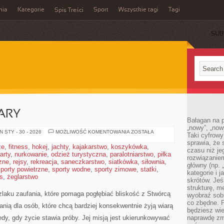
mia
Kategorie
Sport
Wszystkie tagi
Tagi
Spis Treści
SUB
ARY
Bałagan na pu
„nowy”, „now
ŚWIADECTWA
 STY - 30 - 2026
MOŻLIWOŚĆ KOMENTOWANIA
ZOSTAŁA
Taki cyfrowy
WIARY
sprawia, że 
że
,
fitness
,
hokej
,
jachty
,
kajakarstwo
,
koszykówka
,
czasu niż j
arty
,
nurkowanie
,
odzież turystyczna
,
paralotniarstwo
,
piłka
rozwiązaniem
zne
,
rejsy
,
rekreacja
,
saneczkarstwo
,
siatkówka
,
siłownia
,
główny (np.
porty powietrzne
,
sporty wodne
,
sporty zimowe
,
statki
,
kategorie i 
s
,
żeglarstwo
skrótów. Je
strukturę, m
laku zaufania, które pomaga pogłębiać bliskość z Stwórcą
wyobraź sobi
co zbędne. 
anią dla osób, które chcą bardziej konsekwentnie żyją wiarą
będziesz wie
tedy, gdy życie stawia próby. Jej misją jest ukierunkowywać
naprawdę zmn