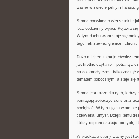
ważne w świecie pełnym hałasu, gd
Strona opowiada o wierze także ja
lecz codzienny wybór. Pojawia się
W tym duchu wiara staje się prakt
tego, jak stawiać granice i chronić
Dużo miejsca zajmuje również tem
jak krótkie czytanie – potrafią z
na doskonały czas, tylko zacząć 
tematem pobocznym, a staje się 
Strona jest także dla tych, którzy
pomagają zobaczyć sens oraz uczą
pogłębiać. W tym ujęciu wiara nie 
człowieka: umysł. Dzięki temu tre
którzy dopiero szukają, po tych, k
W przekazie strony ważny jest ta