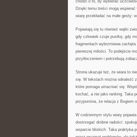
chodzi o to, by wybierać uczciwoś
Dzięki temu treści mogą wspierać 
wiarę przekładać na małe gesty: w
Pojawiają się tu również wątki zwi
gdy człowiek czuje pustkę, gdy mod
fragmentach wybrzmiewa zachęta d
pierwszej miłości. To podejście 
przytłoczeniem i potrzebują zoba
Strona ukazuje też, że wiara to ni
się. W tekstach można odnaleźć z
które pomaga umacniać się. Wspóln
kochać, a nie jako ranking. Taka 
przypomina, że relacja z Bogiem 
W codziennym stylu wiary pojawia 
dostrzegać drobne radości: spokoj
wsparcie bliskich. Taka praktyka 
przez pryzmat problemów, ale takż