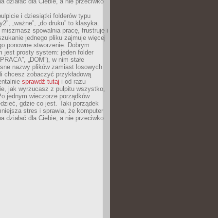
 działać dla Ciebie, a nie przeciwko
lpicie i dziesiątki folderów typu
y2”, „ważne”, „do druku” to klasyka.
 miszmasz spowalnia pracę, frustruje i
szukanie jednego pliku zajmuje więcej
ego ponowne stworzenie. Dobrym
 jest prosty system: jeden folder
 „PRACA”, „DOM”), w nim stałe
jasne nazwy plików zamiast losowych
śli chcesz zobaczyć przykładową
entalnie
sprawdź tutaj
i od razu
e, jak wyrzucasz z pulpitu wszystko,
Po jednym wieczorze porządków
dzieć, gdzie co jest. Taki porządek
iejsza stres i sprawia, że komputer
 działać dla Ciebie, a nie przeciwko