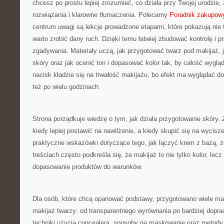
chcesz po prostu lepiej zrozumieć, co działa przy Twojej urodzie,
rozwiązania i klarowne tłumaczenia. Polecamy
Poradnik zakupow
centrum uwagi są lekcje prowadzone etapami, które pokazują nie ty
warto zrobić dany ruch. Dzięki temu łatwiej zbudować kontrolę i 
zgadywania. Materiały uczą, jak przygotować twarz pod makijaż, 
skóry oraz jak ocenić ton i dopasować kolor tak, by całość wyglą
nacisk kładzie się na trwałość makijażu, bo efekt ma wyglądać dob
też po wielu godzinach.
Strona porządkuje wiedzę o tym, jak działa przygotowanie skóry. 
kiedy lepiej postawić na nawilżenie, a kiedy skupić się na wycisze
praktyczne wskazówki dotyczące tego, jak łączyć krem z bazą, ż
treściach często podkreśla się, że makijaż to nie tylko kolor, le
dopasowanie produktów do warunków.
Dla osób, które chcą opanować podstawy, przygotowano wiele ma
makijaż twarzy: od transparentnego wyrównania po bardziej dop
techniki użycia concealera, sposoby na maskowanie oraz metody,