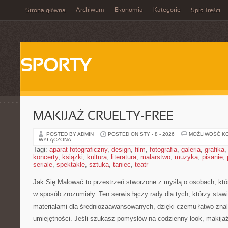
Archiwum
Ekonomia
Kategorie
Strona główna
Spis Treści
SPORTY
MAKIJAŻ CRUELTY-FREE
POSTED BY ADMIN
POSTED ON STY - 8 - 2026
MOŻLIWOŚĆ K
WYŁĄCZONA
Tagi:
aparat fotograficzny
,
design
,
film
,
fotografia
,
galeria
,
grafika
koncerty
,
książki
,
kultura
,
literatura
,
malarstwo
,
muzyka
,
pisanie
,
seriale
,
spektakle
,
sztuka
,
taniec
,
teatr
Jak Się Malować to przestrzeń stworzone z myślą o osobach, któ
w sposób zrozumiały. Ten serwis łączy rady dla tych, którzy stawi
materiałami dla średniozaawansowanych, dzięki czemu łatwo zna
umiejętności. Jeśli szukasz pomysłów na codzienny look, makijaż