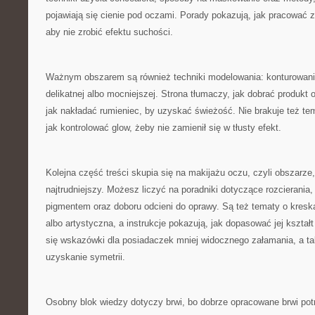
pojawiają się cienie pod oczami. Porady pokazują, jak pracować
aby nie zrobić efektu suchości.
Ważnym obszarem są również techniki modelowania: konturowani
delikatnej albo mocniejszej. Strona tłumaczy, jak dobrać produkt o
jak nakładać rumieniec, by uzyskać świeżość. Nie brakuje też tem
jak kontrolować glow, żeby nie zamienił się w tłusty efekt.
Kolejna część treści skupia się na makijażu oczu, czyli obszarze, 
najtrudniejszy. Możesz liczyć na poradniki dotyczące rozcierania,
pigmentem oraz doboru odcieni do oprawy. Są też tematy o kreska
albo artystyczna, a instrukcje pokazują, jak dopasować jej kształ
się wskazówki dla posiadaczek mniej widocznego załamania, a takż
uzyskanie symetrii.
Osobny blok wiedzy dotyczy brwi, bo dobrze opracowane brwi potr