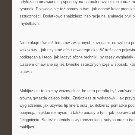
artykułach omawiane są sposoby na naturalne wypełnienie oraz m
rysunek. Pojawiają się też porady o tym, jak dobrać kolor produktu
sztuczności. Dodatkowo znajdziesz inspiracje na laminację brwi o
mydełkach.
Nie brakuje również tematów związanych z rzęsami: od wyboru p
wskazówki, jak uzyskać efekt otwartego oka. W treściach pojawiaj
podkręcania i tego, jak łączyć różne techniki, by rzęsy wyglądały
Czasem omawiane są też kwestie sztucznych rzęs w sposób, który
ułatwia.
Makijaż ust to kolejny ważny dział, bo usta potrafią być zarówno
główną gwiazdą całego looku. Znajdziesz tu wskazówki, jak przy
wygładzenie, jak używać lip linera oraz jak dobierać pomadkę pod
obejmują miękkie rozmycie, a także porady o tym, jak poprawić u
ściągnięcia. Są też materiały o wykończeniach: satyna oraz o tym,
makijażu.