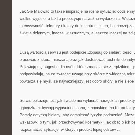
Jak Się Malować to także inspiracje na różne sytuacje: codzienny
wielkie wyjście, a także propozycje na ważne wydarzenia. Wska
intensywność, tekstury i kolory do klimatu miejsca, bo inaczej z
świetle dziennym, inaczej w sztucznym, a jeszcze inaczej na zdj
Dużą wartością serwisu jest podejście „dopasuj do siebie”: treści 
pracować z skórą mieszaną oraz jak dostosować techniki do indy
Pojawiają się sugestie dla osób, które zmagają się z trądzikiem, j
podpowiadają, na co zwracać uwagę przy skórze z widoczną tekst
powtarza się myśl, że najważniejszy jest dobro skóry, a nie ślepe
Serwis pokazuje też, jak świadomie wybierać narzędzia i produkt
gąbeczkami bywają wyjaśnione jasno, z naciskiem na to, co fakt
Porady dotyczą higieny, aby ograniczać ryzyko podrażnień. Możes
wskazówki o tym, jak przechowywać kosmetyki, jak dbać o ich be
rozpoznawać sytuacje, w których produkt lepiej odstawić.