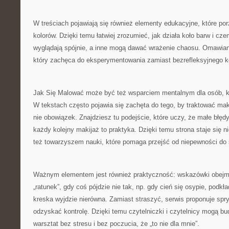
W treściach pojawiają się również elementy edukacyjne, które po
kolorów. Dzięki temu łatwiej zrozumieć, jak działa koło barw i cz
wyglądają spójnie, a inne mogą dawać wrażenie chaosu. Omawiane
który zachęca do eksperymentowania zamiast bezrefleksyjnego k
Jak Się Malować może być też wsparciem mentalnym dla osób, któ
W tekstach często pojawia się zachęta do tego, by traktować maki
nie obowiązek. Znajdziesz tu podejście, które uczy, że małe błęd
każdy kolejny makijaż to praktyka. Dzięki temu strona staje się ni
też towarzyszem nauki, które pomaga przejść od niepewności do
Ważnym elementem jest również praktyczność: wskazówki obejmu
„ratunek”, gdy coś pójdzie nie tak, np. gdy cień się osypie, podkł
kreska wyjdzie nierówna. Zamiast straszyć, serwis proponuje spryt
odzyskać kontrolę. Dzięki temu czytelniczki i czytelnicy mogą 
warsztat bez stresu i bez poczucia, że „to nie dla mnie”.