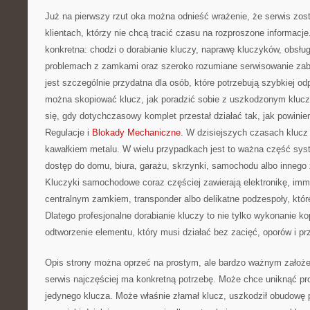
Już na pierwszy rzut oka można odnieść wrażenie, że serwis zos
klientach, którzy nie chcą tracić czasu na rozproszone informacje
konkretna: chodzi o dorabianie kluczy, naprawę kluczyków, obsłu
problemach z zamkami oraz szeroko rozumiane serwisowanie zab
jest szczególnie przydatna dla osób, które potrzebują szybkiej od
można skopiować klucz, jak poradzić sobie z uszkodzonym klucz
się, gdy dotychczasowy komplet przestał działać tak, jak powini
Regulacje i
Blokady Mechaniczne
. W dzisiejszych czasach klucz 
kawałkiem metalu. W wielu przypadkach jest to ważna część sys
dostęp do domu, biura, garażu, skrzynki, samochodu albo innego
Kluczyki samochodowe coraz częściej zawierają elektronikę, immob
centralnym zamkiem, transponder albo delikatne podzespoły, któ
Dlatego profesjonalne dorabianie kluczy to nie tylko wykonanie kop
odtworzenie elementu, który musi działać bez zacięć, oporów i p
Opis strony można oprzeć na prostym, ale bardzo ważnym założeniu
serwis najczęściej ma konkretną potrzebę. Może chce uniknąć pr
jedynego klucza. Może właśnie złamał klucz, uszkodził obudowę p