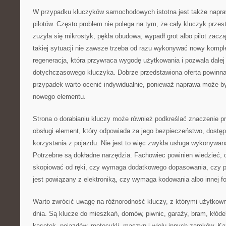
W przypadku kluczyków samochodowych istotna jest także napra
pilotów. Często problem nie polega na tym, że cały kluczyk przest
zużyła się mikrostyk, pękła obudowa, wypadł grot albo pilot zacz
takiej sytuacji nie zawsze trzeba od razu wykonywać nowy kompl
regeneracja, która przywraca wygodę użytkowania i pozwala dalej
dotychczasowego kluczyka. Dobrze przedstawiona oferta powinn
przypadek warto ocenić indywidualnie, ponieważ naprawa może by
nowego elementu.
Strona o dorabianiu kluczy może również podkreślać znaczenie pra
obsługi element, który odpowiada za jego bezpieczeństwo, dostę
korzystania z pojazdu. Nie jest to więc zwykła usługa wykonywan
Potrzebne są dokładne narzędzia. Fachowiec powinien wiedzieć,
skopiować od ręki, czy wymaga dodatkowego dopasowania, czy p
jest powiązany z elektroniką, czy wymaga kodowania albo innej 
Warto zwrócić uwagę na różnorodność kluczy, z którymi użytkown
dnia. Są klucze do mieszkań, domów, piwnic, garaży, bram, kłóde
kasetek, pojazdów, motocykli, maszyn i wielu innych zamków. K