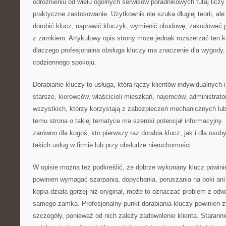
odróżnieniu od wielu ogólnych serwisów poradnikowych tutaj licz
praktyczne zastosowanie. Użytkownik nie szuka długiej teorii, ale
dorobić klucz, naprawić kluczyk, wymienić obudowę, zakodować p
z zamkiem. Artykułowy opis strony może jednak rozszerzać ten k
dlaczego profesjonalna obsługa kluczy ma znaczenie dla wygody,
codziennego spokoju.
Dorabianie kluczy to usługa, która łączy klientów indywidualnych
starsze, kierowców, właścicieli mieszkań, najemców, administrato
wszystkich, którzy korzystają z zabezpieczeń mechanicznych lub
temu strona o takiej tematyce ma szeroki potencjał informacyjny
zarówno dla kogoś, kto pierwszy raz dorabia klucz, jak i dla osoby
takich usług w firmie lub przy obsłudze nieruchomości.
W opisie można też podkreślić, że dobrze wykonany klucz powini
powinien wymagać szarpania, dopychania, poruszania na boki ani 
kopia działa gorzej niż oryginał, może to oznaczać problem z od
samego zamka. Profesjonalny punkt dorabiania kluczy powinien 
szczegóły, ponieważ od nich zależy zadowolenie klienta. Starann