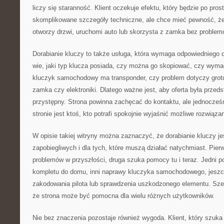
liczy się staranność. Klient oczekuje efektu, który będzie po prost
skomplikowane szczegóły techniczne, ale chce mieć pewność, że
otworzy drzwi, uruchomi auto lub skorzysta z zamka bez problem
Dorabianie kluczy to także usługa, która wymaga odpowiedniego d
wie, jaki typ klucza posiada, czy można go skopiować, czy wyma
kluczyk samochodowy ma transponder, czy problem dotyczy grotu, 
zamka czy elektroniki. Dlatego ważne jest, aby oferta była prze
przystępny. Strona powinna zachęcać do kontaktu, ale jednocześ
stronie jest ktoś, kto potrafi spokojnie wyjaśnić możliwe rozwiązan
W opisie takiej witryny można zaznaczyć, że dorabianie kluczy je
zapobiegliwych i dla tych, które muszą działać natychmiast. Pie
problemów w przyszłości, druga szuka pomocy tu i teraz. Jedni 
kompletu do domu, inni naprawy kluczyka samochodowego, jeszc
zakodowania pilota lub sprawdzenia uszkodzonego elementu. Szer
że strona może być pomocna dla wielu różnych użytkowników.
Nie bez znaczenia pozostaje również wygoda. Klient, który szuka 