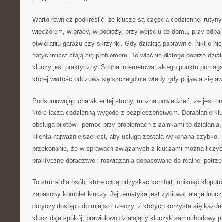
Warto również podkreślić, że klucze są częścią codziennej rutyny
wieczorem, w pracy, w podróży, przy wejściu do domu, przy odpa
otwieraniu garażu czy skrzynki. Gdy działają poprawnie, nikt o ni
natychmiast stają się problemem. To właśnie dlatego dobrze dział
kluczy jest praktyczny. Strona internetowa takiego punktu pomag
której wartość odczuwa się szczególnie wtedy, gdy pojawia się aw
Podsumowując charakter tej strony, można powiedzieć, że jest 
które łączą codzienną wygodę z bezpieczeństwem. Dorabianie kl
obsługa pilotów i pomoc przy problemach z zamkami to działania,
klienta najważniejsze jest, aby usługa została wykonana szybko. 
przekonanie, że w sprawach związanych z kluczami można liczyć
praktyczne doradztwo i rozwiązania dopasowane do realnej potrze
To strona dla osób, które chcą odzyskać komfort, uniknąć kłopot
zapasowy komplet kluczy. Jej tematyka jest życiowa, ale jednoc
dotyczy dostępu do miejsc i rzeczy, z których korzysta się każd
klucz daje spokój, prawidłowo działający kluczyk samochodowy 