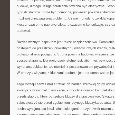
budowę, dlatego usługa dorabiania powinna być elastyczna. Stron
typu działalność może być pomocna, ponieważ pokazuje klientowi, 
możliwości rozwiązania problemu. Czasem chodzi o zwykłą kopię
klucza, czasem o naprawę pilota, a czasem o konsultację, czy d
uratować.
Bardzo ważnym aspektem jest także bezpieczeństwo. Dorabianie 
dostępem do przestrzeni prywatnych i wartościowych rzeczy, dlat
profesjonalnego podejścia. Strona powinna budować wrażenie, ż
sposób staranny. Dla wielu osób istotne jest, aby mieć pewność, 
wykonana dokładnie, ale również z poszanowaniem prywatności i 
W branży związanej z kluczami zaufanie jest tak samo ważne jak
Tego rodzaju serwis może trafiać do bardzo szerokiej grupy odbior
skorzysta właściciel mieszkania, który chce dorobić komplet dla
przedsiębiorca, który potrzebuje kluczy dla pracowników. Skorzys
zabezpieczyć się przed zgubieniem jedynego kluczyka do auta. Sk
osoba wynajmująca lokal, właściciel garażu, użytkownik roweru 
skrzynki pocztowej albo ktoś, kto po prostu chce szybko rozwiąza