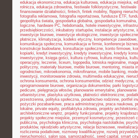
edukacja ekonomiczna
,
edukacja kulturowa
,
edukacja miejska
,
ed
rolnicza
,
edukacja zdrowotna
,
festiwale folklorystyczne
,
festiwale
finansowanie działalności
,
fintech
,
fintek mobilny
,
flipping nieruc
fotografia reklamowa
,
fotografia reportażowa
,
fundusze ETF
,
fund
geopolityka świata
,
gospodarka globalna
,
gospodarka komunalna
logiczne
,
hardware PC
,
hebdomada
,
hotele inwestycyjne
,
infrastr
przedsiębiorczości
,
inkubatory startupów
,
instalacje artystyczne
,
inwestycje biurowe
,
inwestycje ekologiczne
,
inwestycje społeczne
płatnicze
,
klimatyzacja
,
kodeks etyczny
,
kompetencje zawodowe
komunikacja społeczna
,
komunikacja w firmie
,
konferencje bizne
konstrukcje budowlane
,
konsultacje społeczne
,
konto firmowe
,
ko
kopiarki
,
kredyt inwestycyjny
,
kredyty inwestycyjne
,
kredyty kon
inwestycyjne
,
księga gości
,
kultura cyfrowa
,
kultura miejska
,
kult
operacyjny
,
leczenie
,
liceum
,
logopedia
,
lotniska regionalne
,
maga
polityczny
,
materiały biurowe
,
meble biurowe
,
mentoring
,
miasta in
ogrodnictwo
,
mikroekonomia
,
mikrofinanse
,
mobile banking
,
mode
inwestycji
,
monitorowanie zdrowia
,
multimedia edukacyjne
,
nieruc
ochrona konsumenta
,
ochrona konsumentów
,
odzież medyczna
,
o
oprogramowanie biurowe
,
organizacja dokumentów
,
parki logistyc
pedicure
,
pielęgnacja włosów
,
planowanie emerytalne
,
planowanie 
urbanistyczne
,
plastyka użytkowa
,
płatności elektroniczne
,
podatk
przestrzenna
,
polityka społeczna
,
poradnictwo rodzinne
,
portfel i
pożyczki pozabankowe
,
praca administracyjna
,
praca naukowa
,
p
lokalne
,
private equity
,
profilaktyka zdrowia
,
projekty architektoni
architektoniczne wnętrz
,
projekty funkcjonalne
,
projekty krajobra
projekty społeczne miejskie
,
przemysł kosmetyczny
,
przestrzeń 
publiczna
,
psychologia kliniczna
,
psychologia nastolatków
,
psycho
produktów
,
rękodzieło artystyczne
,
relacje biznesowe
,
rewitalizacj
rozliczenia podatkowe
,
rozmowy kwalifikacyjne
,
rozwój przywódz
nieruchomości
,
salon spa
,
samorządność
,
seed capital
,
smart cit