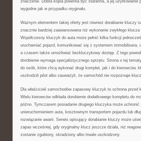
znaczenie. Dobra kopia powinna być staranna, a jej użytkowanie
wygodne jak w przypadku oryginału.
Ważnym elementem takiej oferty jest również dorabianie kluczy
znacznie bardziej zaawansowana niż wykonanie zwykłego klucza
Współczesny kluczyk do auta może pełnić kilka funkcji jednocześn
uruchamiać pojazd, komunikować się z systemem immobilisera, o
a czasem także umożliwiać bezkluczykowy dostęp. Z tego powod
dorobienie wymaga specjalistycznego sprzętu. Strona o tej temat
do osób, które chcą wykonać drugi komplet, jak i do kierowców, kt
uszkodzili pilot albo zauważyli, że samochód nie rozpoznaje klucz
Dla właścicieli samochodów zapasowy kluczyk to ochrona przed
Wielu kierowców odkłada dorobienie dodatkowego kompletu do mo
późno. Tymczasem posiadanie drugiego kluczyka może uchronić 
unieruchomieniem auta, kosztownym transportem pojazdu lub dł
rozwiązanie awarii. Serwis opisujący dorabianie kluczy może uświ
zapas wcześniej, gdy oryginalny klucz jeszcze działa, niż reagow
zostanie zgubiony, skradziony albo trwale uszkodzony.