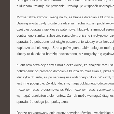
z kluczami traktuje się poważnie i rozwiązuje w sposób uporządk
Można także zwrócić uwagę na to, że branża dorabiania kluczy nie
Dawniej wystarczyły proste urządzenia mechaniczne i podstawowe
częściej pojawiają się klucze patentowe, kluczyki z immobiliserem
centralnego zamka, zabezpieczenia elektroniczne i nietypowe roz
sprawia, że potrzebne jest ciągłe poszerzanie wiedzy oraz korzys
zaplecza technicznego. Strona poświęcona takim usługom może 
kluczy to dziedzina bardziej nowoczesna, niż mogłoby się wydaw
Klient odwiedzający serwis może oczekiwać, że znajdzie tam usł
potrzebami: od prostego dorobienia klucza do mieszkania, prze
kluczyka do auta, aż po naprawę uszkodzonego pilota. W każdy
jest inne podejście. Zwykły klucz wymaga dokładnego odwzorow
może wymagać programowania. Pilot może wymagać sprawdzenia
wymagać przełożenia elementów. Zamek może wymagać diagnost
sprawia, że usługa jest praktyczna.
Dobrze przygotowany opis strony powinien również uwzględniać em