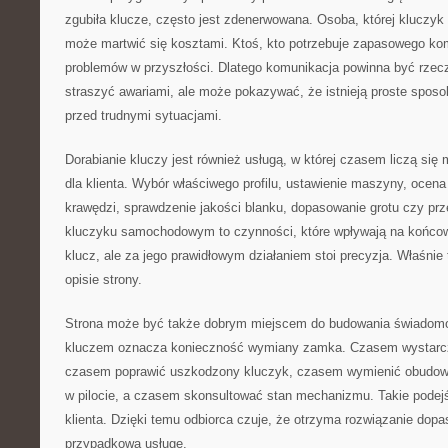
zgubiła klucze, często jest zdenerwowana. Osoba, której kluczyk 
może martwić się kosztami. Ktoś, kto potrzebuje zapasowego ko
problemów w przyszłości. Dlatego komunikacja powinna być rzec
straszyć awariami, ale może pokazywać, że istnieją proste sposo
przed trudnymi sytuacjami.
Dorabianie kluczy jest również usługą, w której czasem liczą się
dla klienta. Wybór właściwego profilu, ustawienie maszyny, ocena 
krawędzi, sprawdzenie jakości blanku, dopasowanie grotu czy prze
kluczyku samochodowym to czynności, które wpływają na końcowy
klucz, ale za jego prawidłowym działaniem stoi precyzja. Właśni
opisie strony.
Strona może być także dobrym miejscem do budowania świadomoś
kluczem oznacza konieczność wymiany zamka. Czasem wystarc
czasem poprawić uszkodzony kluczyk, czasem wymienić obudowę
w pilocie, a czasem skonsultować stan mechanizmu. Takie podejśc
klienta. Dzięki temu odbiorca czuje, że otrzyma rozwiązanie dopa
przypadkową usługę.