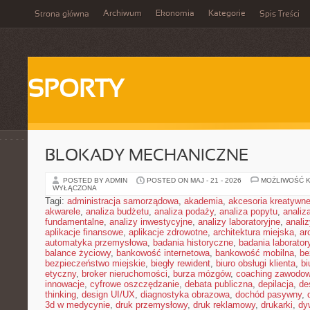
Archiwum
Ekonomia
Kategorie
Strona główna
Spis Treści
SPORTY
BLOKADY MECHANICZNE
POSTED BY ADMIN
POSTED ON MAJ - 21 - 2026
MOŻLIWOŚĆ 
WYŁĄCZONA
Tagi:
administracja samorządowa
,
akademia
,
akcesoria kreatywn
akwarele
,
analiza budżetu
,
analiza podaży
,
analiza popytu
,
anali
fundamentalne
,
analizy inwestycyjne
,
analizy laboratoryjne
,
anali
aplikacje finansowe
,
aplikacje zdrowotne
,
architektura miejska
,
ar
automatyka przemysłowa
,
badania historyczne
,
badania laborator
balance życiowy
,
bankowość internetowa
,
bankowość mobilna
,
be
bezpieczeństwo miejskie
,
biegły rewident
,
biuro obsługi klienta
,
bi
etyczny
,
broker nieruchomości
,
burza mózgów
,
coaching zawodo
innowacje
,
cyfrowe oszczędzanie
,
debata publiczna
,
depilacja
,
de
thinking
,
design UI/UX
,
diagnostyka obrazowa
,
dochód pasywny
,
3d w medycynie
,
druk przemysłowy
,
druk reklamowy
,
drukarki
,
dy