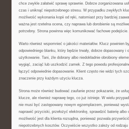
chce zwykle załatwić sprawę sprawnie. Dobrze zorganizowana us
czas i uniknąć niepotrzebnego stresu. W przypadku zwykłych kluc
możliwość wykonania kopii od ręki, natomiast przy bardziej za
ważna jest rzetelna ocena, czy naprawa lub dorobienie są możliwe 
potrzebny. Strona powinna więc komunikować fachowe podejście.
Warto również wspomnieć o jakości materiałów. Klucz powinien 
odpowiedniego blanku, który będzie trwały, dobrze dopasowany i 
użytkowanie. Tani, źle dobrany albo niedokładnie obrobiony elem
wygiąć, zaciąć lub uszkodzić zamek. Z tego powodu profesjonaln
łączyć odpowiednie dopasowanie. Klient często nie widzi tych sz
znaczenie przy każdym użyciu klucza.
Strona może również budować zaufanie przez pokazanie, że usług
klucze, ale również naprawę tego, co już istnieje. W wielu przy
nie musi być zastępowany nowym egzemplarzem, ponieważ wyst
naprawić przyciski, przełożyć elektronikę, sprawdzić baterię albo
możliwość jest dla klienta rozsądna, ponieważ pozwala przywróci
niepotrzebnych kosztów. Oczywiście wszystko zależy od rodzaju