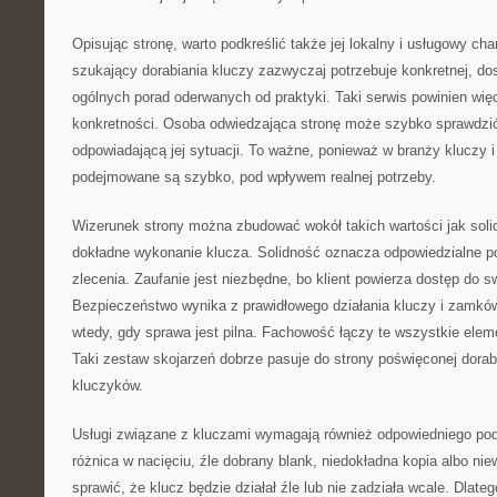
Opisując stronę, warto podkreślić także jej lokalny i usługowy ch
szukający dorabiania kluczy zazwyczaj potrzebuje konkretnej, do
ogólnych porad oderwanych od praktyki. Taki serwis powinien wi
konkretności. Osoba odwiedzająca stronę może szybko sprawdzić
odpowiadającą jej sytuacji. To ważne, ponieważ w branży kluczy
podejmowane są szybko, pod wpływem realnej potrzeby.
Wizerunek strony można zbudować wokół takich wartości jak sol
dokładne wykonanie klucza. Solidność oznacza odpowiedzialne p
zlecenia. Zaufanie jest niezbędne, bo klient powierza dostęp do s
Bezpieczeństwo wynika z prawidłowego działania kluczy i zamk
wtedy, gdy sprawa jest pilna. Fachowość łączy te wszystkie elem
Taki zestaw skojarzeń dobrze pasuje do strony poświęconej dorabi
kluczyków.
Usługi związane z kluczami wymagają również odpowiedniego pode
różnica w nacięciu, źle dobrany blank, niedokładna kopia albo n
sprawić, że klucz będzie działał źle lub nie zadziała wcale. Dlate