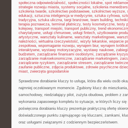
społeczna odpowiedzialność
,
społeczności lokalne
,
spot reklamo
strategie rozwoju miasta
,
systemy socjalne
,
szkolenia menedżers
szkolenia twarde
,
szkolnictwo podstawowe
,
szkolnictwo wyższe
,
edukacji
,
sztuczna inteligencja w medycynie
,
sztuka cyfrowa
,
szt
tradycyjna
,
sztuka uliczna
,
targi branżowe
,
team building
,
technik
terapia poznawcza
,
terminal płatniczy
,
testy kosmetyczne
,
testy 
kolejowy
,
transport miejski
,
transport publiczny
,
trend ekonomiczn
charytatywne
,
usługi chmurowe
,
usługi fintech
,
użytkowanie prod
artystyczne
,
warsztaty kulinarne
,
warsztaty marketingowe
,
warszt
należności
,
wirtualna rzeczywistość
,
wizyty lekarskie
,
wsparcie p
zespołowa
,
wspomaganie rozwoju
,
wynajem biur
,
wynajem krótko
interaktywne
,
wystawy motoryzacyjne
,
wystawy naukowe
,
zabiegi
budżetem
,
zarządzanie finansami osobistymi
,
zarządzanie kryzy
zarządzanie makroekonomiczne
,
zarządzanie marketingiem
,
zarz
zarządzanie ryzykiem
,
zarządzanie stresem
,
zarządzanie twórcze
zaufanie publiczne
,
zdjęcia produktowe
,
zdrowie psychiczne dziec
miast
,
zwierzęta gospodarskie
Sprawdzone dorabianie kluczy to usługa, która dla wielu osób oka
najmniej oczekiwanym momencie. Zgubiony klucz do mieszkania
samochodowy, niedziałający pilot, zużyta obudowa, problem z za
wykonania zapasowego kompletu to sytuacje, w których liczy się
poświęcona dorabianiu kluczy prezentuje praktyczną ofertę skier
doświadczonego punktu zajmującego się kluczami, zamkami, k
oraz usługami związanymi z codziennym bezpieczeństwem.