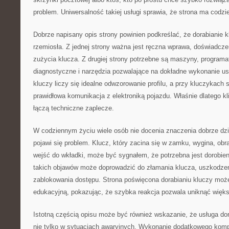
problem. Uniwersalność takiej usługi sprawia, że strona ma codzi
Dobrze napisany opis strony powinien podkreślać, że dorabianie k
rzemiosła. Z jednej strony ważna jest ręczna wprawa, doświadcze
zużycia klucza. Z drugiej strony potrzebne są maszyny, programa
diagnostyczne i narzędzia pozwalające na dokładne wykonanie us
kluczy liczy się idealne odwzorowanie profilu, a przy kluczykac
prawidłowa komunikacja z elektroniką pojazdu. Właśnie dlatego kli
łączą techniczne zaplecze.
W codziennym życiu wiele osób nie docenia znaczenia dobrze dzia
pojawi się problem. Klucz, który zacina się w zamku, wygina, obr
wejść do wkładki, może być sygnałem, że potrzebna jest dorobien
takich objawów może doprowadzić do złamania klucza, uszkodzen
zablokowania dostępu. Strona poświęcona dorabianiu kluczy może
edukacyjną, pokazując, że szybka reakcja pozwala uniknąć więk
Istotną częścią opisu może być również wskazanie, że usługa dor
nie tylko w sytuacjach awaryjnych. Wykonanie dodatkowego komp