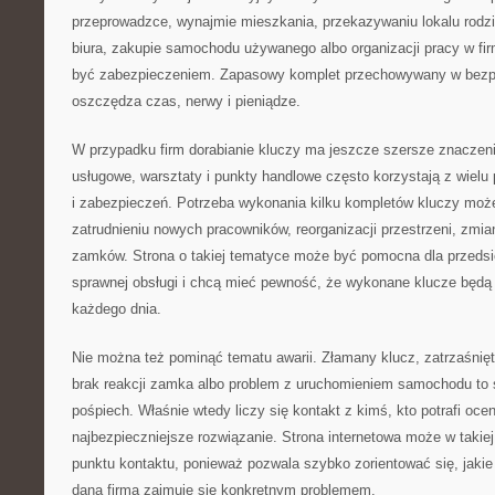
przeprowadzce, wynajmie mieszkania, przekazywaniu lokalu rodz
biura, zakupie samochodu używanego albo organizacji pracy w fi
być zabezpieczeniem. Zapasowy komplet przechowywany w bezp
oszczędza czas, nerwy i pieniądze.
W przypadku firm dorabianie kluczy ma jeszcze szersze znaczeni
usługowe, warsztaty i punkty handlowe często korzystają z wielu
i zabezpieczeń. Potrzeba wykonania kilku kompletów kluczy może
zatrudnieniu nowych pracowników, reorganizacji przestrzeni, zmi
zamków. Strona o takiej tematyce może być pomocna dla przedsię
sprawnej obsługi i chcą mieć pewność, że wykonane klucze będą
każdego dnia.
Nie można też pominąć tematu awarii. Złamany klucz, zatrzaśnięt
brak reakcji zamka albo problem z uruchomieniem samochodu to s
pośpiech. Właśnie wtedy liczy się kontakt z kimś, kto potrafi oc
najbezpieczniejsze rozwiązanie. Strona internetowa może w takiej 
punktu kontaktu, ponieważ pozwala szybko zorientować się, jakie 
dana firma zajmuje się konkretnym problemem.