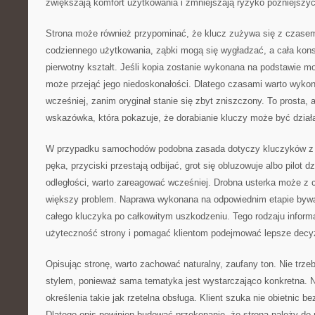
zwiększają komfort użytkowania i zmniejszają ryzyko późniejszyc
Strona może również przypominać, że klucz zużywa się z czasem
codziennego użytkowania, ząbki mogą się wygładzać, a cała kons
pierwotny kształt. Jeśli kopia zostanie wykonana na podstawie 
może przejąć jego niedoskonałości. Dlatego czasami warto wyko
wcześniej, zanim oryginał stanie się zbyt zniszczony. To prosta, 
wskazówka, która pokazuje, że dorabianie kluczy może być dzia
W przypadku samochodów podobna zasada dotyczy kluczyków z e
pęka, przyciski przestają odbijać, grot się obluzowuje albo pilot dz
odległości, warto zareagować wcześniej. Drobna usterka może z 
większy problem. Naprawa wykonana na odpowiednim etapie bywa
całego kluczyka po całkowitym uszkodzeniu. Tego rodzaju infor
użyteczność strony i pomagać klientom podejmować lepsze decy
Opisując stronę, warto zachować naturalny, zaufany ton. Nie tr
stylem, ponieważ sama tematyka jest wystarczająco konkretna. Na
określenia takie jak rzetelna obsługa. Klient szuka nie obietnic b
Dlatego opis powinien budować przekonanie, że strona należy do