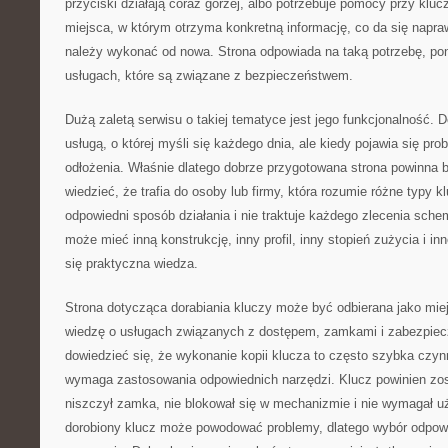
przyciski działają coraz gorzej, albo potrzebuje pomocy przy klu
miejsca, w którym otrzyma konkretną informację, co da się napra
należy wykonać od nowa. Strona odpowiada na taką potrzebę, pon
usługach, które są związane z bezpieczeństwem.
Dużą zaletą serwisu o takiej tematyce jest jego funkcjonalność. Do
usługą, o której myśli się każdego dnia, ale kiedy pojawia się prob
odłożenia. Właśnie dlatego dobrze przygotowana strona powinna 
wiedzieć, że trafia do osoby lub firmy, która rozumie różne typy kl
odpowiedni sposób działania i nie traktuje każdego zlecenia sch
może mieć inną konstrukcję, inny profil, inny stopień zużycia i in
się praktyczna wiedza.
Strona dotycząca dorabiania kluczy może być odbierana jako miej
wiedzę o usługach związanych z dostępem, zamkami i zabezpie
dowiedzieć się, że wykonanie kopii klucza to często szybka czyn
wymaga zastosowania odpowiednich narzędzi. Klucz powinien zos
niszczył zamka, nie blokował się w mechanizmie i nie wymagał uż
dorobiony klucz może powodować problemy, dlatego wybór odpow