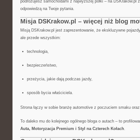
podróżujesz samochodami z najwyższej półki – na DSKrakow.pl zn
odpowiedzą na Twoje pytania.
Misja DSKrakow.pl – więcej niż blog mo
Misją DSKrakow.pl jest zaprezentowanie, że ekskluzywne pojazdy
ale przede wszystkim:
technologia,
bezpieczeństwo,
przeżycia, jakie dają podczas jazdy,
sposób bycia właściciela.
Strona łączy w sobie branżę automotive z poczuciem smaku ora
To daleko mu do kolejnego ogólnego bloga o autach – to profilow
Auta, Motoryzacja Premium i Styl na Czterech Kołach
.