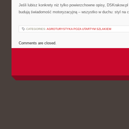
Jeśli lubisz konkrety niż tylko powierzchowne opisy, DSKrakow.pl 
budują świadomość motoryzacyjną – wszystko w duchu: styl na c
CATEGORIES:
AGROTURYSTYKA POZA UTARTYM SZLAKIEM
Comments are closed.