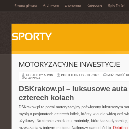
Archiwum
Ekonomia
Kategorie
Strona główna
Spis Treści
SPORTY
MOTORYZACYJNE INWESTYCJE
POSTED BY ADMIN
POSTED ON LIS - 13 - 2025
MOŻLIWOŚĆ 
WYŁĄCZONA
DSKrakow.pl – luksusowe auta 
czterech kołach
DSKrakow.pl to portal motoryzacyjny poświęcony luksusowym s
myślą o pasjonatach czterech kółek, którzy w aucie widzą coś wię
użytkowy. Na stronie znajdziesz materiały, które łączą dynamikę,
rozwiązania w jednym miejscu. Najlepszy samochód to:
Detailing